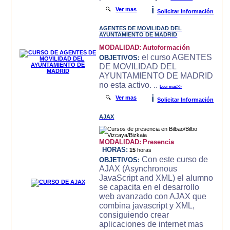
i
🔍
Ver mas
Solicitar Información
AGENTES DE MOVILIDAD DEL
AYUNTAMIENTO DE MADRID
MODALIDAD:
Autoformación
el curso AGENTES
OBJETIVOS:
DE MOVILIDAD DEL
AYUNTAMIENTO DE MADRID
no esta activo. ..
Leer mas>>
i
🔍
Ver mas
Solicitar Información
AJAX
MODALIDAD:
Presencia
HORAS:
15
horas
Con este curso de
OBJETIVOS:
AJAX (Asynchronous
JavaScript and XML) el alumno
se capacita en el desarrollo
web avanzado con AJAX que
combina javascript y XML,
consiguiendo crear
aplicaciones de internet mas