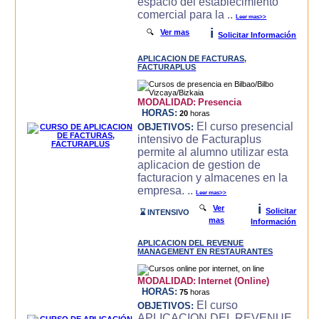
espacio del establecimiento
comercial para la ..
Leer mas>>
i
🔍
Ver mas
Solicitar Información
APLICACION DE FACTURAS,
FACTURAPLUS
MODALIDAD:
Presencia
HORAS:
20
horas
El curso presencial
OBJETIVOS:
intensivo de Facturaplus
permite al alumno utilizar esta
aplicacion de gestion de
facturacion y almacenes en la
empresa. ..
Leer mas>>
i
🔍
Ver
Solicitar
⌛ INTENSIVO
mas
Información
APLICACION DEL REVENUE
MANAGEMENT EN RESTAURANTES
MODALIDAD:
Internet (Online)
HORAS:
75
horas
El curso
OBJETIVOS:
APLICACION DEL REVENUE