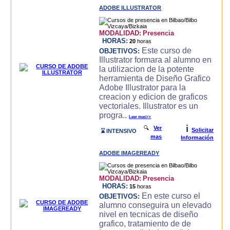
ADOBE ILLUSTRATOR
MODALIDAD:
Presencia
HORAS:
20
horas
Este curso de
OBJETIVOS:
Illustrator formara al alumno en
la utilizacion de la potente
herramienta de Diseño Grafico
Adobe Illustrator para la
creacion y edicion de graficos
vectoriales. Illustrator es un
progra..
Leer mas>>
i
🔍
Ver
Solicitar
⌛ INTENSIVO
mas
Información
ADOBE IMAGEREADY
MODALIDAD:
Presencia
HORAS:
15
horas
En este curso el
OBJETIVOS:
alumno conseguira un elevado
nivel en tecnicas de diseño
grafico, tratamiento de de