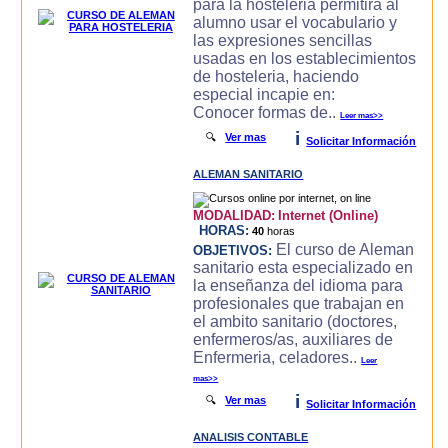
para la hosteleria permitira al
alumno usar el vocabulario y
las expresiones sencillas
usadas en los establecimientos
de hosteleria, haciendo
especial incapie en:
Conocer formas de..
Leer mas>>
i
🔍
Ver mas
Solicitar Información
ALEMAN SANITARIO
MODALIDAD:
Internet (Online)
HORAS:
40
horas
El curso de Aleman
OBJETIVOS:
sanitario esta especializado en
la enseñanza del idioma para
profesionales que trabajan en
el ambito sanitario (doctores,
enfermeros/as, auxiliares de
Enfermeria, celadores..
Leer
mas>>
i
🔍
Ver mas
Solicitar Información
ANALISIS CONTABLE