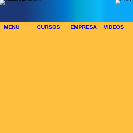
MENU
CURSOS
EMPRESA
VIDEOS
⬜
🎓 TUS CURSOS
Inicio
> Cursos
Buscar Curso
Area:
Modo:
Duración:
>>CURSOS
Lista de cursos :
Num cursos:784