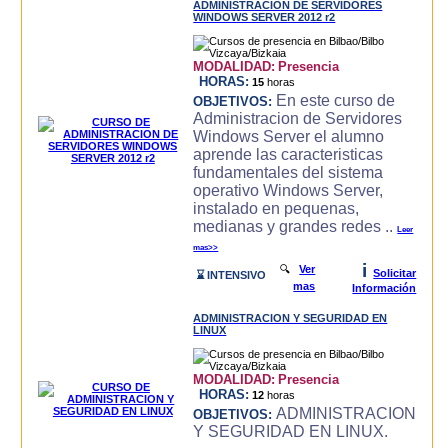
ADMINISTRACION DE SERVIDORES
WINDOWS SERVER 2012 r2
MODALIDAD:
Presencia
HORAS:
15
horas
En este curso de
OBJETIVOS:
Administracion de Servidores
Windows Server el alumno
aprende las caracteri­sticas
fundamentales del sistema
operativo Windows Server,
instalado en pequenas,
medianas y grandes redes ..
Leer
mas>>
i
🔍
Ver
Solicitar
⌛ INTENSIVO
mas
Información
ADMINISTRACION Y SEGURIDAD EN
LINUX
MODALIDAD:
Presencia
HORAS:
12
horas
ADMINISTRACION
OBJETIVOS:
Y SEGURIDAD EN LINUX.