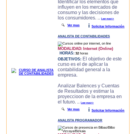
Identificar los elementos que
influyen en los mercados de
consumo y las decisiones de
los consumidores. ..
Leer mas>>
i
🔍
Ver mas
Solicitar Información
ANALISTA DE CONTABILIDADES
MODALIDAD:
Internet (Online)
HORAS:
32
horas
El objetivo de este
OBJETIVOS:
curso es el de aplicar la
contabilidad general a la
empresa.
Analizar Balences y Cuentas
de Resultados y estimar la
proyeccioon de la empresa en
el futuro. ..
Leer mas>>
i
🔍
Ver mas
Solicitar Información
ANALISTA PROGRAMADOR