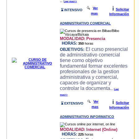
..
Leer mas>>
i
🔍
Ver
Solicitar
⌛ INTENSIVO
mas
Información
ADMINISTRATIVO COMERCIAL
MODALIDAD:
Presencia
HORAS:
350
horas
El curso presencial
OBJETIVOS:
de administrativo comercial
tiene como objetivo
fundamental formar excelentes
profesionales de la gestion
administrativa y comercial,
capaces de organizar y
controlar la documenta..
Leer
mas>>
i
🔍
Ver
Solicitar
⌛ EXTENSIVO
mas
Información
ADMINISTRATIVO INFORMATICO
MODALIDAD:
Internet (Online)
HORAS:
225
horas