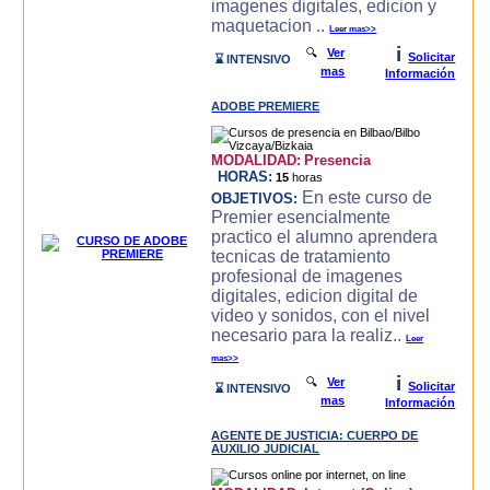
imagenes digitales, edicion y
maquetacion ..
Leer mas>>
i
🔍
Ver
Solicitar
⌛ INTENSIVO
mas
Información
ADOBE PREMIERE
MODALIDAD:
Presencia
HORAS:
15
horas
En este curso de
OBJETIVOS:
Premier esencialmente
practico el alumno aprendera
tecnicas de tratamiento
profesional de imagenes
digitales, edicion digital de
video y sonidos, con el nivel
necesario para la realiz..
Leer
mas>>
i
🔍
Ver
Solicitar
⌛ INTENSIVO
mas
Información
AGENTE DE JUSTICIA: CUERPO DE
AUXILIO JUDICIAL