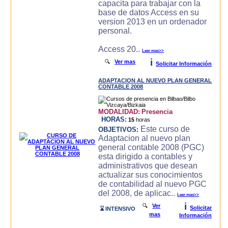
capacita para trabajar con la
base de datos Access en su
version 2013 en un ordenador
personal.
Access 20..
Leer mas>>
i
🔍
Ver mas
Solicitar Información
ADAPTACION AL NUEVO PLAN GENERAL
CONTABLE 2008
MODALIDAD:
Presencia
HORAS:
15
horas
Este curso de
OBJETIVOS:
Adaptacion al nuevo plan
general contable 2008 (PGC)
esta dirigido a contables y
administrativos que desean
actualizar sus conocimientos
de contabilidad al nuevo PGC
del 2008, de aplicac..
Leer mas>>
i
🔍
Ver
Solicitar
⌛ INTENSIVO
mas
Información