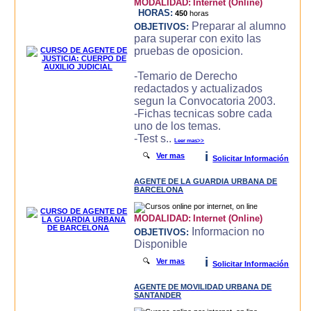
MODALIDAD:
Internet (Online)
HORAS:
450
horas
Preparar al alumno
OBJETIVOS:
para superar con exito las
pruebas de oposicion.
-Temario de Derecho
redactados y actualizados
segun la Convocatoria 2003.
-Fichas tecnicas sobre cada
uno de los temas.
-Test s..
Leer mas>>
i
🔍
Ver mas
Solicitar Información
AGENTE DE LA GUARDIA URBANA DE
BARCELONA
MODALIDAD:
Internet (Online)
Informacion no
OBJETIVOS:
Disponible
i
🔍
Ver mas
Solicitar Información
AGENTE DE MOVILIDAD URBANA DE
SANTANDER