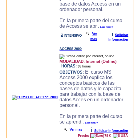
base de datos Access en un
ordenador personal.
En la primera parte del curso
de Access se apr..
Leer mas>>
i
🔍
Ver
Solicitar
⌛ INTENSIVO
mas
Información
ACCESS 2000
MODALIDAD:
Internet (Online)
HORAS:
35
horas
El curso MS
OBJETIVOS:
Access 2000 explica los
conceptos basicos de las
bases de datos y lo capacita
para trabajar con la base de
datos Acces en un ordenador
personal.
En la primera parte del curso
se aprend..
Leer mas>>
i
🔍
Ver mas
Solicitar Información
Precio:
78 €