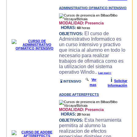
ADMINISTRATIVO OFIMATICO INTENSIVO
MODALIDAD:
Presencia
HORAS:
60
horas
El curso de
OBJETIVOS:
Administrativo Informatico es
un curso intensivo y practivo
que inicia al alumno en todo lo
necesario para realizar
trabajos de ofimatica como es
la utilizacion del sistema
operativo Windo..
Leer mas>>
i
🔍
Ver
Solicitar
⌛ INTENSIVO
mas
Información
ADOBE AFTEREFFECTS
MODALIDAD:
Presencia
HORAS:
20
horas
Esta herramienta
OBJETIVOS:
permitira al alumno la
realizacion de efectos
especiales digitales con