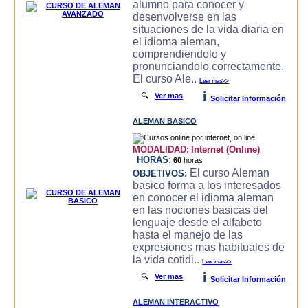
alumno para conocer y
desenvolverse en las
situaciones de la vida diaria en
el idioma aleman,
comprendiendolo y
pronunciandolo correctamente.
El curso Ale..
Leer mas>>
i
🔍
Ver mas
Solicitar Información
ALEMAN BASICO
MODALIDAD:
Internet (Online)
HORAS:
60
horas
El curso Aleman
OBJETIVOS:
basico forma a los interesados
en conocer el idioma aleman
en las nociones basicas del
lenguaje desde el alfabeto
hasta el manejo de las
expresiones mas habituales de
la vida cotidi..
Leer mas>>
i
🔍
Ver mas
Solicitar Información
ALEMAN INTERACTIVO