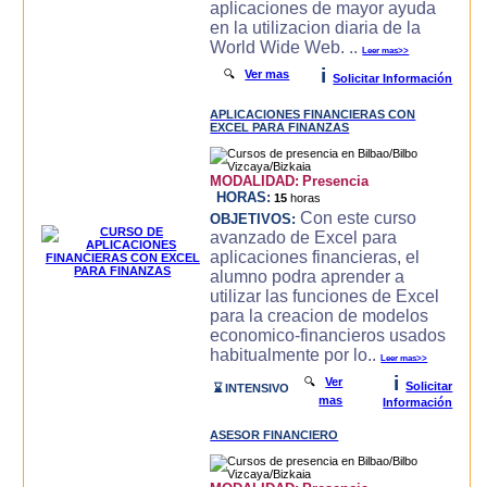
aplicaciones de mayor ayuda
en la utilizacion diaria de la
World Wide Web. ..
Leer mas>>
i
🔍
Ver mas
Solicitar Información
APLICACIONES FINANCIERAS CON
EXCEL PARA FINANZAS
MODALIDAD:
Presencia
HORAS:
15
horas
Con este curso
OBJETIVOS:
avanzado de Excel para
aplicaciones financieras, el
alumno podra aprender a
utilizar las funciones de Excel
para la creacion de modelos
economico-financieros usados
habitualmente por lo..
Leer mas>>
i
🔍
Ver
Solicitar
⌛ INTENSIVO
mas
Información
ASESOR FINANCIERO