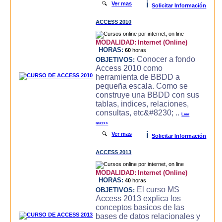
i
🔍
Ver mas
Solicitar Información
ACCESS 2010
MODALIDAD:
Internet (Online)
HORAS:
60
horas
Conocer a fondo
OBJETIVOS:
Access 2010 como
herramienta de BBDD a
pequeña escala. Como se
construye una BBDD con sus
tablas, indices, relaciones,
consultas, etc&#8230; ..
Leer
mas>>
i
🔍
Ver mas
Solicitar Información
ACCESS 2013
MODALIDAD:
Internet (Online)
HORAS:
40
horas
El curso MS
OBJETIVOS:
Access 2013 explica los
conceptos basicos de las
bases de datos relacionales y