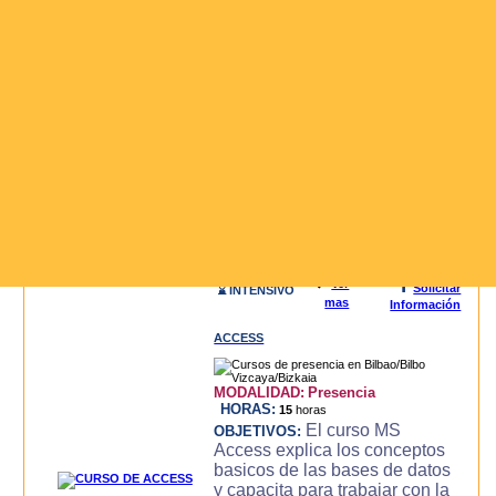
3D STUDIO (3DS MAX)
MODALIDAD:
Presencia
HORAS:
20
horas
El curso de 3D
OBJETIVOS:
STUDIO MAX, es un curso
intensivo y practico con el que
se consigue llegar a dominar la
aplicacion de modelado y
animacion 3DS MAX para la
creacion de objetos 3d,
modelado, luces, text..
Leer mas>>
i
🔍
Ver
Solicitar
⌛ INTENSIVO
mas
Información
ACCESS
MODALIDAD:
Presencia
HORAS:
15
horas
El curso MS
OBJETIVOS:
Access explica los conceptos
basicos de las bases de datos
y capacita para trabajar con la