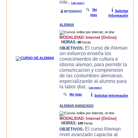
inte..
Leer mas>>
i
🔍
Ver
Solicitar
⌛ INTENSIVO
mas
Información
ALEMAN
MODALIDAD:
Internet (Online)
HORAS:
80
horas
El curso de Aleman
OBJETIVOS:
sin esfuerzo enseña los
conocimientos de cultura e
idioma aleman, para permitir la
comunicacion y comprension
de las costumbres alemanas,
especializando al alumno para
la labor diar..
Leer mas>>
i
🔍
Ver mas
Solicitar Información
ALEMAN AVANZADO
MODALIDAD:
Internet (Online)
HORAS:
100
horas
El curso Aleman
OBJETIVOS:
nivel avanzado capacita al