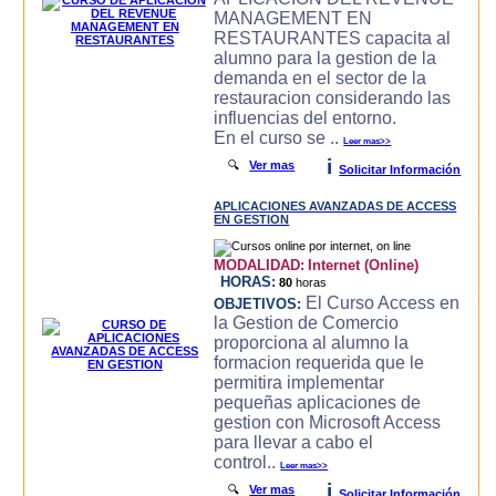
MANAGEMENT EN
RESTAURANTES capacita al
alumno para la gestion de la
demanda en el sector de la
restauracion considerando las
influencias del entorno.
En el curso se ..
Leer mas>>
i
🔍
Ver mas
Solicitar Información
APLICACIONES AVANZADAS DE ACCESS
EN GESTION
MODALIDAD:
Internet (Online)
HORAS:
80
horas
El Curso Access en
OBJETIVOS:
la Gestion de Comercio
proporciona al alumno la
formacion requerida que le
permitira implementar
pequeñas aplicaciones de
gestion con Microsoft Access
para llevar a cabo el
control..
Leer mas>>
i
🔍
Ver mas
Solicitar Información