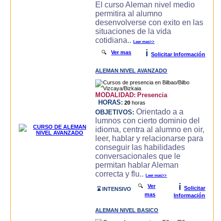
El curso Aleman nivel medio
permitira al alumno
desenvolverse con exito en las
situaciones de la vida
cotidiana..
Leer mas>>
i
🔍
Ver mas
Solicitar Información
ALEMAN NIVEL AVANZADO
MODALIDAD:
Presencia
HORAS:
20
horas
Orientado a a
OBJETIVOS:
lumnos con cierto dominio del
idioma, centra al alumno en oir,
leer, hablar y relacionarse para
conseguir las habilidades
conversacionales que le
permitan hablar Aleman
correcta y flu..
Leer mas>>
i
🔍
Ver
Solicitar
⌛ INTENSIVO
mas
Información
ALEMAN NIVEL BASICO