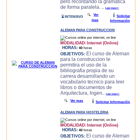
pero recordando la gramatica
de forma paralela. ..
Leer mas>>
i
🔍
Ver
Solicitar
⌛ INTENSIVO
mas
Información
ALEMAN PARA CONSTRUCCION
MODALIDAD:
Internet (Online)
HORAS:
40
horas
El curso de Aleman
OBJETIVOS:
para la construccion le
permitira el uso de la
bibliografia propia de su
carrera desarrollando un
vocabulario tecnico para leer
libros o documentos de
Arquitectura, Ingen..
Leer mas>>
i
🔍
Ver mas
Solicitar Información
ALEMAN PARA HOSTELERIA
MODALIDAD:
Internet (Online)
HORAS:
40
horas
El curso de Aleman
OBJETIVOS: