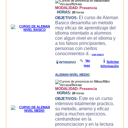
MODALIDAD:
Presencia
HORAS:
20
horas
El curso de Aleman
OBJETIVOS:
Basico desarrolla un metodo
muy eficaz de aprendizaje del
idioma orientado a alumnos
con algun nivel en el idioma y
a los falsos principiantes,
personas con ciertos
conocimientos d..
Leer mas>>
i
🔍
Ver
Solicitar
⌛ INTENSIVO
mas
Información
ALEMAN NIVEL MEDIO
MODALIDAD:
Presencia
HORAS:
20
horas
Este es un curso
OBJETIVOS:
intensivo totalmente practico,
su metodo, ameno y eficaz
aplica muchos ejercicios,
centrandose en la
pronunciacion y en la lectura