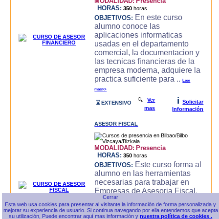
MODALIDAD:
Presencia
HORAS:
350
horas
En este curso
OBJETIVOS:
alumno conoce las
aplicaciones informaticas
usadas en el departamento
comercial, la documentacion y
las tecnicas financieras de la
empresa moderna, adquiere la
practica suficiente para ..
Leer
mas>>
i
🔍
Ver
Solicitar
⌛ EXTENSIVO
mas
Información
ASESOR FISCAL
MODALIDAD:
Presencia
HORAS:
350
horas
Este curso forma al
OBJETIVOS:
alumno en las herramientas
necesarias para trabajar en
Empresas de Asesoria Fiscal,
conoce las herramientas
Esta web usa cookies para presentar al visitante la información de forma personalizada y
ofimaticas, Internet,
mejorar su experiencia de usuario. Si continua navegando por ella entendemos que acepta
Contabilidad General e
su utilización, Puede encontrar aquí mas información y
nuestra política de cookies .