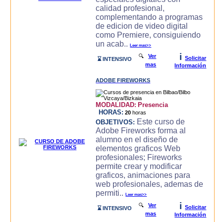
calidad profesional,
complementando a programas
de edicion de video digital
como Premiere, consiguiendo
un acab..
Leer mas>>
i
🔍
Ver
Solicitar
⌛ INTENSIVO
mas
Información
ADOBE FIREWORKS
MODALIDAD:
Presencia
HORAS:
20
horas
Este curso de
OBJETIVOS:
Adobe Fireworks forma al
alumno en el diseño de
elementos graficos Web
profesionales; Fireworks
permite crear y modificar
graficos, animaciones para
web profesionales, ademas de
permiti..
Leer mas>>
i
🔍
Ver
Solicitar
⌛ INTENSIVO
mas
Información