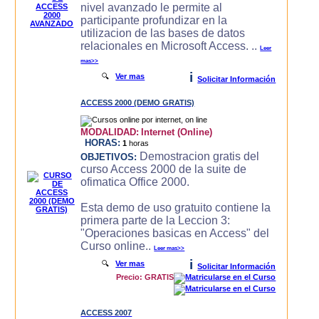
nivel avanzado le permite al
participante profundizar en la
utilizacion de las bases de datos
relacionales en Microsoft Access. ..
Leer
mas>>
i
🔍
Ver mas
Solicitar Información
ACCESS 2000 (DEMO GRATIS)
MODALIDAD:
Internet (Online)
HORAS:
1
horas
Demostracion gratis del
OBJETIVOS:
curso Access 2000 de la suite de
ofimatica Office 2000.
Esta demo de uso gratuito contiene la
primera parte de la Leccion 3:
"Operaciones basicas en Access" del
Curso online..
Leer mas>>
i
🔍
Ver mas
Solicitar Información
Precio: GRATIS
ACCESS 2007