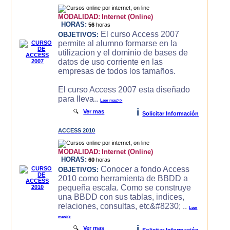
MODALIDAD:
Internet (Online)
HORAS:
56
horas
El curso Access 2007
OBJETIVOS:
permite al alumno formarse en la
utilizacion y el dominio de bases de
datos de uso corriente en las
empresas de todos los tamaños.
El curso Access 2007 esta diseñado
para lleva..
Leer mas>>
i
🔍
Ver mas
Solicitar Información
ACCESS 2010
MODALIDAD:
Internet (Online)
HORAS:
60
horas
Conocer a fondo Access
OBJETIVOS:
2010 como herramienta de BBDD a
pequeña escala. Como se construye
una BBDD con sus tablas, indices,
relaciones, consultas, etc&#8230; ..
Leer
mas>>
i
🔍
Ver mas
Solicitar Información