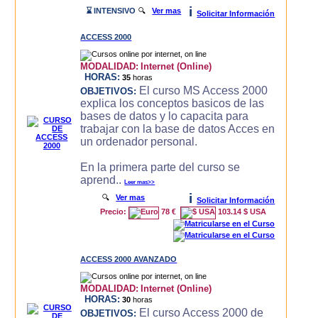
i
⌛ INTENSIVO
🔍
Ver mas
Solicitar Información
ACCESS 2000
MODALIDAD:
Internet (Online)
HORAS:
35
horas
El curso MS Access 2000
OBJETIVOS:
explica los conceptos basicos de las
bases de datos y lo capacita para
trabajar con la base de datos Acces en
un ordenador personal.
En la primera parte del curso se
aprend..
Leer mas>>
i
🔍
Ver mas
Solicitar Información
Precio:
78 €
103.14 $ USA
ACCESS 2000 AVANZADO
MODALIDAD:
Internet (Online)
HORAS:
30
horas
El curso Access 2000 de
OBJETIVOS: