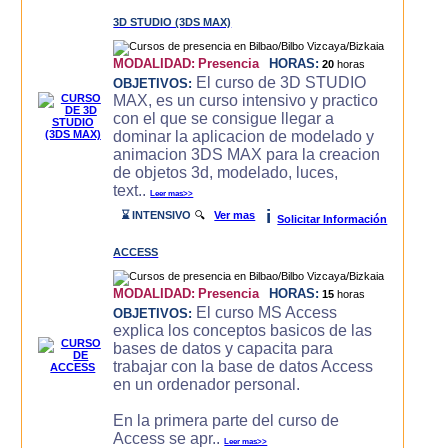
3D STUDIO (3DS MAX)
MODALIDAD:
Presencia
HORAS:
20
horas
El curso de 3D STUDIO
OBJETIVOS:
MAX, es un curso intensivo y practico
con el que se consigue llegar a
dominar la aplicacion de modelado y
animacion 3DS MAX para la creacion
de objetos 3d, modelado, luces,
text..
Leer mas>>
i
⌛ INTENSIVO
🔍
Ver mas
Solicitar Información
ACCESS
MODALIDAD:
Presencia
HORAS:
15
horas
El curso MS Access
OBJETIVOS:
explica los conceptos basicos de las
bases de datos y capacita para
trabajar con la base de datos Access
en un ordenador personal.
En la primera parte del curso de
Access se apr..
Leer mas>>