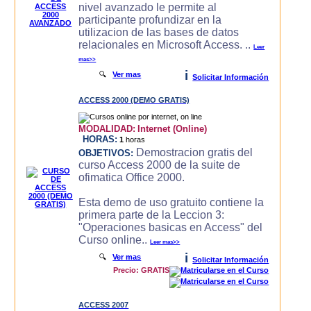
nivel avanzado le permite al
participante profundizar en la
utilizacion de las bases de datos
relacionales en Microsoft Access. ..
Leer
mas>>
i
🔍
Ver mas
Solicitar Información
ACCESS 2000 (DEMO GRATIS)
MODALIDAD:
Internet (Online)
HORAS:
1
horas
Demostracion gratis del
OBJETIVOS:
curso Access 2000 de la suite de
ofimatica Office 2000.
Esta demo de uso gratuito contiene la
primera parte de la Leccion 3:
"Operaciones basicas en Access" del
Curso online..
Leer mas>>
i
🔍
Ver mas
Solicitar Información
Precio: GRATIS
ACCESS 2007