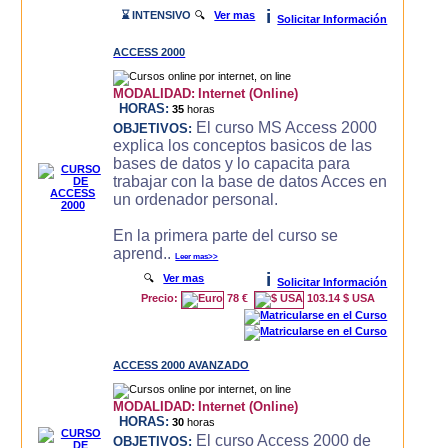
i
⌛ INTENSIVO
🔍
Ver mas
Solicitar Información
ACCESS 2000
MODALIDAD:
Internet (Online)
HORAS:
35
horas
El curso MS Access 2000
OBJETIVOS:
explica los conceptos basicos de las
bases de datos y lo capacita para
trabajar con la base de datos Acces en
un ordenador personal.
En la primera parte del curso se
aprend..
Leer mas>>
i
🔍
Ver mas
Solicitar Información
Precio:
78 €
103.14 $ USA
ACCESS 2000 AVANZADO
MODALIDAD:
Internet (Online)
HORAS:
30
horas
El curso Access 2000 de
OBJETIVOS: