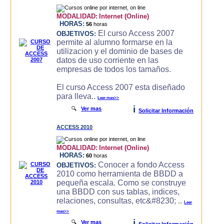
MODALIDAD:
Internet (Online)
HORAS:
56
horas
El curso Access 2007
OBJETIVOS:
permite al alumno formarse en la
utilizacion y el dominio de bases de
datos de uso corriente en las
empresas de todos los tamaños.
El curso Access 2007 esta diseñado
para lleva..
Leer mas>>
i
🔍
Ver mas
Solicitar Información
ACCESS 2010
MODALIDAD:
Internet (Online)
HORAS:
60
horas
Conocer a fondo Access
OBJETIVOS:
2010 como herramienta de BBDD a
pequeña escala. Como se construye
una BBDD con sus tablas, indices,
relaciones, consultas, etc&#8230; ..
Leer
mas>>
i
🔍
Ver mas
Solicitar Información