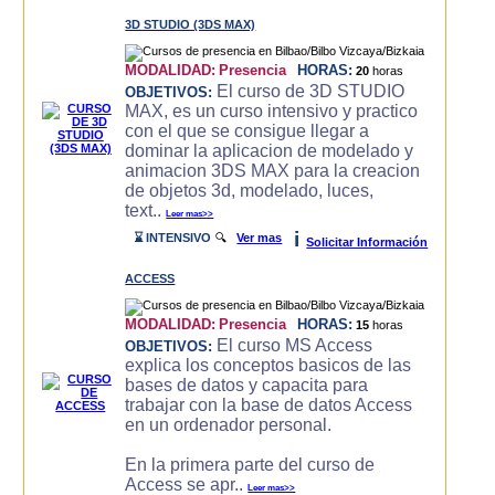
3D STUDIO (3DS MAX)
MODALIDAD:
Presencia
HORAS:
20
horas
El curso de 3D STUDIO
OBJETIVOS:
MAX, es un curso intensivo y practico
con el que se consigue llegar a
dominar la aplicacion de modelado y
animacion 3DS MAX para la creacion
de objetos 3d, modelado, luces,
text..
Leer mas>>
i
⌛ INTENSIVO
🔍
Ver mas
Solicitar Información
ACCESS
MODALIDAD:
Presencia
HORAS:
15
horas
El curso MS Access
OBJETIVOS:
explica los conceptos basicos de las
bases de datos y capacita para
trabajar con la base de datos Access
en un ordenador personal.
En la primera parte del curso de
Access se apr..
Leer mas>>