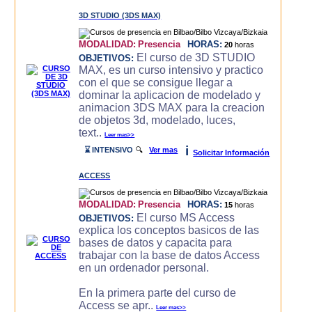
3D STUDIO (3DS MAX)
MODALIDAD:
Presencia
HORAS:
20
horas
El curso de 3D STUDIO
OBJETIVOS:
MAX, es un curso intensivo y practico
con el que se consigue llegar a
dominar la aplicacion de modelado y
animacion 3DS MAX para la creacion
de objetos 3d, modelado, luces,
text..
Leer mas>>
i
⌛ INTENSIVO
🔍
Ver mas
Solicitar Información
ACCESS
MODALIDAD:
Presencia
HORAS:
15
horas
El curso MS Access
OBJETIVOS:
explica los conceptos basicos de las
bases de datos y capacita para
trabajar con la base de datos Access
en un ordenador personal.
En la primera parte del curso de
Access se apr..
Leer mas>>