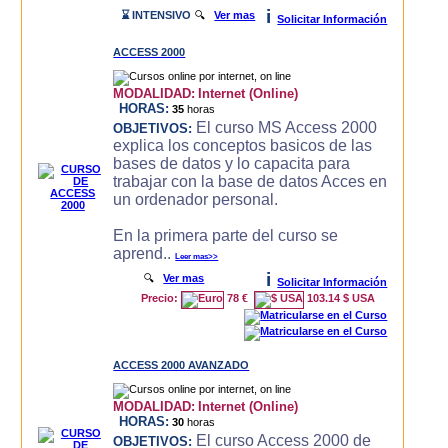
i
⌛ INTENSIVO
🔍
Ver mas
Solicitar Información
ACCESS 2000
MODALIDAD:
Internet (Online)
HORAS:
35
horas
El curso MS Access 2000
OBJETIVOS:
explica los conceptos basicos de las
bases de datos y lo capacita para
trabajar con la base de datos Acces en
un ordenador personal.
En la primera parte del curso se
aprend..
Leer mas>>
i
🔍
Ver mas
Solicitar Información
Precio:
78 €
103.14 $ USA
ACCESS 2000 AVANZADO
MODALIDAD:
Internet (Online)
HORAS:
30
horas
El curso Access 2000 de
OBJETIVOS: