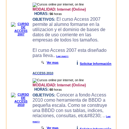
MODALIDAD:
Internet (Online)
HORAS:
56
horas
El curso Access 2007
OBJETIVOS:
permite al alumno formarse en la
utilizacion y el dominio de bases de
datos de uso corriente en las
empresas de todos los tamaños.
El curso Access 2007 esta diseñado
para lleva..
Leer mas>>
i
🔍
Ver mas
Solicitar Información
ACCESS 2010
MODALIDAD:
Internet (Online)
HORAS:
60
horas
Conocer a fondo Access
OBJETIVOS:
2010 como herramienta de BBDD a
pequeña escala. Como se construye
una BBDD con sus tablas, indices,
relaciones, consultas, etc&#8230; ..
Leer
mas>>
i
🔍
Ver mas
Solicitar Información