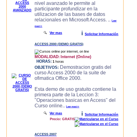
nivel avanzado le permite al
participante profundizar en la
utilizacion de las bases de datos
relacionales en Microsoft Access. ..
Leer
mas>>
i
🔍
Ver mas
Solicitar Información
ACCESS 2000 (DEMO GRATIS)
MODALIDAD:
Internet (Online)
HORAS:
1
horas
Demostracion gratis del
OBJETIVOS:
curso Access 2000 de la suite de
ofimatica Office 2000.
Esta demo de uso gratuito contiene la
primera parte de la Leccion 3:
"Operaciones basicas en Access" del
Curso online..
Leer mas>>
i
🔍
Ver mas
Solicitar Información
Precio: GRATIS
ACCESS 2007