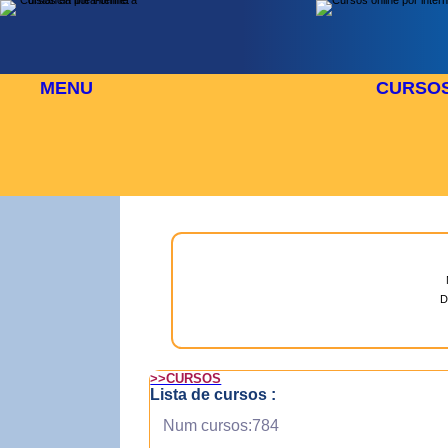
MENU
CURSO
 AGOSTO
⬜
🎓 TUS CURSOS
D
>>CURSOS
Lista de cursos :
Num cursos:784