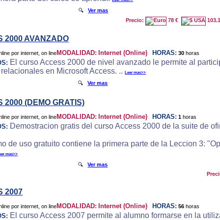
🔍
Ver mas
Precio:
78 €
103.
 2000 AVANZADO
MODALIDAD:
Internet (Online)
HORAS:
30
horas
El curso Access 2000 de nivel avanzado le permite al particip
OS:
 relacionales en Microsoft Access. ..
Leer mas>>
🔍
Ver mas
 2000 (DEMO GRATIS)
MODALIDAD:
Internet (Online)
HORAS:
1
horas
Demostracion gratis del curso Access 2000 de la suite de ofi
OS:
o de uso gratuito contiene la primera parte de la Leccion 3: "
eer mas>>
🔍
Ver mas
Prec
 2007
MODALIDAD:
Internet (Online)
HORAS:
56
horas
El curso Access 2007 permite al alumno formarse en la utili
OS: