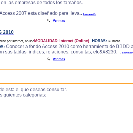
e en las empresas de todos los tamaños.
 Access 2007 esta diseñado para lleva..
Leer mas>>
🔍
Ver mas
 2010
MODALIDAD:
Internet (Online)
HORAS:
60
horas
Conocer a fondo Access 2010 como herramienta de BBDD a
OS:
 sus tablas, indices, relaciones, consultas, etc&#8230; ..
Leer mas
🔍
Ver mas
de esta el que deseas consultar.
guientes categorias: