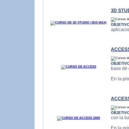
3D STU
OBJETIV
aplicaci
ACCES
OBJETIV
base de 
En la pr
ACCESS
OBJETIV
con la b
En la pr