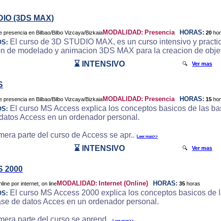
DIO (3DS MAX)
MODALIDAD:
Presencia
HORAS:
20
ho
El curso de 3D STUDIO MAX, es un curso intensivo y practic
OS:
on de modelado y animacion 3DS MAX para la creacion de objeto
⌛ INTENSIVO
🔍
Ver mas
S
MODALIDAD:
Presencia
HORAS:
15
ho
El curso MS Access explica los conceptos basicos de las bas
OS:
datos Access en un ordenador personal.
imera parte del curso de Access se apr..
Leer mas>>
⌛ INTENSIVO
🔍
Ver mas
 2000
MODALIDAD:
Internet (Online)
HORAS:
35
horas
El curso MS Access 2000 explica los conceptos basicos de la
OS:
ase de datos Acces en un ordenador personal.
imera parte del curso se aprend..
Leer mas>>