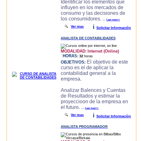
Identificar los elementos que
influyen en los mercados de
consumo y las decisiones de
los consumidores. ..
Leer mas>>
i
🔍
Ver mas
Solicitar Información
ANALISTA DE CONTABILIDADES
MODALIDAD:
Internet (Online)
HORAS:
32
horas
El objetivo de este
OBJETIVOS:
curso es el de aplicar la
contabilidad general a la
empresa.
Analizar Balences y Cuentas
de Resultados y estimar la
proyeccioon de la empresa en
el futuro. ..
Leer mas>>
i
🔍
Ver mas
Solicitar Información
ANALISTA PROGRAMADOR