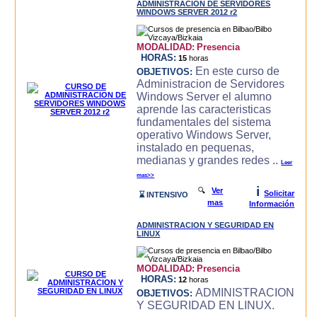
ADMINISTRACION DE SERVIDORES
WINDOWS SERVER 2012 r2
MODALIDAD:
Presencia
HORAS:
15
horas
En este curso de
OBJETIVOS:
Administracion de Servidores
Windows Server el alumno
aprende las caracteri­sticas
fundamentales del sistema
operativo Windows Server,
instalado en pequenas,
medianas y grandes redes ..
Leer
mas>>
i
🔍
Ver
Solicitar
⌛ INTENSIVO
mas
Información
ADMINISTRACION Y SEGURIDAD EN
LINUX
MODALIDAD:
Presencia
HORAS:
12
horas
ADMINISTRACION
OBJETIVOS:
Y SEGURIDAD EN LINUX.