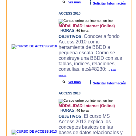
i
🔍
Ver mas
Solicitar Información
ACCESS 2010
MODALIDAD:
Internet (Online)
HORAS:
60
horas
Conocer a fondo
OBJETIVOS:
Access 2010 como
herramienta de BBDD a
pequeña escala. Como se
construye una BBDD con sus
tablas, indices, relaciones,
consultas, etc&#8230; ..
Leer
mas>>
i
🔍
Ver mas
Solicitar Información
ACCESS 2013
MODALIDAD:
Internet (Online)
HORAS:
40
horas
El curso MS
OBJETIVOS:
Access 2013 explica los
conceptos basicos de las
bases de datos relacionales y