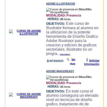
ADOBE ILLUSTRATOR
MODALIDAD:
Presencia
HORAS:
20
horas
Este curso de
OBJETIVOS:
Illustrator formara al alumno en
la utilizacion de la potente
herramienta de Diseño Grafico
Adobe Illustrator para la
creacion y edicion de graficos
vectoriales. Illustrator es un
progra..
Leer mas>>
i
🔍
Ver
Solicitar
⌛ INTENSIVO
mas
Información
ADOBE IMAGEREADY
MODALIDAD:
Presencia
HORAS:
15
horas
En este curso el
OBJETIVOS:
alumno conseguira un elevado
nivel en tecnicas de diseño
grafico, tratamiento de de