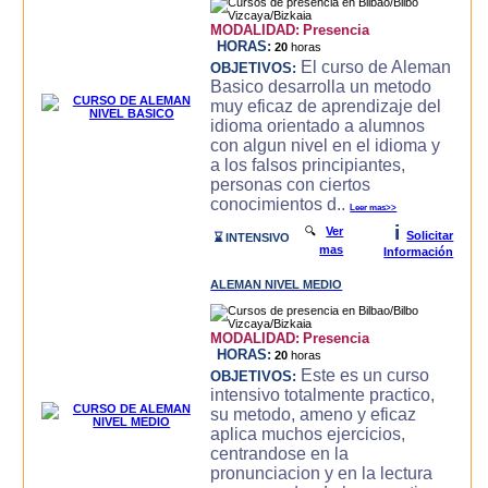
MODALIDAD:
Presencia
HORAS:
20
horas
El curso de Aleman
OBJETIVOS:
Basico desarrolla un metodo
muy eficaz de aprendizaje del
idioma orientado a alumnos
con algun nivel en el idioma y
a los falsos principiantes,
personas con ciertos
conocimientos d..
Leer mas>>
i
🔍
Ver
Solicitar
⌛ INTENSIVO
mas
Información
ALEMAN NIVEL MEDIO
MODALIDAD:
Presencia
HORAS:
20
horas
Este es un curso
OBJETIVOS:
intensivo totalmente practico,
su metodo, ameno y eficaz
aplica muchos ejercicios,
centrandose en la
pronunciacion y en la lectura