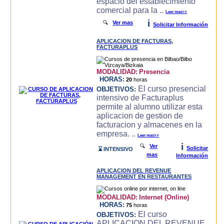
espacio del establecimiento
comercial para la ..
Leer mas>>
i
🔍
Ver mas
Solicitar Información
APLICACION DE FACTURAS,
FACTURAPLUS
MODALIDAD:
Presencia
HORAS:
20
horas
El curso presencial
OBJETIVOS:
intensivo de Facturaplus
permite al alumno utilizar esta
aplicacion de gestion de
facturacion y almacenes en la
empresa. ..
Leer mas>>
i
🔍
Ver
Solicitar
⌛ INTENSIVO
mas
Información
APLICACION DEL REVENUE
MANAGEMENT EN RESTAURANTES
MODALIDAD:
Internet (Online)
HORAS:
75
horas
El curso
OBJETIVOS:
APLICACION DEL REVENUE