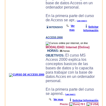
base de datos Access en un
ordenador personal.
En la primera parte del curso
de Access se apr..
Leer mas>>
i
🔍
Ver
Solicitar
⌛ INTENSIVO
mas
Información
ACCESS 2000
MODALIDAD:
Internet (Online)
HORAS:
35
horas
El curso MS
OBJETIVOS:
Access 2000 explica los
conceptos basicos de las
bases de datos y lo capacita
para trabajar con la base de
datos Acces en un ordenador
personal.
En la primera parte del curso
se aprend..
Leer mas>>
i
🔍
Ver mas
Solicitar Información
Precio:
78 €