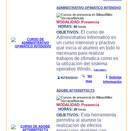
ADMINISTRATIVO OFIMATICO INTENSIVO
MODALIDAD:
Presencia
HORAS:
60
horas
El curso de
OBJETIVOS:
Administrativo Informatico es
un curso intensivo y practivo
que inicia al alumno en todo lo
necesario para realizar
trabajos de ofimatica como es
la utilizacion del sistema
operativo Windo..
Leer mas>>
i
🔍
Ver
Solicitar
⌛ INTENSIVO
mas
Información
ADOBE AFTEREFFECTS
MODALIDAD:
Presencia
HORAS:
20
horas
Esta herramienta
OBJETIVOS:
permitira al alumno la
realizacion de efectos
especiales digitales con