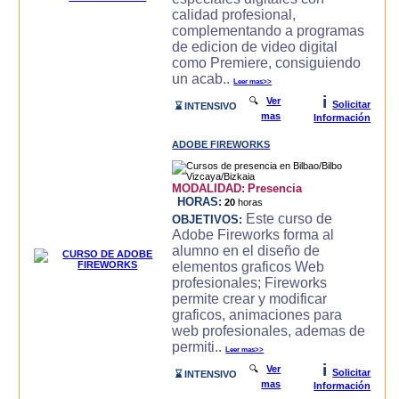
calidad profesional,
complementando a programas
de edicion de video digital
como Premiere, consiguiendo
un acab..
Leer mas>>
i
🔍
Ver
Solicitar
⌛ INTENSIVO
mas
Información
ADOBE FIREWORKS
MODALIDAD:
Presencia
HORAS:
20
horas
Este curso de
OBJETIVOS:
Adobe Fireworks forma al
alumno en el diseño de
elementos graficos Web
profesionales; Fireworks
permite crear y modificar
graficos, animaciones para
web profesionales, ademas de
permiti..
Leer mas>>
i
🔍
Ver
Solicitar
⌛ INTENSIVO
mas
Información