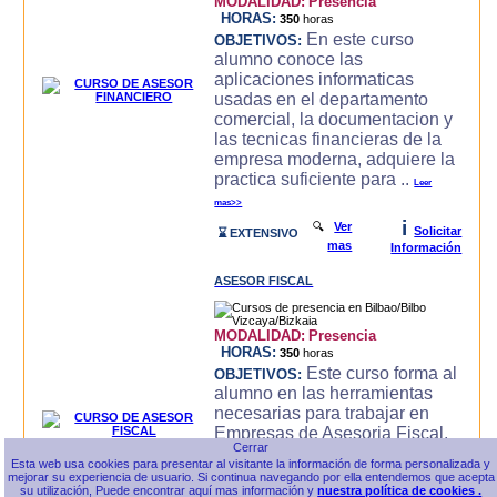
MODALIDAD:
Presencia
HORAS:
350
horas
En este curso
OBJETIVOS:
alumno conoce las
aplicaciones informaticas
usadas en el departamento
comercial, la documentacion y
las tecnicas financieras de la
empresa moderna, adquiere la
practica suficiente para ..
Leer
mas>>
i
🔍
Ver
Solicitar
⌛ EXTENSIVO
mas
Información
ASESOR FISCAL
MODALIDAD:
Presencia
HORAS:
350
horas
Este curso forma al
OBJETIVOS:
alumno en las herramientas
necesarias para trabajar en
Empresas de Asesoria Fiscal,
conoce las herramientas
Esta web usa cookies para presentar al visitante la información de forma personalizada y
ofimaticas, Internet,
mejorar su experiencia de usuario. Si continua navegando por ella entendemos que acepta
Contabilidad General e
su utilización, Puede encontrar aquí mas información y
nuestra política de cookies .