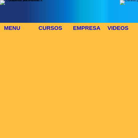
MENU
CURSOS
EMPRESA
VIDEOS
⬜
🎓 TUS CURSOS
Inicio
> Cursos
Buscar Curso
Area:
Modo:
Duración:
>>CURSOS
Lista de cursos :
Num cursos:784