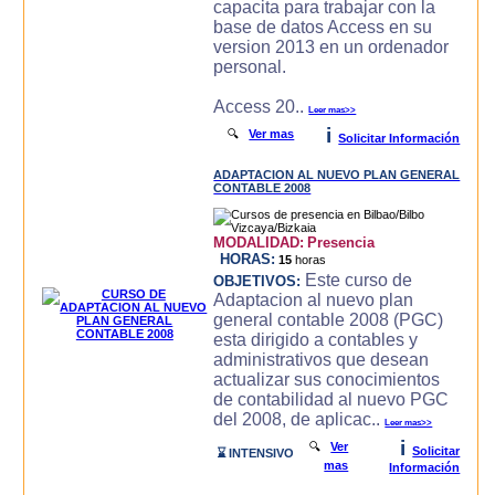
capacita para trabajar con la
base de datos Access en su
version 2013 en un ordenador
personal.
Access 20..
Leer mas>>
i
🔍
Ver mas
Solicitar Información
ADAPTACION AL NUEVO PLAN GENERAL
CONTABLE 2008
MODALIDAD:
Presencia
HORAS:
15
horas
Este curso de
OBJETIVOS:
Adaptacion al nuevo plan
general contable 2008 (PGC)
esta dirigido a contables y
administrativos que desean
actualizar sus conocimientos
de contabilidad al nuevo PGC
del 2008, de aplicac..
Leer mas>>
i
🔍
Ver
Solicitar
⌛ INTENSIVO
mas
Información