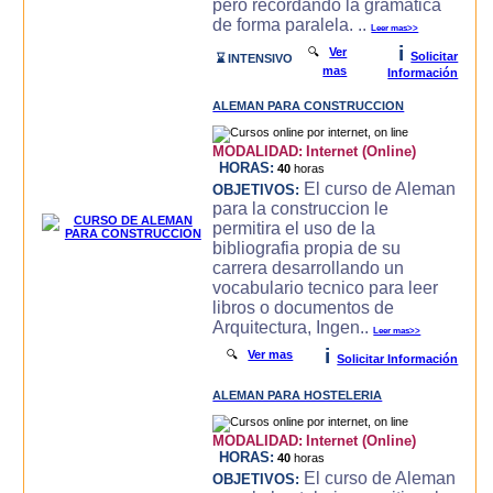
pero recordando la gramatica
de forma paralela. ..
Leer mas>>
i
🔍
Ver
Solicitar
⌛ INTENSIVO
mas
Información
ALEMAN PARA CONSTRUCCION
MODALIDAD:
Internet (Online)
HORAS:
40
horas
El curso de Aleman
OBJETIVOS:
para la construccion le
permitira el uso de la
bibliografia propia de su
carrera desarrollando un
vocabulario tecnico para leer
libros o documentos de
Arquitectura, Ingen..
Leer mas>>
i
🔍
Ver mas
Solicitar Información
ALEMAN PARA HOSTELERIA
MODALIDAD:
Internet (Online)
HORAS:
40
horas
El curso de Aleman
OBJETIVOS: