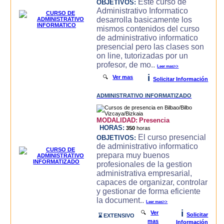
Este curso de
OBJETIVOS:
Administrativo Informatico
desarrolla basicamente los
mismos contenidos del curso
de administrativo informatico
presencial pero las clases son
on line, tutorizadas por un
profesor, de mo..
Leer mas>>
i
🔍
Ver mas
Solicitar Información
ADMINISTRATIVO INFORMATIZADO
MODALIDAD:
Presencia
HORAS:
350
horas
El curso presencial
OBJETIVOS:
de administrativo informatico
prepara muy buenos
profesionales de la gestion
administrativa empresarial,
capaces de organizar, controlar
y gestionar de forma eficiente
la document..
Leer mas>>
i
🔍
Ver
Solicitar
⌛ EXTENSIVO
mas
Información