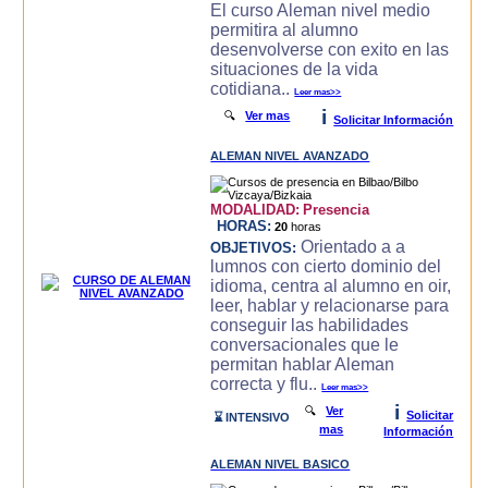
El curso Aleman nivel medio
permitira al alumno
desenvolverse con exito en las
situaciones de la vida
cotidiana..
Leer mas>>
i
🔍
Ver mas
Solicitar Información
ALEMAN NIVEL AVANZADO
MODALIDAD:
Presencia
HORAS:
20
horas
Orientado a a
OBJETIVOS:
lumnos con cierto dominio del
idioma, centra al alumno en oir,
leer, hablar y relacionarse para
conseguir las habilidades
conversacionales que le
permitan hablar Aleman
correcta y flu..
Leer mas>>
i
🔍
Ver
Solicitar
⌛ INTENSIVO
mas
Información
ALEMAN NIVEL BASICO