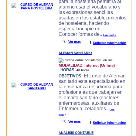
para la hosteleria permitira al
alumno usar el vocabulario y
las expresiones sencillas
usadas en los establecimientos
de hosteleria, haciendo
especial incapie en:
Conocer formas de..
Leer mas>>
i
🔍
Ver mas
Solicitar Información
ALEMAN SANITARIO
MODALIDAD:
Internet (Online)
HORAS:
40
horas
El curso de Aleman
OBJETIVOS:
sanitario esta especializado en
la enseñanza del idioma para
profesionales que trabajan en
el ambito sanitario (doctores,
enfermeros/as, auxiliares de
Enfermeria, celadores..
Leer
mas>>
i
🔍
Ver mas
Solicitar Información
ANALISIS CONTABLE