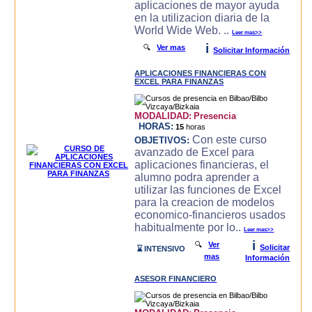
aplicaciones de mayor ayuda
en la utilizacion diaria de la
World Wide Web. ..
Leer mas>>
i
🔍
Ver mas
Solicitar Información
APLICACIONES FINANCIERAS CON
EXCEL PARA FINANZAS
MODALIDAD:
Presencia
HORAS:
15
horas
Con este curso
OBJETIVOS:
avanzado de Excel para
aplicaciones financieras, el
alumno podra aprender a
utilizar las funciones de Excel
para la creacion de modelos
economico-financieros usados
habitualmente por lo..
Leer mas>>
i
🔍
Ver
Solicitar
⌛ INTENSIVO
mas
Información
ASESOR FINANCIERO