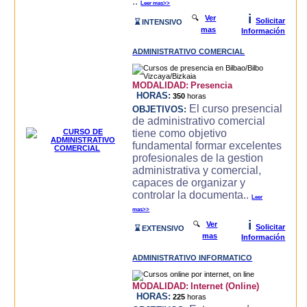
..
Leer mas>>
i
🔍
Ver
Solicitar
⌛ INTENSIVO
mas
Información
ADMINISTRATIVO COMERCIAL
MODALIDAD:
Presencia
HORAS:
350
horas
El curso presencial
OBJETIVOS:
de administrativo comercial
tiene como objetivo
fundamental formar excelentes
profesionales de la gestion
administrativa y comercial,
capaces de organizar y
controlar la documenta..
Leer
mas>>
i
🔍
Ver
Solicitar
⌛ EXTENSIVO
mas
Información
ADMINISTRATIVO INFORMATICO
MODALIDAD:
Internet (Online)
HORAS:
225
horas