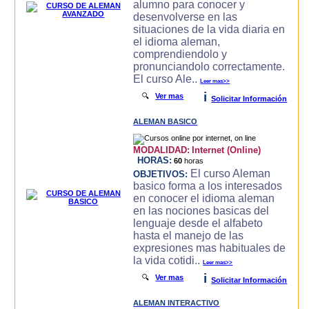
alumno para conocer y
desenvolverse en las
situaciones de la vida diaria en
el idioma aleman,
comprendiendolo y
pronunciandolo correctamente.
El curso Ale..
Leer mas>>
i
🔍
Ver mas
Solicitar Información
ALEMAN BASICO
MODALIDAD:
Internet (Online)
HORAS:
60
horas
El curso Aleman
OBJETIVOS:
basico forma a los interesados
en conocer el idioma aleman
en las nociones basicas del
lenguaje desde el alfabeto
hasta el manejo de las
expresiones mas habituales de
la vida cotidi..
Leer mas>>
i
🔍
Ver mas
Solicitar Información
ALEMAN INTERACTIVO