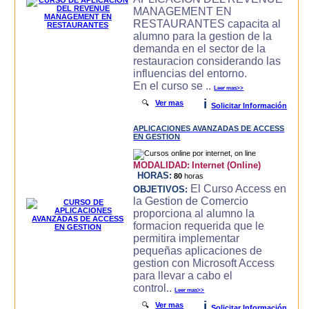
MANAGEMENT EN
RESTAURANTES capacita al
alumno para la gestion de la
demanda en el sector de la
restauracion considerando las
influencias del entorno.
En el curso se ..
Leer mas>>
i
🔍
Ver mas
Solicitar Información
APLICACIONES AVANZADAS DE ACCESS
EN GESTION
MODALIDAD:
Internet (Online)
HORAS:
80
horas
El Curso Access en
OBJETIVOS:
la Gestion de Comercio
proporciona al alumno la
formacion requerida que le
permitira implementar
pequeñas aplicaciones de
gestion con Microsoft Access
para llevar a cabo el
control..
Leer mas>>
i
🔍
Ver mas
Solicitar Información