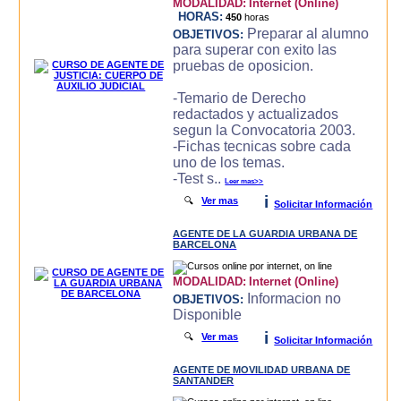
MODALIDAD:
Internet (Online)
HORAS:
450
horas
Preparar al alumno
OBJETIVOS:
para superar con exito las
pruebas de oposicion.
-Temario de Derecho
redactados y actualizados
segun la Convocatoria 2003.
-Fichas tecnicas sobre cada
uno de los temas.
-Test s..
Leer mas>>
i
🔍
Ver mas
Solicitar Información
AGENTE DE LA GUARDIA URBANA DE
BARCELONA
MODALIDAD:
Internet (Online)
Informacion no
OBJETIVOS:
Disponible
i
🔍
Ver mas
Solicitar Información
AGENTE DE MOVILIDAD URBANA DE
SANTANDER