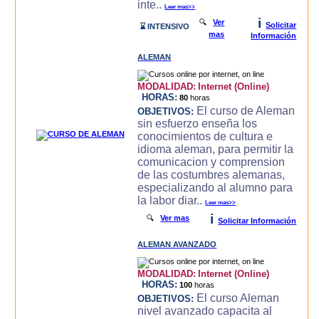
inte..
Leer mas>>
i
🔍
Ver
Solicitar
⌛ INTENSIVO
mas
Información
ALEMAN
MODALIDAD:
Internet (Online)
HORAS:
80
horas
El curso de Aleman
OBJETIVOS:
sin esfuerzo enseña los
conocimientos de cultura e
idioma aleman, para permitir la
comunicacion y comprension
de las costumbres alemanas,
especializando al alumno para
la labor diar..
Leer mas>>
i
🔍
Ver mas
Solicitar Información
ALEMAN AVANZADO
MODALIDAD:
Internet (Online)
HORAS:
100
horas
El curso Aleman
OBJETIVOS:
nivel avanzado capacita al