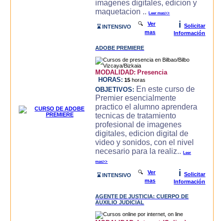
imagenes digitales, edicion y
maquetacion ..
Leer mas>>
i
🔍
Ver
Solicitar
⌛ INTENSIVO
mas
Información
ADOBE PREMIERE
MODALIDAD:
Presencia
HORAS:
15
horas
En este curso de
OBJETIVOS:
Premier esencialmente
practico el alumno aprendera
tecnicas de tratamiento
profesional de imagenes
digitales, edicion digital de
video y sonidos, con el nivel
necesario para la realiz..
Leer
mas>>
i
🔍
Ver
Solicitar
⌛ INTENSIVO
mas
Información
AGENTE DE JUSTICIA: CUERPO DE
AUXILIO JUDICIAL