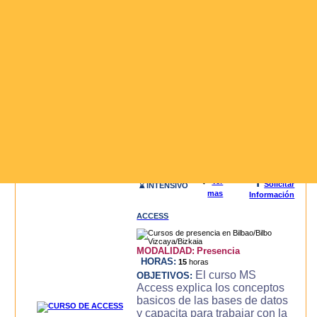
3D STUDIO (3DS MAX)
MODALIDAD:
Presencia
HORAS:
20
horas
El curso de 3D
OBJETIVOS:
STUDIO MAX, es un curso
intensivo y practico con el que
se consigue llegar a dominar la
aplicacion de modelado y
animacion 3DS MAX para la
creacion de objetos 3d,
modelado, luces, text..
Leer mas>>
i
🔍
Ver
Solicitar
⌛ INTENSIVO
mas
Información
ACCESS
MODALIDAD:
Presencia
HORAS:
15
horas
El curso MS
OBJETIVOS:
Access explica los conceptos
basicos de las bases de datos
y capacita para trabajar con la