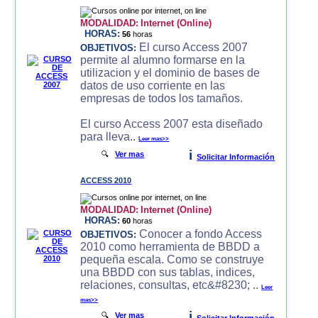
MODALIDAD:
Internet (Online)
HORAS:
56
horas
El curso Access 2007
OBJETIVOS:
permite al alumno formarse en la
utilizacion y el dominio de bases de
datos de uso corriente en las
empresas de todos los tamaños.
El curso Access 2007 esta diseñado
para lleva..
Leer mas>>
i
🔍
Ver mas
Solicitar Información
ACCESS 2010
MODALIDAD:
Internet (Online)
HORAS:
60
horas
Conocer a fondo Access
OBJETIVOS:
2010 como herramienta de BBDD a
pequeña escala. Como se construye
una BBDD con sus tablas, indices,
relaciones, consultas, etc&#8230; ..
Leer
mas>>
i
🔍
Ver mas
Solicitar Información