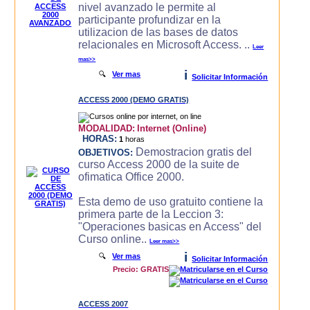
nivel avanzado le permite al
participante profundizar en la
utilizacion de las bases de datos
relacionales en Microsoft Access. ..
Leer
mas>>
i
🔍
Ver mas
Solicitar Información
ACCESS 2000 (DEMO GRATIS)
MODALIDAD:
Internet (Online)
HORAS:
1
horas
Demostracion gratis del
OBJETIVOS:
curso Access 2000 de la suite de
ofimatica Office 2000.
Esta demo de uso gratuito contiene la
primera parte de la Leccion 3:
"Operaciones basicas en Access" del
Curso online..
Leer mas>>
i
🔍
Ver mas
Solicitar Información
Precio: GRATIS
ACCESS 2007