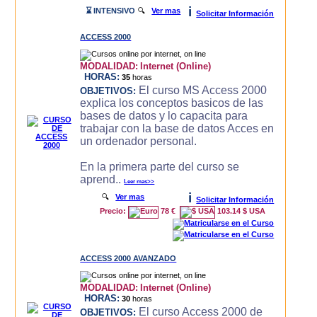
i
⌛ INTENSIVO
🔍
Ver mas
Solicitar Información
ACCESS 2000
MODALIDAD:
Internet (Online)
HORAS:
35
horas
El curso MS Access 2000
OBJETIVOS:
explica los conceptos basicos de las
bases de datos y lo capacita para
trabajar con la base de datos Acces en
un ordenador personal.
En la primera parte del curso se
aprend..
Leer mas>>
i
🔍
Ver mas
Solicitar Información
Precio:
78 €
103.14 $ USA
ACCESS 2000 AVANZADO
MODALIDAD:
Internet (Online)
HORAS:
30
horas
El curso Access 2000 de
OBJETIVOS: