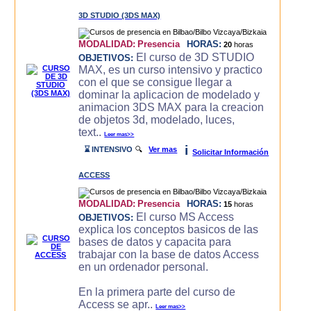
3D STUDIO (3DS MAX)
MODALIDAD:
Presencia
HORAS:
20
horas
El curso de 3D STUDIO
OBJETIVOS:
MAX, es un curso intensivo y practico
con el que se consigue llegar a
dominar la aplicacion de modelado y
animacion 3DS MAX para la creacion
de objetos 3d, modelado, luces,
text..
Leer mas>>
i
⌛ INTENSIVO
🔍
Ver mas
Solicitar Información
ACCESS
MODALIDAD:
Presencia
HORAS:
15
horas
El curso MS Access
OBJETIVOS:
explica los conceptos basicos de las
bases de datos y capacita para
trabajar con la base de datos Access
en un ordenador personal.
En la primera parte del curso de
Access se apr..
Leer mas>>