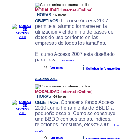
MODALIDAD:
Internet (Online)
HORAS:
56
horas
El curso Access 2007
OBJETIVOS:
permite al alumno formarse en la
utilizacion y el dominio de bases de
datos de uso corriente en las
empresas de todos los tamaños.
El curso Access 2007 esta diseñado
para lleva..
Leer mas>>
i
🔍
Ver mas
Solicitar Información
ACCESS 2010
MODALIDAD:
Internet (Online)
HORAS:
60
horas
Conocer a fondo Access
OBJETIVOS:
2010 como herramienta de BBDD a
pequeña escala. Como se construye
una BBDD con sus tablas, indices,
relaciones, consultas, etc&#8230; ..
Leer
mas>>
i
🔍
Ver mas
Solicitar Información