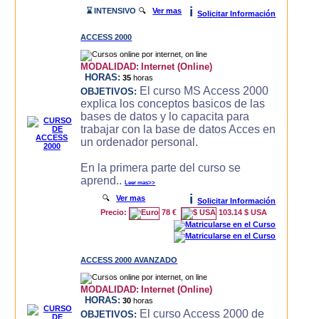
i
⌛ INTENSIVO
🔍
Ver mas
Solicitar Información
ACCESS 2000
MODALIDAD:
Internet (Online)
HORAS:
35
horas
El curso MS Access 2000
OBJETIVOS:
explica los conceptos basicos de las
bases de datos y lo capacita para
trabajar con la base de datos Acces en
un ordenador personal.
En la primera parte del curso se
aprend..
Leer mas>>
i
🔍
Ver mas
Solicitar Información
Precio:
78 €
103.14 $ USA
ACCESS 2000 AVANZADO
MODALIDAD:
Internet (Online)
HORAS:
30
horas
El curso Access 2000 de
OBJETIVOS: