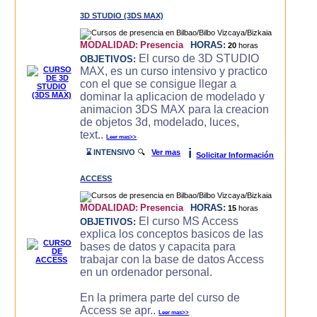
3D STUDIO (3DS MAX)
MODALIDAD:
Presencia
HORAS:
20
horas
El curso de 3D STUDIO
OBJETIVOS:
MAX, es un curso intensivo y practico
con el que se consigue llegar a
dominar la aplicacion de modelado y
animacion 3DS MAX para la creacion
de objetos 3d, modelado, luces,
text..
Leer mas>>
i
⌛ INTENSIVO
🔍
Ver mas
Solicitar Información
ACCESS
MODALIDAD:
Presencia
HORAS:
15
horas
El curso MS Access
OBJETIVOS:
explica los conceptos basicos de las
bases de datos y capacita para
trabajar con la base de datos Access
en un ordenador personal.
En la primera parte del curso de
Access se apr..
Leer mas>>