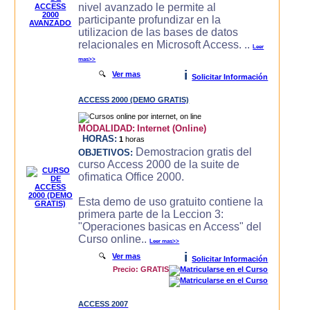
nivel avanzado le permite al
participante profundizar en la
utilizacion de las bases de datos
relacionales en Microsoft Access. ..
Leer
mas>>
i
🔍
Ver mas
Solicitar Información
ACCESS 2000 (DEMO GRATIS)
MODALIDAD:
Internet (Online)
HORAS:
1
horas
Demostracion gratis del
OBJETIVOS:
curso Access 2000 de la suite de
ofimatica Office 2000.
Esta demo de uso gratuito contiene la
primera parte de la Leccion 3:
"Operaciones basicas en Access" del
Curso online..
Leer mas>>
i
🔍
Ver mas
Solicitar Información
Precio: GRATIS
ACCESS 2007