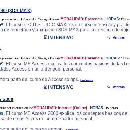
DIO (3DS MAX)
MODALIDAD:
Presencia
HORAS:
20
ho
El curso de 3D STUDIO MAX, es un curso intensivo y practic
OS:
on de modelado y animacion 3DS MAX para la creacion de objeto
⌛ INTENSIVO
🔍
Ver mas
S
MODALIDAD:
Presencia
HORAS:
15
ho
El curso MS Access explica los conceptos basicos de las bas
OS:
datos Access en un ordenador personal.
imera parte del curso de Access se apr..
Leer mas>>
⌛ INTENSIVO
🔍
Ver mas
 2000
MODALIDAD:
Internet (Online)
HORAS:
35
horas
El curso MS Access 2000 explica los conceptos basicos de la
OS:
ase de datos Acces en un ordenador personal.
imera parte del curso se aprend..
Leer mas>>