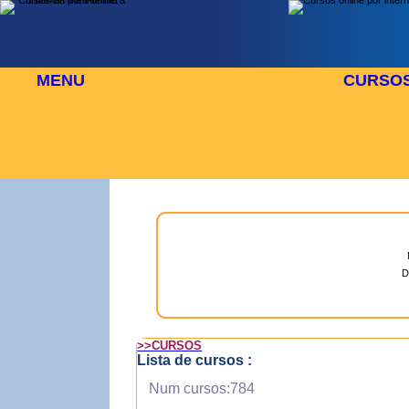
MENU
CURSO
 AGOSTO
⬜
🎓 TUS CURSOS
D
>>CURSOS
Lista de cursos :
Num cursos:784