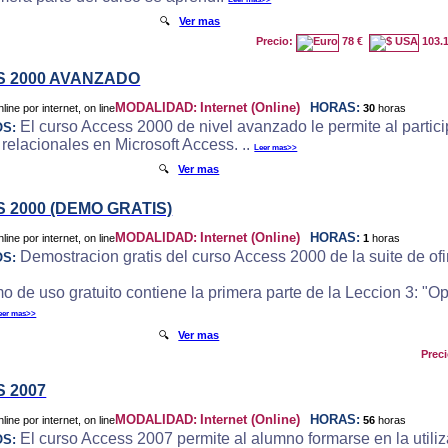
🔍
Ver mas
Precio:
78 €
103.
 2000 AVANZADO
MODALIDAD:
Internet (Online)
HORAS:
30
horas
El curso Access 2000 de nivel avanzado le permite al particip
OS:
 relacionales en Microsoft Access. ..
Leer mas>>
🔍
Ver mas
 2000 (DEMO GRATIS)
MODALIDAD:
Internet (Online)
HORAS:
1
horas
Demostracion gratis del curso Access 2000 de la suite de ofi
OS:
o de uso gratuito contiene la primera parte de la Leccion 3: "
eer mas>>
🔍
Ver mas
Prec
 2007
MODALIDAD:
Internet (Online)
HORAS:
56
horas
El curso Access 2007 permite al alumno formarse en la utili
OS: