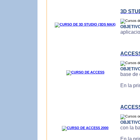
3D STU
OBJETIV
aplicaci
ACCES
OBJETIV
base de 
En la pr
ACCESS
OBJETIV
con la b
En la pr