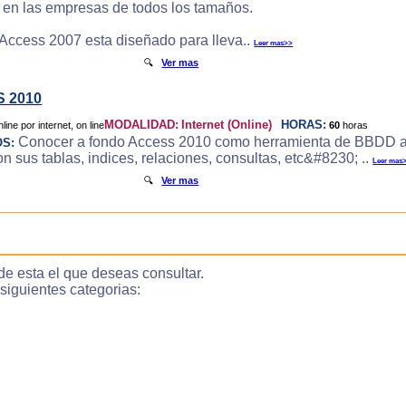
e en las empresas de todos los tamaños.
 Access 2007 esta diseñado para lleva..
Leer mas>>
🔍
Ver mas
 2010
MODALIDAD:
Internet (Online)
HORAS:
60
horas
Conocer a fondo Access 2010 como herramienta de BBDD a
OS:
 sus tablas, indices, relaciones, consultas, etc&#8230; ..
Leer mas
🔍
Ver mas
de esta el que deseas consultar.
guientes categorias: