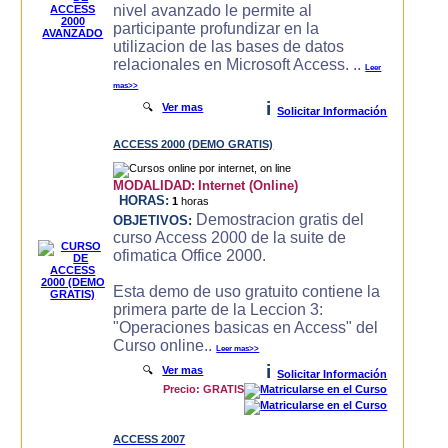
nivel avanzado le permite al
participante profundizar en la
utilizacion de las bases de datos
relacionales en Microsoft Access. ..
Leer
mas>>
i
🔍
Ver mas
Solicitar Información
ACCESS 2000 (DEMO GRATIS)
MODALIDAD:
Internet (Online)
HORAS:
1
horas
Demostracion gratis del
OBJETIVOS:
curso Access 2000 de la suite de
ofimatica Office 2000.
Esta demo de uso gratuito contiene la
primera parte de la Leccion 3:
"Operaciones basicas en Access" del
Curso online..
Leer mas>>
i
🔍
Ver mas
Solicitar Información
Precio: GRATIS
ACCESS 2007