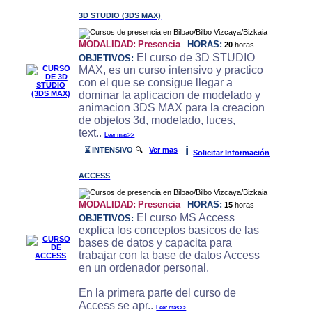
3D STUDIO (3DS MAX)
MODALIDAD:
Presencia
HORAS:
20
horas
El curso de 3D STUDIO
OBJETIVOS:
MAX, es un curso intensivo y practico
con el que se consigue llegar a
dominar la aplicacion de modelado y
animacion 3DS MAX para la creacion
de objetos 3d, modelado, luces,
text..
Leer mas>>
i
⌛ INTENSIVO
🔍
Ver mas
Solicitar Información
ACCESS
MODALIDAD:
Presencia
HORAS:
15
horas
El curso MS Access
OBJETIVOS:
explica los conceptos basicos de las
bases de datos y capacita para
trabajar con la base de datos Access
en un ordenador personal.
En la primera parte del curso de
Access se apr..
Leer mas>>