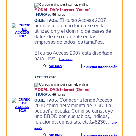
MODALIDAD:
Internet (Online)
HORAS:
56
horas
El curso Access 2007
OBJETIVOS:
permite al alumno formarse en la
utilizacion y el dominio de bases de
datos de uso corriente en las
empresas de todos los tamaños.
El curso Access 2007 esta diseñado
para lleva..
Leer mas>>
i
🔍
Ver mas
Solicitar Información
ACCESS 2010
MODALIDAD:
Internet (Online)
HORAS:
60
horas
Conocer a fondo Access
OBJETIVOS:
2010 como herramienta de BBDD a
pequeña escala. Como se construye
una BBDD con sus tablas, indices,
relaciones, consultas, etc&#8230; ..
Leer
mas>>
i
🔍
Ver mas
Solicitar Información