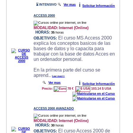
i
⌛ INTENSIVO
🔍
Ver mas
Solicitar Información
ACCESS 2000
MODALIDAD:
Internet (Online)
HORAS:
35
horas
El curso MS Access 2000
OBJETIVOS:
explica los conceptos basicos de las
bases de datos y lo capacita para
trabajar con la base de datos Acces en
un ordenador personal.
En la primera parte del curso se
aprend..
Leer mas>>
i
🔍
Ver mas
Solicitar Información
Precio:
78 €
103.14 $ USA
ACCESS 2000 AVANZADO
MODALIDAD:
Internet (Online)
HORAS:
30
horas
El curso Access 2000 de
OBJETIVOS: