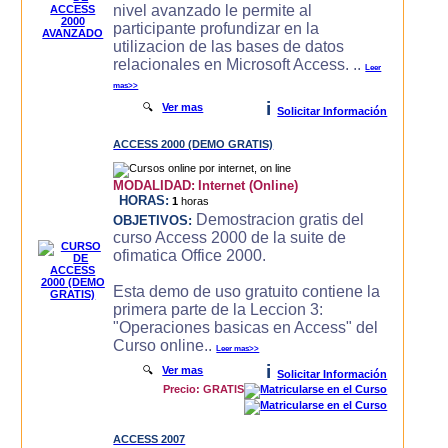
nivel avanzado le permite al
participante profundizar en la
utilizacion de las bases de datos
relacionales en Microsoft Access. ..
Leer
mas>>
i
🔍
Ver mas
Solicitar Información
ACCESS 2000 (DEMO GRATIS)
MODALIDAD:
Internet (Online)
HORAS:
1
horas
Demostracion gratis del
OBJETIVOS:
curso Access 2000 de la suite de
ofimatica Office 2000.
Esta demo de uso gratuito contiene la
primera parte de la Leccion 3:
"Operaciones basicas en Access" del
Curso online..
Leer mas>>
i
🔍
Ver mas
Solicitar Información
Precio: GRATIS
ACCESS 2007