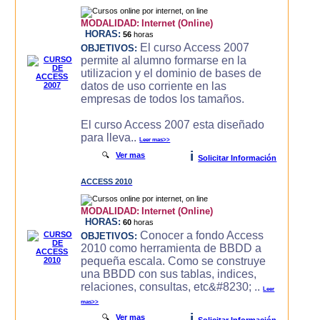
MODALIDAD:
Internet (Online)
HORAS:
56
horas
El curso Access 2007
OBJETIVOS:
permite al alumno formarse en la
utilizacion y el dominio de bases de
datos de uso corriente en las
empresas de todos los tamaños.
El curso Access 2007 esta diseñado
para lleva..
Leer mas>>
i
🔍
Ver mas
Solicitar Información
ACCESS 2010
MODALIDAD:
Internet (Online)
HORAS:
60
horas
Conocer a fondo Access
OBJETIVOS:
2010 como herramienta de BBDD a
pequeña escala. Como se construye
una BBDD con sus tablas, indices,
relaciones, consultas, etc&#8230; ..
Leer
mas>>
i
🔍
Ver mas
Solicitar Información