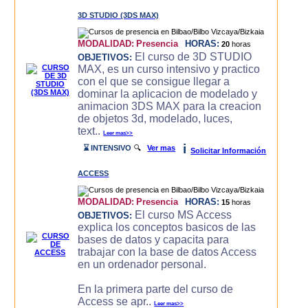
3D STUDIO (3DS MAX)
MODALIDAD:
Presencia
HORAS:
20
horas
El curso de 3D STUDIO
OBJETIVOS:
MAX, es un curso intensivo y practico
con el que se consigue llegar a
dominar la aplicacion de modelado y
animacion 3DS MAX para la creacion
de objetos 3d, modelado, luces,
text..
Leer mas>>
i
⌛ INTENSIVO
🔍
Ver mas
Solicitar Información
ACCESS
MODALIDAD:
Presencia
HORAS:
15
horas
El curso MS Access
OBJETIVOS:
explica los conceptos basicos de las
bases de datos y capacita para
trabajar con la base de datos Access
en un ordenador personal.
En la primera parte del curso de
Access se apr..
Leer mas>>