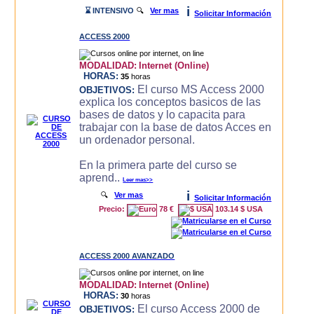
i
⌛ INTENSIVO
🔍
Ver mas
Solicitar Información
ACCESS 2000
MODALIDAD:
Internet (Online)
HORAS:
35
horas
El curso MS Access 2000
OBJETIVOS:
explica los conceptos basicos de las
bases de datos y lo capacita para
trabajar con la base de datos Acces en
un ordenador personal.
En la primera parte del curso se
aprend..
Leer mas>>
i
🔍
Ver mas
Solicitar Información
Precio:
78 €
103.14 $ USA
ACCESS 2000 AVANZADO
MODALIDAD:
Internet (Online)
HORAS:
30
horas
El curso Access 2000 de
OBJETIVOS: