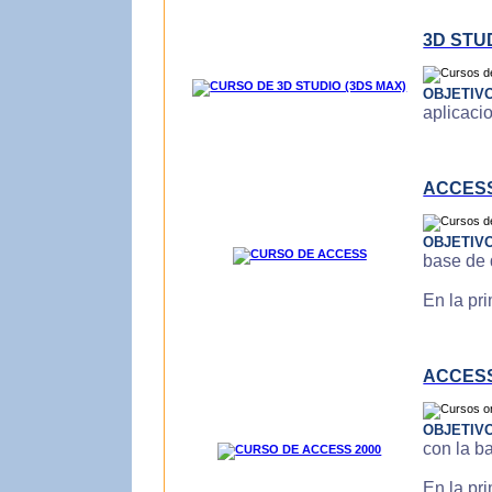
3D STU
OBJETIV
aplicaci
ACCES
OBJETIV
base de 
En la pr
ACCESS
OBJETIV
con la b
En la pr