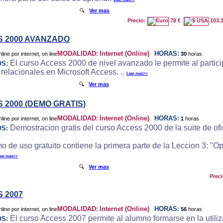
🔍
Ver mas
Precio:
78 €
103.
 2000 AVANZADO
MODALIDAD:
Internet (Online)
HORAS:
30
horas
El curso Access 2000 de nivel avanzado le permite al particip
OS:
 relacionales en Microsoft Access. ..
Leer mas>>
🔍
Ver mas
 2000 (DEMO GRATIS)
MODALIDAD:
Internet (Online)
HORAS:
1
horas
Demostracion gratis del curso Access 2000 de la suite de ofi
OS:
o de uso gratuito contiene la primera parte de la Leccion 3: "
eer mas>>
🔍
Ver mas
Prec
 2007
MODALIDAD:
Internet (Online)
HORAS:
56
horas
El curso Access 2007 permite al alumno formarse en la utili
OS: