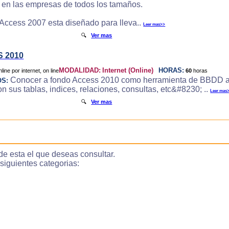
e en las empresas de todos los tamaños.
 Access 2007 esta diseñado para lleva..
Leer mas>>
🔍
Ver mas
 2010
MODALIDAD:
Internet (Online)
HORAS:
60
horas
Conocer a fondo Access 2010 como herramienta de BBDD a
OS:
 sus tablas, indices, relaciones, consultas, etc&#8230; ..
Leer mas
🔍
Ver mas
de esta el que deseas consultar.
guientes categorias: