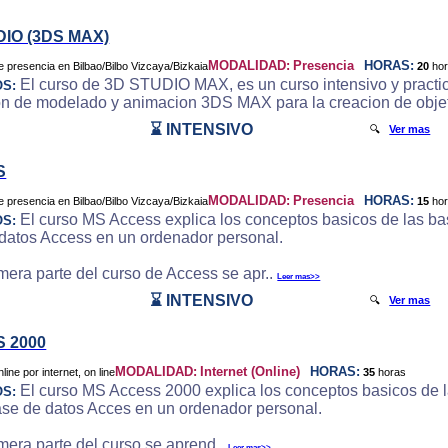
DIO (3DS MAX)
MODALIDAD:
Presencia
HORAS:
20
ho
El curso de 3D STUDIO MAX, es un curso intensivo y practic
OS:
on de modelado y animacion 3DS MAX para la creacion de objeto
⌛ INTENSIVO
🔍
Ver mas
S
MODALIDAD:
Presencia
HORAS:
15
ho
El curso MS Access explica los conceptos basicos de las bas
OS:
datos Access en un ordenador personal.
imera parte del curso de Access se apr..
Leer mas>>
⌛ INTENSIVO
🔍
Ver mas
 2000
MODALIDAD:
Internet (Online)
HORAS:
35
horas
El curso MS Access 2000 explica los conceptos basicos de la
OS:
ase de datos Acces en un ordenador personal.
imera parte del curso se aprend..
Leer mas>>