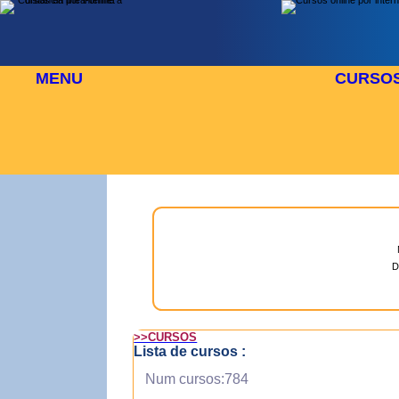
MENU
CURSO
 AGOSTO
⬜
🎓 TUS CURSOS
D
>>CURSOS
Lista de cursos :
Num cursos:784