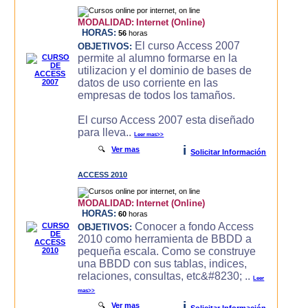
MODALIDAD:
Internet (Online)
HORAS:
56
horas
El curso Access 2007
OBJETIVOS:
permite al alumno formarse en la
utilizacion y el dominio de bases de
datos de uso corriente en las
empresas de todos los tamaños.
El curso Access 2007 esta diseñado
para lleva..
Leer mas>>
i
🔍
Ver mas
Solicitar Información
ACCESS 2010
MODALIDAD:
Internet (Online)
HORAS:
60
horas
Conocer a fondo Access
OBJETIVOS:
2010 como herramienta de BBDD a
pequeña escala. Como se construye
una BBDD con sus tablas, indices,
relaciones, consultas, etc&#8230; ..
Leer
mas>>
i
🔍
Ver mas
Solicitar Información