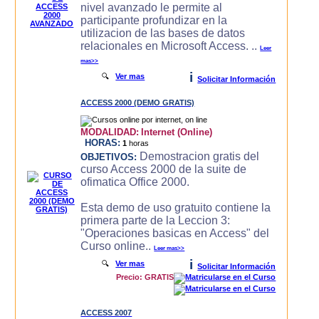
nivel avanzado le permite al
participante profundizar en la
utilizacion de las bases de datos
relacionales en Microsoft Access. ..
Leer
mas>>
i
🔍
Ver mas
Solicitar Información
ACCESS 2000 (DEMO GRATIS)
MODALIDAD:
Internet (Online)
HORAS:
1
horas
Demostracion gratis del
OBJETIVOS:
curso Access 2000 de la suite de
ofimatica Office 2000.
Esta demo de uso gratuito contiene la
primera parte de la Leccion 3:
"Operaciones basicas en Access" del
Curso online..
Leer mas>>
i
🔍
Ver mas
Solicitar Información
Precio: GRATIS
ACCESS 2007