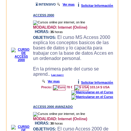
i
⌛ INTENSIVO
🔍
Ver mas
Solicitar Información
ACCESS 2000
MODALIDAD:
Internet (Online)
HORAS:
35
horas
El curso MS Access 2000
OBJETIVOS:
explica los conceptos basicos de las
bases de datos y lo capacita para
trabajar con la base de datos Acces en
un ordenador personal.
En la primera parte del curso se
aprend..
Leer mas>>
i
🔍
Ver mas
Solicitar Información
Precio:
78 €
103.14 $ USA
ACCESS 2000 AVANZADO
MODALIDAD:
Internet (Online)
HORAS:
30
horas
El curso Access 2000 de
OBJETIVOS: