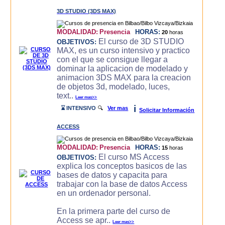
3D STUDIO (3DS MAX)
MODALIDAD:
Presencia
HORAS:
20
horas
El curso de 3D STUDIO
OBJETIVOS:
MAX, es un curso intensivo y practico
con el que se consigue llegar a
dominar la aplicacion de modelado y
animacion 3DS MAX para la creacion
de objetos 3d, modelado, luces,
text..
Leer mas>>
i
⌛ INTENSIVO
🔍
Ver mas
Solicitar Información
ACCESS
MODALIDAD:
Presencia
HORAS:
15
horas
El curso MS Access
OBJETIVOS:
explica los conceptos basicos de las
bases de datos y capacita para
trabajar con la base de datos Access
en un ordenador personal.
En la primera parte del curso de
Access se apr..
Leer mas>>