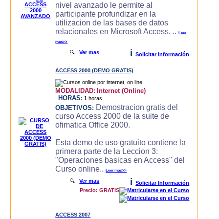
nivel avanzado le permite al
participante profundizar en la
utilizacion de las bases de datos
relacionales en Microsoft Access. ..
Leer
mas>>
i
🔍
Ver mas
Solicitar Información
ACCESS 2000 (DEMO GRATIS)
MODALIDAD:
Internet (Online)
HORAS:
1
horas
Demostracion gratis del
OBJETIVOS:
curso Access 2000 de la suite de
ofimatica Office 2000.
Esta demo de uso gratuito contiene la
primera parte de la Leccion 3:
"Operaciones basicas en Access" del
Curso online..
Leer mas>>
i
🔍
Ver mas
Solicitar Información
Precio: GRATIS
ACCESS 2007