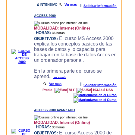
i
⌛ INTENSIVO
🔍
Ver mas
Solicitar Información
ACCESS 2000
MODALIDAD:
Internet (Online)
HORAS:
35
horas
El curso MS Access 2000
OBJETIVOS:
explica los conceptos basicos de las
bases de datos y lo capacita para
trabajar con la base de datos Acces en
un ordenador personal.
En la primera parte del curso se
aprend..
Leer mas>>
i
🔍
Ver mas
Solicitar Información
Precio:
78 €
103.14 $ USA
ACCESS 2000 AVANZADO
MODALIDAD:
Internet (Online)
HORAS:
30
horas
El curso Access 2000 de
OBJETIVOS: