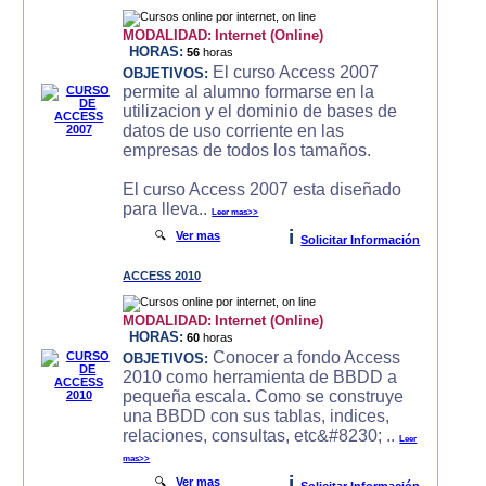
MODALIDAD:
Internet (Online)
HORAS:
56
horas
El curso Access 2007
OBJETIVOS:
permite al alumno formarse en la
utilizacion y el dominio de bases de
datos de uso corriente en las
empresas de todos los tamaños.
El curso Access 2007 esta diseñado
para lleva..
Leer mas>>
i
🔍
Ver mas
Solicitar Información
ACCESS 2010
MODALIDAD:
Internet (Online)
HORAS:
60
horas
Conocer a fondo Access
OBJETIVOS:
2010 como herramienta de BBDD a
pequeña escala. Como se construye
una BBDD con sus tablas, indices,
relaciones, consultas, etc&#8230; ..
Leer
mas>>
i
🔍
Ver mas
Solicitar Información