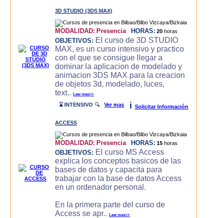
3D STUDIO (3DS MAX)
MODALIDAD:
Presencia
HORAS:
20
horas
El curso de 3D STUDIO
OBJETIVOS:
MAX, es un curso intensivo y practico
con el que se consigue llegar a
dominar la aplicacion de modelado y
animacion 3DS MAX para la creacion
de objetos 3d, modelado, luces,
text..
Leer mas>>
i
⌛ INTENSIVO
🔍
Ver mas
Solicitar Información
ACCESS
MODALIDAD:
Presencia
HORAS:
15
horas
El curso MS Access
OBJETIVOS:
explica los conceptos basicos de las
bases de datos y capacita para
trabajar con la base de datos Access
en un ordenador personal.
En la primera parte del curso de
Access se apr..
Leer mas>>