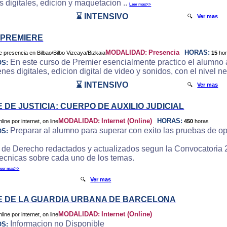
 digitales, edicion y maquetacion ..
Leer mas>>
⌛ INTENSIVO
🔍
Ver mas
 PREMIERE
MODALIDAD:
Presencia
HORAS:
15
ho
En este curso de Premier esencialmente practico el alumno a
OS:
es digitales, edicion digital de video y sonidos, con el nivel ne
⌛ INTENSIVO
🔍
Ver mas
 DE JUSTICIA: CUERPO DE AUXILIO JUDICIAL
MODALIDAD:
Internet (Online)
HORAS:
450
horas
Preparar al alumno para superar con exito las pruebas de op
OS:
 de Derecho redactados y actualizados segun la Convocatoria 
tecnicas sobre cada uno de los temas.
eer mas>>
🔍
Ver mas
 DE LA GUARDIA URBANA DE BARCELONA
MODALIDAD:
Internet (Online)
Informacion no Disponible
OS: