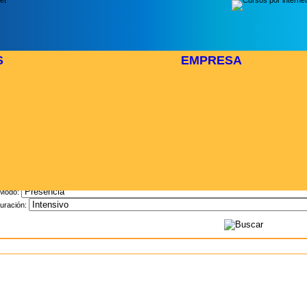
S
EMPRESA
Inicio
> Cursos
Buscar Curso
Area:
Modo:
uración: