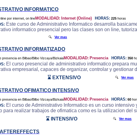
STRATIVO INFORMATICO
MODALIDAD:
Internet (Online)
HORAS:
225
horas
Este curso de Administrativo Informatico desarrolla basicam
OS:
ativo informatico presencial pero las clases son on line, tutori
🔍
Ver mas
STRATIVO INFORMATIZADO
MODALIDAD:
Presencia
HORAS:
350
h
El curso presencial de administrativo informatico prepara m
OS:
rativa empresarial, capaces de organizar, controlar y gestionar 
⌛ EXTENSIVO
🔍
Ver mas
STRATIVO OFIMATICO INTENSIVO
MODALIDAD:
Presencia
HORAS:
60
ho
El curso de Administrativo Informatico es un curso intensivo y
OS:
o para realizar trabajos de ofimatica como es la utilizacion del
⌛ INTENSIVO
🔍
Ver mas
 AFTEREFFECTS