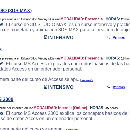
DIO (3DS MAX)
MODALIDAD:
Presencia
HORAS:
20
ho
El curso de 3D STUDIO MAX, es un curso intensivo y practic
OS:
on de modelado y animacion 3DS MAX para la creacion de objeto
⌛ INTENSIVO
🔍
Ver mas
S
MODALIDAD:
Presencia
HORAS:
15
ho
El curso MS Access explica los conceptos basicos de las bas
OS:
datos Access en un ordenador personal.
imera parte del curso de Access se apr..
Leer mas>>
⌛ INTENSIVO
🔍
Ver mas
 2000
MODALIDAD:
Internet (Online)
HORAS:
35
horas
El curso MS Access 2000 explica los conceptos basicos de la
OS:
ase de datos Acces en un ordenador personal.
imera parte del curso se aprend..
Leer mas>>