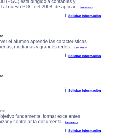
8 (PGC) esta dirigido a contables y
d al nuevo PGC del 2008, de aplicac..
Leer mas>>
i
Solicitar Información
ras
r el alumno aprende las caracteri­sticas
uenas, medianas y grandes redes ..
Leer mas>>
i
Solicitar Información
ras
i
Solicitar Información
oras
objetivo fundamental formar excelentes
izar y controlar la documenta..
Leer mas>>
i
Solicitar Información