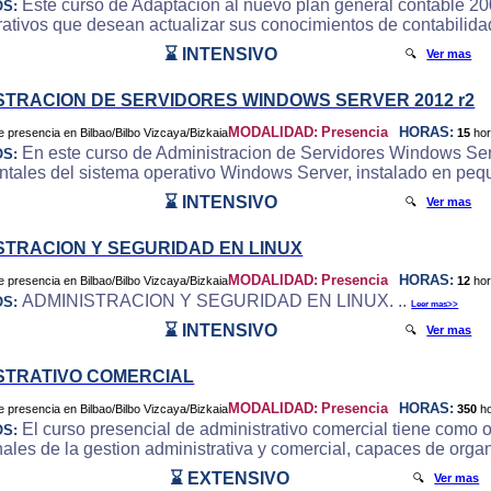
Este curso de Adaptacion al nuevo plan general contable 200
OS:
rativos que desean actualizar sus conocimientos de contabilida
⌛ INTENSIVO
🔍
Ver mas
STRACION DE SERVIDORES WINDOWS SERVER 2012 r2
MODALIDAD:
Presencia
HORAS:
15
ho
En este curso de Administracion de Servidores Windows Serve
OS:
tales del sistema operativo Windows Server, instalado en peq
⌛ INTENSIVO
🔍
Ver mas
STRACION Y SEGURIDAD EN LINUX
MODALIDAD:
Presencia
HORAS:
12
ho
ADMINISTRACION Y SEGURIDAD EN LINUX. ..
OS:
Leer mas>>
⌛ INTENSIVO
🔍
Ver mas
STRATIVO COMERCIAL
MODALIDAD:
Presencia
HORAS:
350
h
El curso presencial de administrativo comercial tiene como 
OS:
nales de la gestion administrativa y comercial, capaces de organ
⌛ EXTENSIVO
🔍
Ver mas