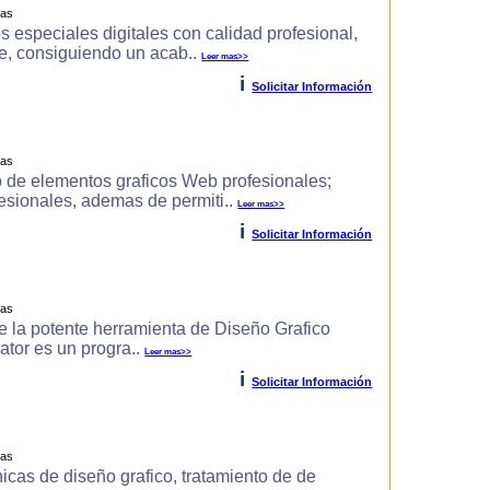
ras
s especiales digitales con calidad profesional,
e, consiguiendo un acab..
Leer mas>>
i
Solicitar Información
ras
 de elementos graficos Web profesionales;
fesionales, ademas de permiti..
Leer mas>>
i
Solicitar Información
ras
 de la potente herramienta de Diseño Grafico
rator es un progra..
Leer mas>>
i
Solicitar Información
ras
icas de diseño grafico, tratamiento de de