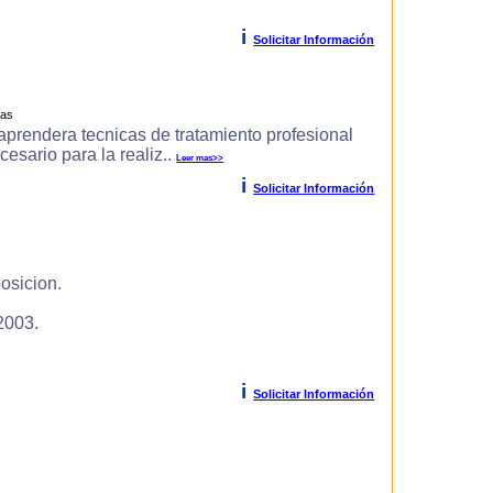
i
Solicitar Información
ras
prendera tecnicas de tratamiento profesional
cesario para la realiz..
Leer mas>>
i
Solicitar Información
osicion.
2003.
i
Solicitar Información