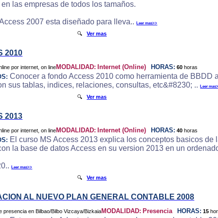
e en las empresas de todos los tamaños.
 Access 2007 esta diseñado para lleva..
Leer mas>>
🔍
Ver mas
 2010
MODALIDAD:
Internet (Online)
HORAS:
60
horas
Conocer a fondo Access 2010 como herramienta de BBDD a
OS:
 sus tablas, indices, relaciones, consultas, etc&#8230; ..
Leer mas
🔍
Ver mas
 2013
MODALIDAD:
Internet (Online)
HORAS:
40
horas
El curso MS Access 2013 explica los conceptos basicos de l
OS:
 con la base de datos Access en su version 2013 en un ordenado
0..
Leer mas>>
🔍
Ver mas
CION AL NUEVO PLAN GENERAL CONTABLE 2008
MODALIDAD:
Presencia
HORAS:
15
ho