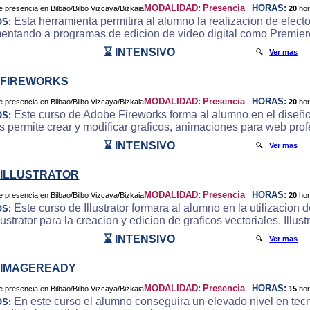
MODALIDAD:
Presencia
HORAS:
20
ho
Esta herramienta permitira al alumno la realizacion de efecto
OS:
ntando a programas de edicion de video digital como Premier
⌛ INTENSIVO
🔍
Ver mas
 FIREWORKS
MODALIDAD:
Presencia
HORAS:
20
ho
Este curso de Adobe Fireworks forma al alumno en el diseño
OS:
s permite crear y modificar graficos, animaciones para web pro
⌛ INTENSIVO
🔍
Ver mas
ILLUSTRATOR
MODALIDAD:
Presencia
HORAS:
20
ho
Este curso de Illustrator formara al alumno en la utilizacion
OS:
ustrator para la creacion y edicion de graficos vectoriales. Illust
⌛ INTENSIVO
🔍
Ver mas
 IMAGEREADY
MODALIDAD:
Presencia
HORAS:
15
ho
En este curso el alumno conseguira un elevado nivel en tecn
OS: