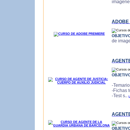
imagenes
ADOBE
OBJETIV
de imagen
AGENTE
OBJETIV
-Temario
-Fichas 
-Test s..
L
AGENTE
OBJETIV