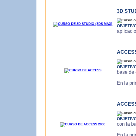
3D STU
OBJETIV
aplicaci
ACCES
OBJETIV
base de 
En la pr
ACCESS
OBJETIV
con la b
En la pr