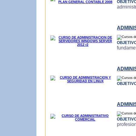
OBJETIV
administ
ADMINI
OBJETIV
fundamen
ADMINI
OBJETIV
ADMINI
OBJETIV
profesio