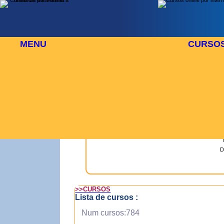
MENU
CURSO
 DE AGOSTO
⬜
🎓 TUS CURSOS
D
>>CURSOS
Lista de cursos :
Num cursos:784