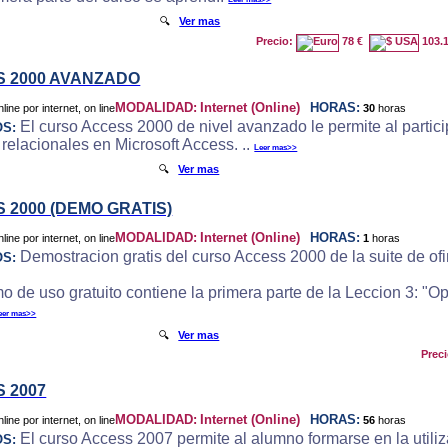
🔍
Ver mas
Precio:
78 €
103.
 2000 AVANZADO
MODALIDAD:
Internet (Online)
HORAS:
30
horas
El curso Access 2000 de nivel avanzado le permite al particip
OS:
 relacionales en Microsoft Access. ..
Leer mas>>
🔍
Ver mas
 2000 (DEMO GRATIS)
MODALIDAD:
Internet (Online)
HORAS:
1
horas
Demostracion gratis del curso Access 2000 de la suite de ofi
OS:
o de uso gratuito contiene la primera parte de la Leccion 3: "
eer mas>>
🔍
Ver mas
Prec
 2007
MODALIDAD:
Internet (Online)
HORAS:
56
horas
El curso Access 2007 permite al alumno formarse en la utili
OS: