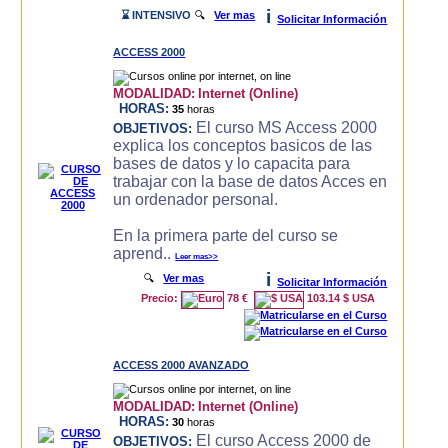
i
⌛ INTENSIVO
🔍
Ver mas
Solicitar Información
ACCESS 2000
MODALIDAD:
Internet (Online)
HORAS:
35
horas
El curso MS Access 2000
OBJETIVOS:
explica los conceptos basicos de las
bases de datos y lo capacita para
trabajar con la base de datos Acces en
un ordenador personal.
En la primera parte del curso se
aprend..
Leer mas>>
i
🔍
Ver mas
Solicitar Información
Precio:
78 €
103.14 $ USA
ACCESS 2000 AVANZADO
MODALIDAD:
Internet (Online)
HORAS:
30
horas
El curso Access 2000 de
OBJETIVOS: