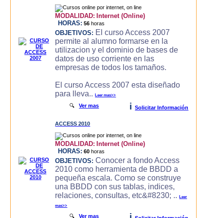
MODALIDAD:
Internet (Online)
HORAS:
56
horas
El curso Access 2007
OBJETIVOS:
permite al alumno formarse en la
utilizacion y el dominio de bases de
datos de uso corriente en las
empresas de todos los tamaños.
El curso Access 2007 esta diseñado
para lleva..
Leer mas>>
i
🔍
Ver mas
Solicitar Información
ACCESS 2010
MODALIDAD:
Internet (Online)
HORAS:
60
horas
Conocer a fondo Access
OBJETIVOS:
2010 como herramienta de BBDD a
pequeña escala. Como se construye
una BBDD con sus tablas, indices,
relaciones, consultas, etc&#8230; ..
Leer
mas>>
i
🔍
Ver mas
Solicitar Información