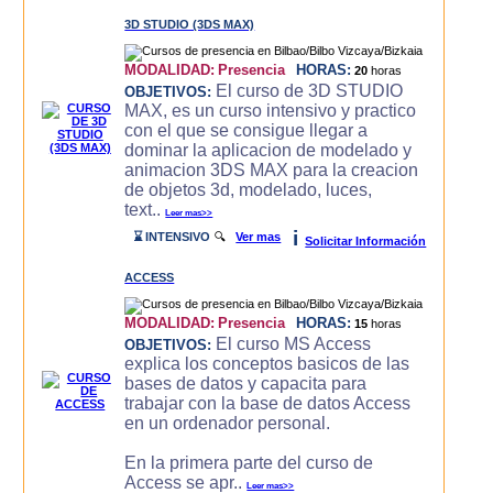
3D STUDIO (3DS MAX)
MODALIDAD:
Presencia
HORAS:
20
horas
El curso de 3D STUDIO
OBJETIVOS:
MAX, es un curso intensivo y practico
con el que se consigue llegar a
dominar la aplicacion de modelado y
animacion 3DS MAX para la creacion
de objetos 3d, modelado, luces,
text..
Leer mas>>
i
⌛ INTENSIVO
🔍
Ver mas
Solicitar Información
ACCESS
MODALIDAD:
Presencia
HORAS:
15
horas
El curso MS Access
OBJETIVOS:
explica los conceptos basicos de las
bases de datos y capacita para
trabajar con la base de datos Access
en un ordenador personal.
En la primera parte del curso de
Access se apr..
Leer mas>>