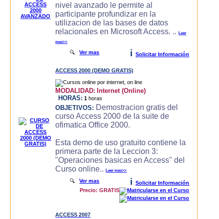
nivel avanzado le permite al
participante profundizar en la
utilizacion de las bases de datos
relacionales en Microsoft Access. ..
Leer
mas>>
i
🔍
Ver mas
Solicitar Información
ACCESS 2000 (DEMO GRATIS)
MODALIDAD:
Internet (Online)
HORAS:
1
horas
Demostracion gratis del
OBJETIVOS:
curso Access 2000 de la suite de
ofimatica Office 2000.
Esta demo de uso gratuito contiene la
primera parte de la Leccion 3:
"Operaciones basicas en Access" del
Curso online..
Leer mas>>
i
🔍
Ver mas
Solicitar Información
Precio: GRATIS
ACCESS 2007