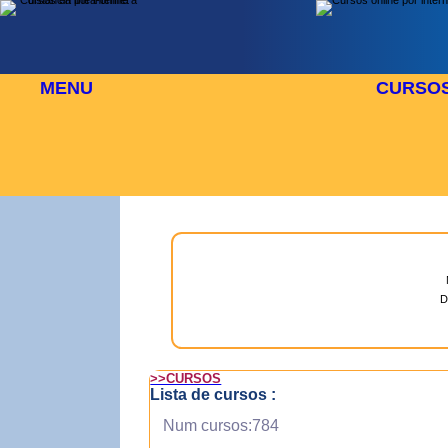
MENU
CURSO
 AGOSTO
⬜
🎓 TUS CURSOS
D
>>CURSOS
Lista de cursos :
Num cursos:784