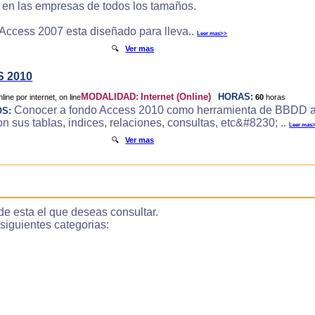
e en las empresas de todos los tamaños.
 Access 2007 esta diseñado para lleva..
Leer mas>>
🔍
Ver mas
 2010
MODALIDAD:
Internet (Online)
HORAS:
60
horas
Conocer a fondo Access 2010 como herramienta de BBDD a
OS:
 sus tablas, indices, relaciones, consultas, etc&#8230; ..
Leer mas
🔍
Ver mas
de esta el que deseas consultar.
guientes categorias: