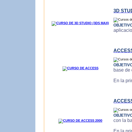
3D STU
OBJETIV
aplicaci
ACCES
OBJETIV
base de 
En la pr
ACCESS
OBJETIV
con la b
En la pr