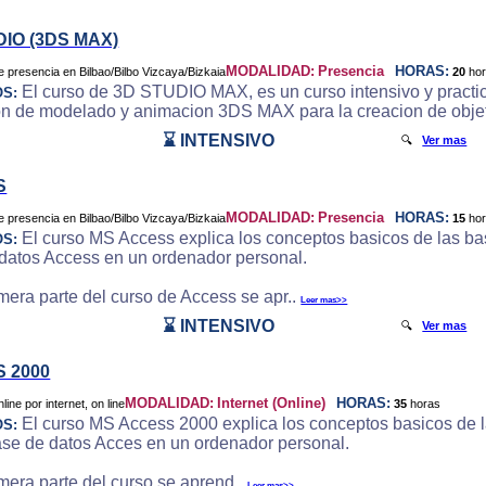
DIO (3DS MAX)
MODALIDAD:
Presencia
HORAS:
20
ho
El curso de 3D STUDIO MAX, es un curso intensivo y practic
OS:
on de modelado y animacion 3DS MAX para la creacion de objeto
⌛ INTENSIVO
🔍
Ver mas
S
MODALIDAD:
Presencia
HORAS:
15
ho
El curso MS Access explica los conceptos basicos de las bas
OS:
datos Access en un ordenador personal.
imera parte del curso de Access se apr..
Leer mas>>
⌛ INTENSIVO
🔍
Ver mas
 2000
MODALIDAD:
Internet (Online)
HORAS:
35
horas
El curso MS Access 2000 explica los conceptos basicos de la
OS:
ase de datos Acces en un ordenador personal.
imera parte del curso se aprend..
Leer mas>>