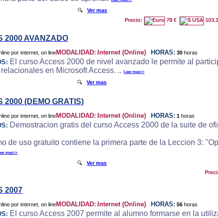
🔍
Ver mas
Precio:
78 €
103.
 2000 AVANZADO
MODALIDAD:
Internet (Online)
HORAS:
30
horas
El curso Access 2000 de nivel avanzado le permite al particip
OS:
 relacionales en Microsoft Access. ..
Leer mas>>
🔍
Ver mas
 2000 (DEMO GRATIS)
MODALIDAD:
Internet (Online)
HORAS:
1
horas
Demostracion gratis del curso Access 2000 de la suite de ofi
OS:
o de uso gratuito contiene la primera parte de la Leccion 3: "
eer mas>>
🔍
Ver mas
Prec
 2007
MODALIDAD:
Internet (Online)
HORAS:
56
horas
El curso Access 2007 permite al alumno formarse en la utili
OS: