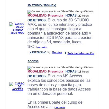
3D STUDIO (3DS MAX)
MODALIDAD:
Presencia
HORAS:
20
horas
El curso de 3D STUDIO
OBJETIVOS:
MAX, es un curso intensivo y practico
con el que se consigue llegar a
dominar la aplicacion de modelado y
animacion 3DS MAX para la creacion
de objetos 3d, modelado, luces,
text..
Leer mas>>
i
⌛ INTENSIVO
🔍
Ver mas
Solicitar Información
ACCESS
MODALIDAD:
Presencia
HORAS:
15
horas
El curso MS Access
OBJETIVOS:
explica los conceptos basicos de las
bases de datos y capacita para
trabajar con la base de datos Access
en un ordenador personal.
En la primera parte del curso de
Access se apr..
Leer mas>>