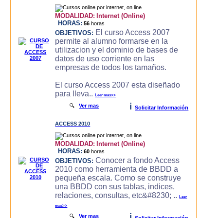
MODALIDAD:
Internet (Online)
HORAS:
56
horas
El curso Access 2007
OBJETIVOS:
permite al alumno formarse en la
utilizacion y el dominio de bases de
datos de uso corriente en las
empresas de todos los tamaños.
El curso Access 2007 esta diseñado
para lleva..
Leer mas>>
i
🔍
Ver mas
Solicitar Información
ACCESS 2010
MODALIDAD:
Internet (Online)
HORAS:
60
horas
Conocer a fondo Access
OBJETIVOS:
2010 como herramienta de BBDD a
pequeña escala. Como se construye
una BBDD con sus tablas, indices,
relaciones, consultas, etc&#8230; ..
Leer
mas>>
i
🔍
Ver mas
Solicitar Información