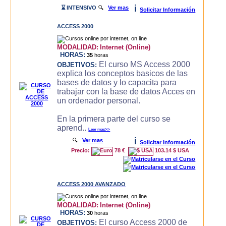
i
⌛ INTENSIVO
🔍
Ver mas
Solicitar Información
ACCESS 2000
MODALIDAD:
Internet (Online)
HORAS:
35
horas
El curso MS Access 2000
OBJETIVOS:
explica los conceptos basicos de las
bases de datos y lo capacita para
trabajar con la base de datos Acces en
un ordenador personal.
En la primera parte del curso se
aprend..
Leer mas>>
i
🔍
Ver mas
Solicitar Información
Precio:
78 €
103.14 $ USA
ACCESS 2000 AVANZADO
MODALIDAD:
Internet (Online)
HORAS:
30
horas
El curso Access 2000 de
OBJETIVOS: