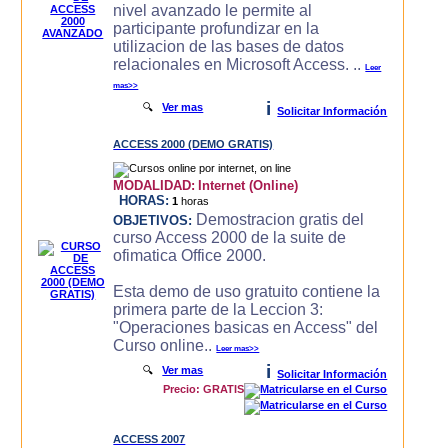
nivel avanzado le permite al
participante profundizar en la
utilizacion de las bases de datos
relacionales en Microsoft Access. ..
Leer
mas>>
i
🔍
Ver mas
Solicitar Información
ACCESS 2000 (DEMO GRATIS)
MODALIDAD:
Internet (Online)
HORAS:
1
horas
Demostracion gratis del
OBJETIVOS:
curso Access 2000 de la suite de
ofimatica Office 2000.
Esta demo de uso gratuito contiene la
primera parte de la Leccion 3:
"Operaciones basicas en Access" del
Curso online..
Leer mas>>
i
🔍
Ver mas
Solicitar Información
Precio: GRATIS
ACCESS 2007