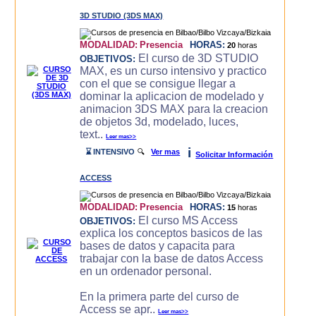
3D STUDIO (3DS MAX)
MODALIDAD:
Presencia
HORAS:
20
horas
El curso de 3D STUDIO
OBJETIVOS:
MAX, es un curso intensivo y practico
con el que se consigue llegar a
dominar la aplicacion de modelado y
animacion 3DS MAX para la creacion
de objetos 3d, modelado, luces,
text..
Leer mas>>
i
⌛ INTENSIVO
🔍
Ver mas
Solicitar Información
ACCESS
MODALIDAD:
Presencia
HORAS:
15
horas
El curso MS Access
OBJETIVOS:
explica los conceptos basicos de las
bases de datos y capacita para
trabajar con la base de datos Access
en un ordenador personal.
En la primera parte del curso de
Access se apr..
Leer mas>>