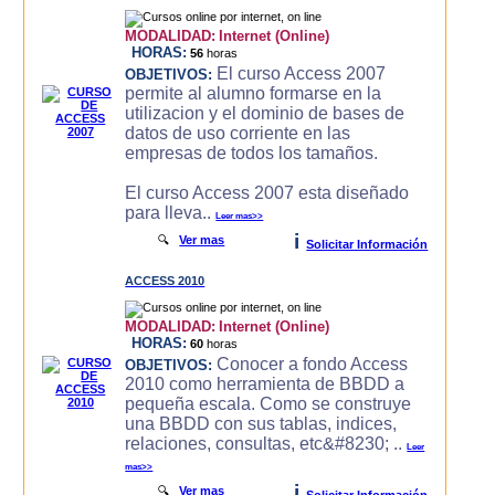
MODALIDAD:
Internet (Online)
HORAS:
56
horas
El curso Access 2007
OBJETIVOS:
permite al alumno formarse en la
utilizacion y el dominio de bases de
datos de uso corriente en las
empresas de todos los tamaños.
El curso Access 2007 esta diseñado
para lleva..
Leer mas>>
i
🔍
Ver mas
Solicitar Información
ACCESS 2010
MODALIDAD:
Internet (Online)
HORAS:
60
horas
Conocer a fondo Access
OBJETIVOS:
2010 como herramienta de BBDD a
pequeña escala. Como se construye
una BBDD con sus tablas, indices,
relaciones, consultas, etc&#8230; ..
Leer
mas>>
i
🔍
Ver mas
Solicitar Información