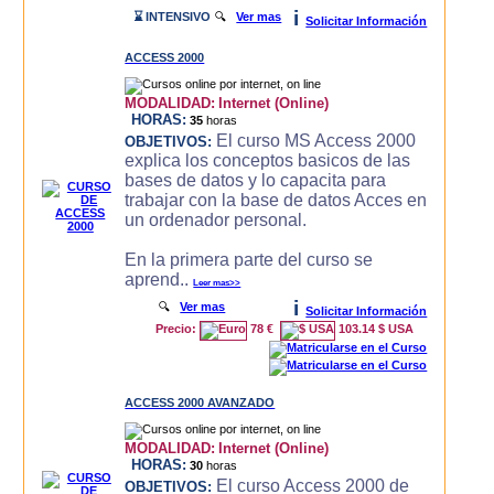
i
⌛ INTENSIVO
🔍
Ver mas
Solicitar Información
ACCESS 2000
MODALIDAD:
Internet (Online)
HORAS:
35
horas
El curso MS Access 2000
OBJETIVOS:
explica los conceptos basicos de las
bases de datos y lo capacita para
trabajar con la base de datos Acces en
un ordenador personal.
En la primera parte del curso se
aprend..
Leer mas>>
i
🔍
Ver mas
Solicitar Información
Precio:
78 €
103.14 $ USA
ACCESS 2000 AVANZADO
MODALIDAD:
Internet (Online)
HORAS:
30
horas
El curso Access 2000 de
OBJETIVOS: