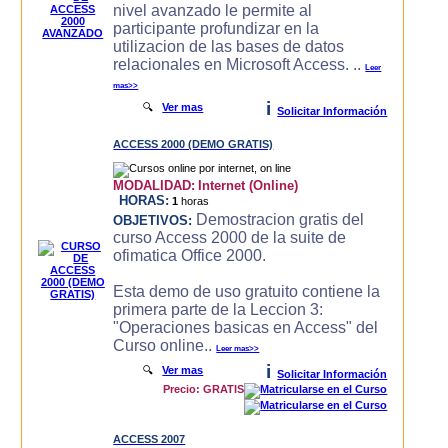
nivel avanzado le permite al
participante profundizar en la
utilizacion de las bases de datos
relacionales en Microsoft Access. ..
Leer
mas>>
i
🔍
Ver mas
Solicitar Información
ACCESS 2000 (DEMO GRATIS)
MODALIDAD:
Internet (Online)
HORAS:
1
horas
Demostracion gratis del
OBJETIVOS:
curso Access 2000 de la suite de
ofimatica Office 2000.
Esta demo de uso gratuito contiene la
primera parte de la Leccion 3:
"Operaciones basicas en Access" del
Curso online..
Leer mas>>
i
🔍
Ver mas
Solicitar Información
Precio: GRATIS
ACCESS 2007