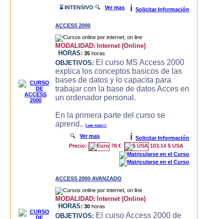
i
⌛ INTENSIVO
🔍
Ver mas
Solicitar Información
ACCESS 2000
MODALIDAD:
Internet (Online)
HORAS:
35
horas
El curso MS Access 2000
OBJETIVOS:
explica los conceptos basicos de las
bases de datos y lo capacita para
trabajar con la base de datos Acces en
un ordenador personal.
En la primera parte del curso se
aprend..
Leer mas>>
i
🔍
Ver mas
Solicitar Información
Precio:
78 €
103.14 $ USA
ACCESS 2000 AVANZADO
MODALIDAD:
Internet (Online)
HORAS:
30
horas
El curso Access 2000 de
OBJETIVOS: