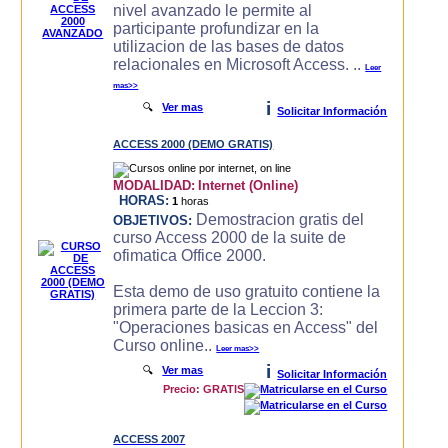
nivel avanzado le permite al
participante profundizar en la
utilizacion de las bases de datos
relacionales en Microsoft Access. ..
Leer
mas>>
i
🔍
Ver mas
Solicitar Información
ACCESS 2000 (DEMO GRATIS)
MODALIDAD:
Internet (Online)
HORAS:
1
horas
Demostracion gratis del
OBJETIVOS:
curso Access 2000 de la suite de
ofimatica Office 2000.
Esta demo de uso gratuito contiene la
primera parte de la Leccion 3:
"Operaciones basicas en Access" del
Curso online..
Leer mas>>
i
🔍
Ver mas
Solicitar Información
Precio: GRATIS
ACCESS 2007