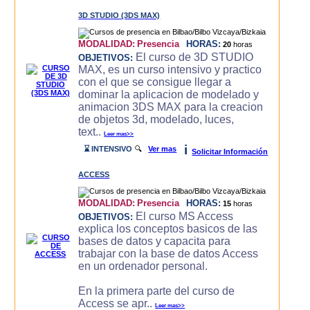
3D STUDIO (3DS MAX)
MODALIDAD:
Presencia
HORAS:
20
horas
El curso de 3D STUDIO
OBJETIVOS:
MAX, es un curso intensivo y practico
con el que se consigue llegar a
dominar la aplicacion de modelado y
animacion 3DS MAX para la creacion
de objetos 3d, modelado, luces,
text..
Leer mas>>
i
⌛ INTENSIVO
🔍
Ver mas
Solicitar Información
ACCESS
MODALIDAD:
Presencia
HORAS:
15
horas
El curso MS Access
OBJETIVOS:
explica los conceptos basicos de las
bases de datos y capacita para
trabajar con la base de datos Access
en un ordenador personal.
En la primera parte del curso de
Access se apr..
Leer mas>>