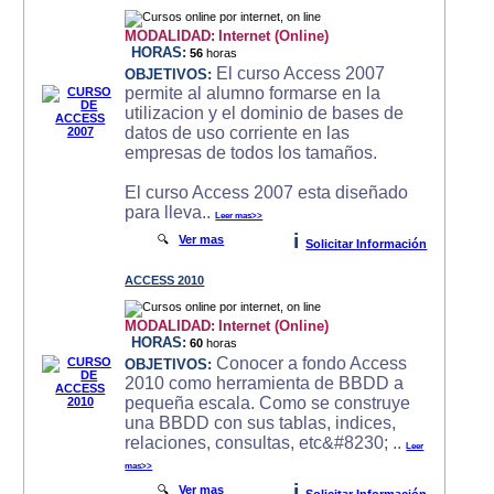
MODALIDAD:
Internet (Online)
HORAS:
56
horas
El curso Access 2007
OBJETIVOS:
permite al alumno formarse en la
utilizacion y el dominio de bases de
datos de uso corriente en las
empresas de todos los tamaños.
El curso Access 2007 esta diseñado
para lleva..
Leer mas>>
i
🔍
Ver mas
Solicitar Información
ACCESS 2010
MODALIDAD:
Internet (Online)
HORAS:
60
horas
Conocer a fondo Access
OBJETIVOS:
2010 como herramienta de BBDD a
pequeña escala. Como se construye
una BBDD con sus tablas, indices,
relaciones, consultas, etc&#8230; ..
Leer
mas>>
i
🔍
Ver mas
Solicitar Información