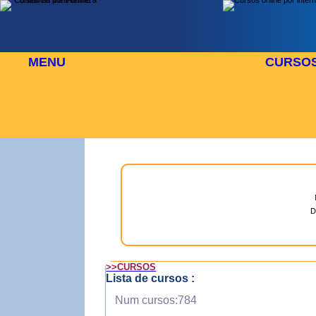
MENU
CURSO
 AGOSTO
⬜
🎓 TUS CURSOS
D
>>CURSOS
Lista de cursos :
Num cursos:784