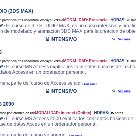
DIO (3DS MAX)
MODALIDAD:
Presencia
HORAS:
20
ho
El curso de 3D STUDIO MAX, es un curso intensivo y practic
OS:
on de modelado y animacion 3DS MAX para la creacion de objeto
⌛ INTENSIVO
🔍
Ver mas
S
MODALIDAD:
Presencia
HORAS:
15
ho
El curso MS Access explica los conceptos basicos de las bas
OS:
datos Access en un ordenador personal.
imera parte del curso de Access se apr..
Leer mas>>
⌛ INTENSIVO
🔍
Ver mas
 2000
MODALIDAD:
Internet (Online)
HORAS:
35
horas
El curso MS Access 2000 explica los conceptos basicos de la
OS:
ase de datos Acces en un ordenador personal.
imera parte del curso se aprend..
Leer mas>>