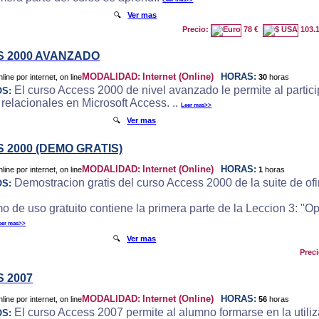
🔍
Ver mas
Precio:
78 €
103.
 2000 AVANZADO
MODALIDAD:
Internet (Online)
HORAS:
30
horas
El curso Access 2000 de nivel avanzado le permite al particip
OS:
 relacionales en Microsoft Access. ..
Leer mas>>
🔍
Ver mas
 2000 (DEMO GRATIS)
MODALIDAD:
Internet (Online)
HORAS:
1
horas
Demostracion gratis del curso Access 2000 de la suite de ofi
OS:
o de uso gratuito contiene la primera parte de la Leccion 3: "
eer mas>>
🔍
Ver mas
Prec
 2007
MODALIDAD:
Internet (Online)
HORAS:
56
horas
El curso Access 2007 permite al alumno formarse en la utili
OS: