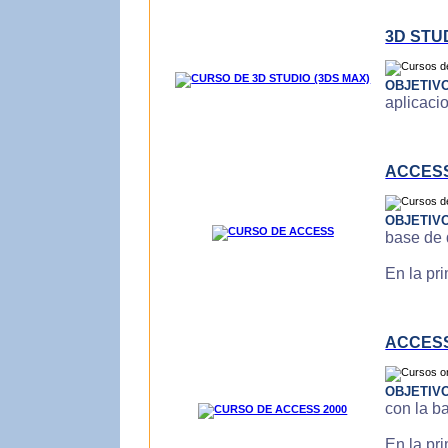
3D STU
OBJETIV
aplicaci
ACCES
OBJETIV
base de 
En la pr
ACCESS
OBJETIV
con la b
En la pr