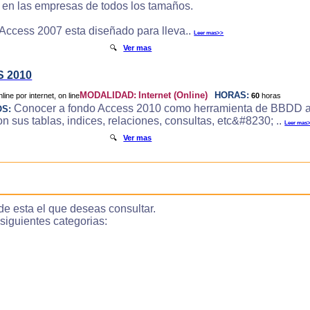
e en las empresas de todos los tamaños.
 Access 2007 esta diseñado para lleva..
Leer mas>>
🔍
Ver mas
 2010
MODALIDAD:
Internet (Online)
HORAS:
60
horas
Conocer a fondo Access 2010 como herramienta de BBDD a
OS:
 sus tablas, indices, relaciones, consultas, etc&#8230; ..
Leer mas
🔍
Ver mas
de esta el que deseas consultar.
guientes categorias: