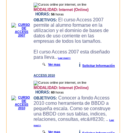
MODALIDAD:
Internet (Online)
HORAS:
56
horas
El curso Access 2007
OBJETIVOS:
permite al alumno formarse en la
utilizacion y el dominio de bases de
datos de uso corriente en las
empresas de todos los tamaños.
El curso Access 2007 esta diseñado
para lleva..
Leer mas>>
i
🔍
Ver mas
Solicitar Información
ACCESS 2010
MODALIDAD:
Internet (Online)
HORAS:
60
horas
Conocer a fondo Access
OBJETIVOS:
2010 como herramienta de BBDD a
pequeña escala. Como se construye
una BBDD con sus tablas, indices,
relaciones, consultas, etc&#8230; ..
Leer
mas>>
i
🔍
Ver mas
Solicitar Información