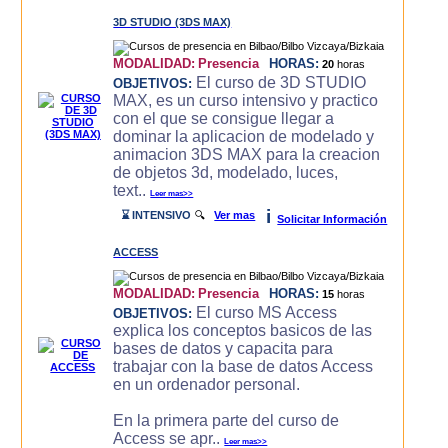
3D STUDIO (3DS MAX)
MODALIDAD:
Presencia
HORAS:
20
horas
El curso de 3D STUDIO
OBJETIVOS:
MAX, es un curso intensivo y practico
con el que se consigue llegar a
dominar la aplicacion de modelado y
animacion 3DS MAX para la creacion
de objetos 3d, modelado, luces,
text..
Leer mas>>
i
⌛ INTENSIVO
🔍
Ver mas
Solicitar Información
ACCESS
MODALIDAD:
Presencia
HORAS:
15
horas
El curso MS Access
OBJETIVOS:
explica los conceptos basicos de las
bases de datos y capacita para
trabajar con la base de datos Access
en un ordenador personal.
En la primera parte del curso de
Access se apr..
Leer mas>>