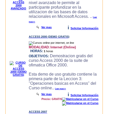
nivel avanzado le permite al
participante profundizar en la
utilizacion de las bases de datos
relacionales en Microsoft Access. ..
Leer
mas>>
i
🔍
Ver mas
Solicitar Información
ACCESS 2000 (DEMO GRATIS)
MODALIDAD:
Internet (Online)
HORAS:
1
horas
Demostracion gratis del
OBJETIVOS:
curso Access 2000 de la suite de
ofimatica Office 2000.
Esta demo de uso gratuito contiene la
primera parte de la Leccion 3:
"Operaciones basicas en Access" del
Curso online..
Leer mas>>
i
🔍
Ver mas
Solicitar Información
Precio: GRATIS
ACCESS 2007