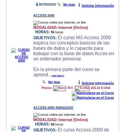
i
⌛ INTENSIVO
🔍
Ver mas
Solicitar Información
ACCESS 2000
MODALIDAD:
Internet (Online)
HORAS:
35
horas
El curso MS Access 2000
OBJETIVOS:
explica los conceptos basicos de las
bases de datos y lo capacita para
trabajar con la base de datos Acces en
un ordenador personal.
En la primera parte del curso se
aprend..
Leer mas>>
i
🔍
Ver mas
Solicitar Información
Precio:
78 €
103.14 $ USA
ACCESS 2000 AVANZADO
MODALIDAD:
Internet (Online)
HORAS:
30
horas
El curso Access 2000 de
OBJETIVOS: