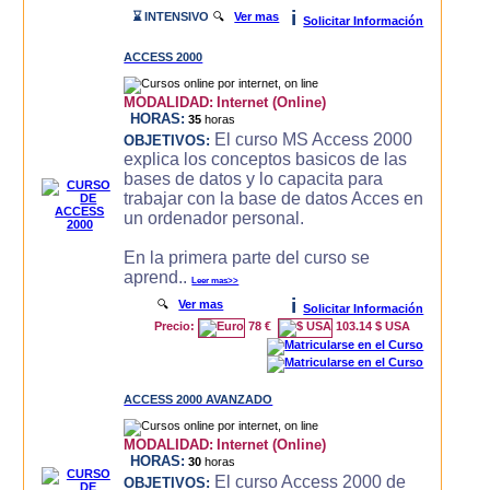
i
⌛ INTENSIVO
🔍
Ver mas
Solicitar Información
ACCESS 2000
MODALIDAD:
Internet (Online)
HORAS:
35
horas
El curso MS Access 2000
OBJETIVOS:
explica los conceptos basicos de las
bases de datos y lo capacita para
trabajar con la base de datos Acces en
un ordenador personal.
En la primera parte del curso se
aprend..
Leer mas>>
i
🔍
Ver mas
Solicitar Información
Precio:
78 €
103.14 $ USA
ACCESS 2000 AVANZADO
MODALIDAD:
Internet (Online)
HORAS:
30
horas
El curso Access 2000 de
OBJETIVOS: