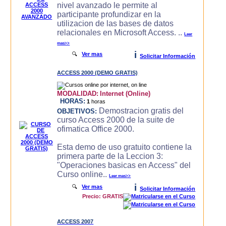
nivel avanzado le permite al
participante profundizar en la
utilizacion de las bases de datos
relacionales en Microsoft Access. ..
Leer
mas>>
i
🔍
Ver mas
Solicitar Información
ACCESS 2000 (DEMO GRATIS)
MODALIDAD:
Internet (Online)
HORAS:
1
horas
Demostracion gratis del
OBJETIVOS:
curso Access 2000 de la suite de
ofimatica Office 2000.
Esta demo de uso gratuito contiene la
primera parte de la Leccion 3:
"Operaciones basicas en Access" del
Curso online..
Leer mas>>
i
🔍
Ver mas
Solicitar Información
Precio: GRATIS
ACCESS 2007