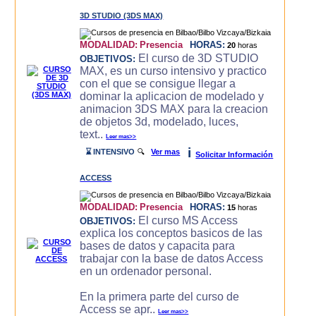
3D STUDIO (3DS MAX)
MODALIDAD:
Presencia
HORAS:
20
horas
El curso de 3D STUDIO
OBJETIVOS:
MAX, es un curso intensivo y practico
con el que se consigue llegar a
dominar la aplicacion de modelado y
animacion 3DS MAX para la creacion
de objetos 3d, modelado, luces,
text..
Leer mas>>
i
⌛ INTENSIVO
🔍
Ver mas
Solicitar Información
ACCESS
MODALIDAD:
Presencia
HORAS:
15
horas
El curso MS Access
OBJETIVOS:
explica los conceptos basicos de las
bases de datos y capacita para
trabajar con la base de datos Access
en un ordenador personal.
En la primera parte del curso de
Access se apr..
Leer mas>>