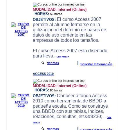
MODALIDAD:
Internet (Online)
HORAS:
56
horas
El curso Access 2007
OBJETIVOS:
permite al alumno formarse en la
utilizacion y el dominio de bases de
datos de uso corriente en las
empresas de todos los tamaños.
El curso Access 2007 esta diseñado
para lleva..
Leer mas>>
i
🔍
Ver mas
Solicitar Información
ACCESS 2010
MODALIDAD:
Internet (Online)
HORAS:
60
horas
Conocer a fondo Access
OBJETIVOS:
2010 como herramienta de BBDD a
pequeña escala. Como se construye
una BBDD con sus tablas, indices,
relaciones, consultas, etc&#8230; ..
Leer
mas>>
i
🔍
Ver mas
Solicitar Información