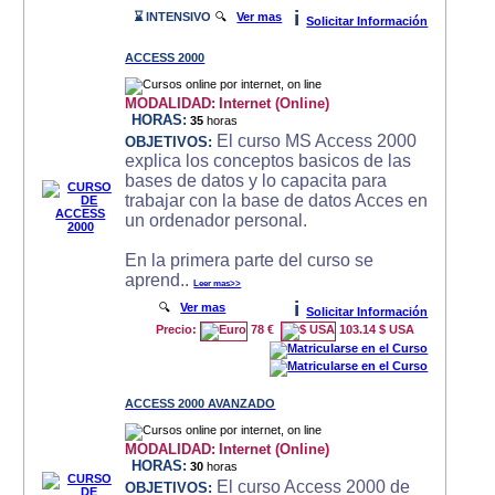
i
⌛ INTENSIVO
🔍
Ver mas
Solicitar Información
ACCESS 2000
MODALIDAD:
Internet (Online)
HORAS:
35
horas
El curso MS Access 2000
OBJETIVOS:
explica los conceptos basicos de las
bases de datos y lo capacita para
trabajar con la base de datos Acces en
un ordenador personal.
En la primera parte del curso se
aprend..
Leer mas>>
i
🔍
Ver mas
Solicitar Información
Precio:
78 €
103.14 $ USA
ACCESS 2000 AVANZADO
MODALIDAD:
Internet (Online)
HORAS:
30
horas
El curso Access 2000 de
OBJETIVOS: