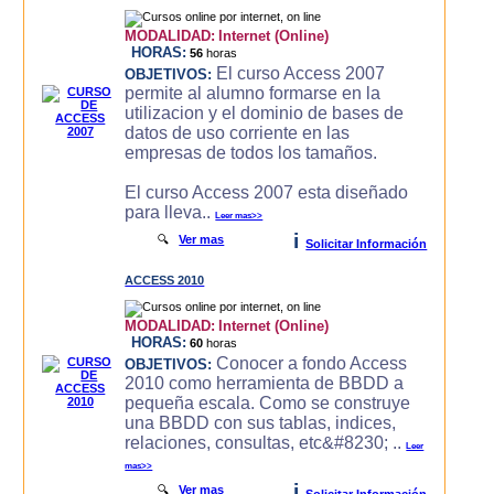
MODALIDAD:
Internet (Online)
HORAS:
56
horas
El curso Access 2007
OBJETIVOS:
permite al alumno formarse en la
utilizacion y el dominio de bases de
datos de uso corriente en las
empresas de todos los tamaños.
El curso Access 2007 esta diseñado
para lleva..
Leer mas>>
i
🔍
Ver mas
Solicitar Información
ACCESS 2010
MODALIDAD:
Internet (Online)
HORAS:
60
horas
Conocer a fondo Access
OBJETIVOS:
2010 como herramienta de BBDD a
pequeña escala. Como se construye
una BBDD con sus tablas, indices,
relaciones, consultas, etc&#8230; ..
Leer
mas>>
i
🔍
Ver mas
Solicitar Información