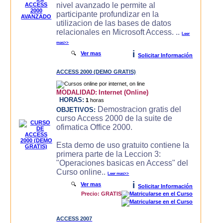
nivel avanzado le permite al
participante profundizar en la
utilizacion de las bases de datos
relacionales en Microsoft Access. ..
Leer
mas>>
i
🔍
Ver mas
Solicitar Información
ACCESS 2000 (DEMO GRATIS)
MODALIDAD:
Internet (Online)
HORAS:
1
horas
Demostracion gratis del
OBJETIVOS:
curso Access 2000 de la suite de
ofimatica Office 2000.
Esta demo de uso gratuito contiene la
primera parte de la Leccion 3:
"Operaciones basicas en Access" del
Curso online..
Leer mas>>
i
🔍
Ver mas
Solicitar Información
Precio: GRATIS
ACCESS 2007