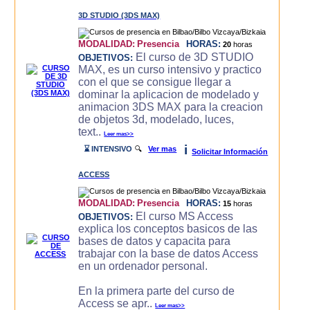
3D STUDIO (3DS MAX)
MODALIDAD:
Presencia
HORAS:
20
horas
El curso de 3D STUDIO
OBJETIVOS:
MAX, es un curso intensivo y practico
con el que se consigue llegar a
dominar la aplicacion de modelado y
animacion 3DS MAX para la creacion
de objetos 3d, modelado, luces,
text..
Leer mas>>
i
⌛ INTENSIVO
🔍
Ver mas
Solicitar Información
ACCESS
MODALIDAD:
Presencia
HORAS:
15
horas
El curso MS Access
OBJETIVOS:
explica los conceptos basicos de las
bases de datos y capacita para
trabajar con la base de datos Access
en un ordenador personal.
En la primera parte del curso de
Access se apr..
Leer mas>>