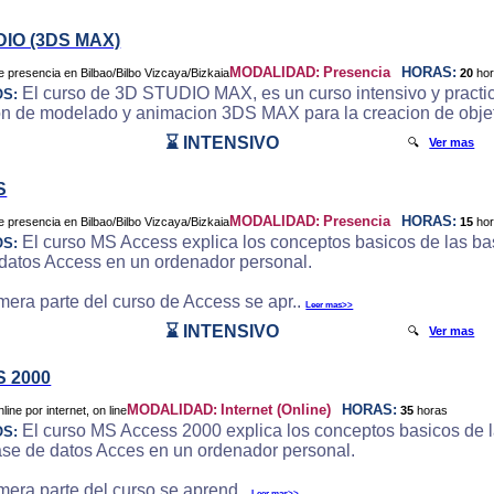
DIO (3DS MAX)
MODALIDAD:
Presencia
HORAS:
20
ho
El curso de 3D STUDIO MAX, es un curso intensivo y practic
OS:
on de modelado y animacion 3DS MAX para la creacion de objeto
⌛ INTENSIVO
🔍
Ver mas
S
MODALIDAD:
Presencia
HORAS:
15
ho
El curso MS Access explica los conceptos basicos de las bas
OS:
datos Access en un ordenador personal.
imera parte del curso de Access se apr..
Leer mas>>
⌛ INTENSIVO
🔍
Ver mas
 2000
MODALIDAD:
Internet (Online)
HORAS:
35
horas
El curso MS Access 2000 explica los conceptos basicos de la
OS:
ase de datos Acces en un ordenador personal.
imera parte del curso se aprend..
Leer mas>>