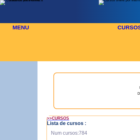
MENU
CURSO
 AGOSTO
⬜
🎓 TUS CURSOS
D
>>CURSOS
Lista de cursos :
Num cursos:784