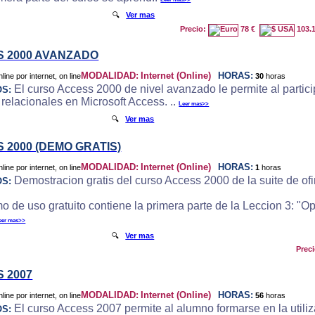
🔍
Ver mas
Precio:
78 €
103.
 2000 AVANZADO
MODALIDAD:
Internet (Online)
HORAS:
30
horas
El curso Access 2000 de nivel avanzado le permite al particip
OS:
 relacionales en Microsoft Access. ..
Leer mas>>
🔍
Ver mas
 2000 (DEMO GRATIS)
MODALIDAD:
Internet (Online)
HORAS:
1
horas
Demostracion gratis del curso Access 2000 de la suite de ofi
OS:
o de uso gratuito contiene la primera parte de la Leccion 3: "
eer mas>>
🔍
Ver mas
Prec
 2007
MODALIDAD:
Internet (Online)
HORAS:
56
horas
El curso Access 2007 permite al alumno formarse en la utili
OS: