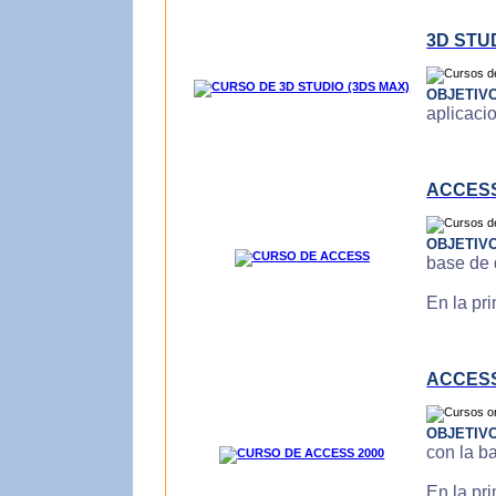
3D STU
OBJETIV
aplicaci
ACCES
OBJETIV
base de 
En la pr
ACCESS
OBJETIV
con la b
En la pr