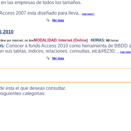
e en las empresas de todos los tamaños.
 Access 2007 esta diseñado para lleva..
Leer mas>>
🔍
Ver mas
 2010
MODALIDAD:
Internet (Online)
HORAS:
60
horas
Conocer a fondo Access 2010 como herramienta de BBDD a
OS:
 sus tablas, indices, relaciones, consultas, etc&#8230; ..
Leer mas
🔍
Ver mas
de esta el que deseas consultar.
guientes categorias: