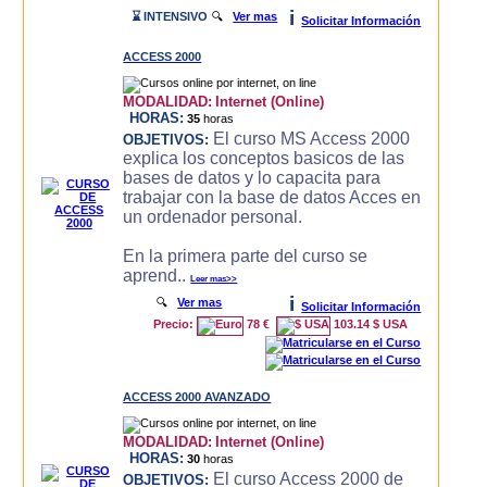
i
⌛ INTENSIVO
🔍
Ver mas
Solicitar Información
ACCESS 2000
MODALIDAD:
Internet (Online)
HORAS:
35
horas
El curso MS Access 2000
OBJETIVOS:
explica los conceptos basicos de las
bases de datos y lo capacita para
trabajar con la base de datos Acces en
un ordenador personal.
En la primera parte del curso se
aprend..
Leer mas>>
i
🔍
Ver mas
Solicitar Información
Precio:
78 €
103.14 $ USA
ACCESS 2000 AVANZADO
MODALIDAD:
Internet (Online)
HORAS:
30
horas
El curso Access 2000 de
OBJETIVOS: