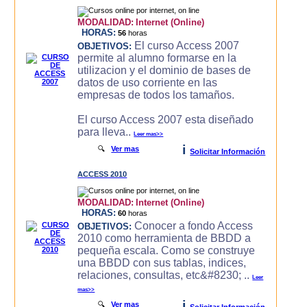
MODALIDAD:
Internet (Online)
HORAS:
56
horas
El curso Access 2007
OBJETIVOS:
permite al alumno formarse en la
utilizacion y el dominio de bases de
datos de uso corriente en las
empresas de todos los tamaños.
El curso Access 2007 esta diseñado
para lleva..
Leer mas>>
i
🔍
Ver mas
Solicitar Información
ACCESS 2010
MODALIDAD:
Internet (Online)
HORAS:
60
horas
Conocer a fondo Access
OBJETIVOS:
2010 como herramienta de BBDD a
pequeña escala. Como se construye
una BBDD con sus tablas, indices,
relaciones, consultas, etc&#8230; ..
Leer
mas>>
i
🔍
Ver mas
Solicitar Información