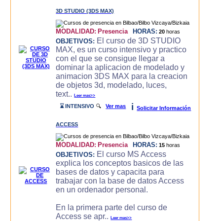
3D STUDIO (3DS MAX)
MODALIDAD:
Presencia
HORAS:
20
horas
El curso de 3D STUDIO
OBJETIVOS:
MAX, es un curso intensivo y practico
con el que se consigue llegar a
dominar la aplicacion de modelado y
animacion 3DS MAX para la creacion
de objetos 3d, modelado, luces,
text..
Leer mas>>
i
⌛ INTENSIVO
🔍
Ver mas
Solicitar Información
ACCESS
MODALIDAD:
Presencia
HORAS:
15
horas
El curso MS Access
OBJETIVOS:
explica los conceptos basicos de las
bases de datos y capacita para
trabajar con la base de datos Access
en un ordenador personal.
En la primera parte del curso de
Access se apr..
Leer mas>>