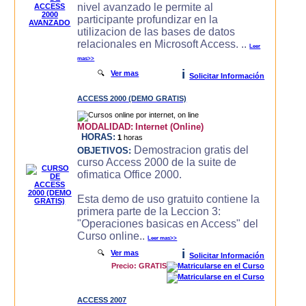
nivel avanzado le permite al
participante profundizar en la
utilizacion de las bases de datos
relacionales en Microsoft Access. ..
Leer
mas>>
i
🔍
Ver mas
Solicitar Información
ACCESS 2000 (DEMO GRATIS)
MODALIDAD:
Internet (Online)
HORAS:
1
horas
Demostracion gratis del
OBJETIVOS:
curso Access 2000 de la suite de
ofimatica Office 2000.
Esta demo de uso gratuito contiene la
primera parte de la Leccion 3:
"Operaciones basicas en Access" del
Curso online..
Leer mas>>
i
🔍
Ver mas
Solicitar Información
Precio: GRATIS
ACCESS 2007