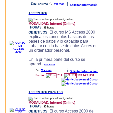
i
⌛ INTENSIVO
🔍
Ver mas
Solicitar Información
ACCESS 2000
MODALIDAD:
Internet (Online)
HORAS:
35
horas
El curso MS Access 2000
OBJETIVOS:
explica los conceptos basicos de las
bases de datos y lo capacita para
trabajar con la base de datos Acces en
un ordenador personal.
En la primera parte del curso se
aprend..
Leer mas>>
i
🔍
Ver mas
Solicitar Información
Precio:
78 €
103.14 $ USA
ACCESS 2000 AVANZADO
MODALIDAD:
Internet (Online)
HORAS:
30
horas
El curso Access 2000 de
OBJETIVOS: