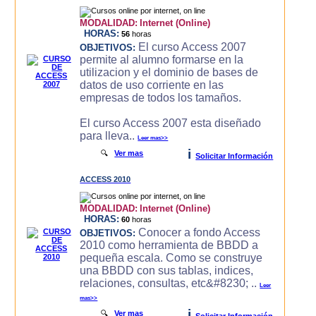
MODALIDAD:
Internet (Online)
HORAS:
56
horas
El curso Access 2007
OBJETIVOS:
permite al alumno formarse en la
utilizacion y el dominio de bases de
datos de uso corriente en las
empresas de todos los tamaños.
El curso Access 2007 esta diseñado
para lleva..
Leer mas>>
i
🔍
Ver mas
Solicitar Información
ACCESS 2010
MODALIDAD:
Internet (Online)
HORAS:
60
horas
Conocer a fondo Access
OBJETIVOS:
2010 como herramienta de BBDD a
pequeña escala. Como se construye
una BBDD con sus tablas, indices,
relaciones, consultas, etc&#8230; ..
Leer
mas>>
i
🔍
Ver mas
Solicitar Información