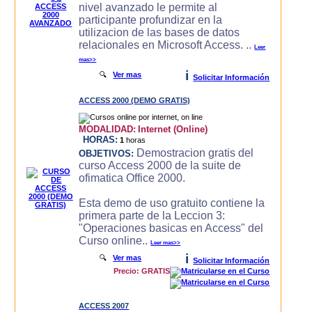
nivel avanzado le permite al
participante profundizar en la
utilizacion de las bases de datos
relacionales en Microsoft Access. ..
Leer
mas>>
i
🔍
Ver mas
Solicitar Información
ACCESS 2000 (DEMO GRATIS)
MODALIDAD:
Internet (Online)
HORAS:
1
horas
Demostracion gratis del
OBJETIVOS:
curso Access 2000 de la suite de
ofimatica Office 2000.
Esta demo de uso gratuito contiene la
primera parte de la Leccion 3:
"Operaciones basicas en Access" del
Curso online..
Leer mas>>
i
🔍
Ver mas
Solicitar Información
Precio: GRATIS
ACCESS 2007