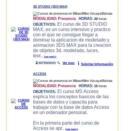
3D STUDIO (3DS MAX)
MODALIDAD:
Presencia
HORAS:
20
horas
El curso de 3D STUDIO
OBJETIVOS:
MAX, es un curso intensivo y practico
con el que se consigue llegar a
dominar la aplicacion de modelado y
animacion 3DS MAX para la creacion
de objetos 3d, modelado, luces,
text..
Leer mas>>
i
⌛ INTENSIVO
🔍
Ver mas
Solicitar Información
ACCESS
MODALIDAD:
Presencia
HORAS:
15
horas
El curso MS Access
OBJETIVOS:
explica los conceptos basicos de las
bases de datos y capacita para
trabajar con la base de datos Access
en un ordenador personal.
En la primera parte del curso de
Access se apr..
Leer mas>>