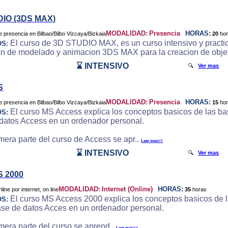
DIO (3DS MAX)
MODALIDAD:
Presencia
HORAS:
20
ho
El curso de 3D STUDIO MAX, es un curso intensivo y practic
OS:
on de modelado y animacion 3DS MAX para la creacion de objeto
⌛ INTENSIVO
🔍
Ver mas
S
MODALIDAD:
Presencia
HORAS:
15
ho
El curso MS Access explica los conceptos basicos de las bas
OS:
datos Access en un ordenador personal.
imera parte del curso de Access se apr..
Leer mas>>
⌛ INTENSIVO
🔍
Ver mas
 2000
MODALIDAD:
Internet (Online)
HORAS:
35
horas
El curso MS Access 2000 explica los conceptos basicos de la
OS:
ase de datos Acces en un ordenador personal.
imera parte del curso se aprend..
Leer mas>>