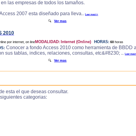
e en las empresas de todos los tamaños.
 Access 2007 esta diseñado para lleva..
Leer mas>>
🔍
Ver mas
 2010
MODALIDAD:
Internet (Online)
HORAS:
60
horas
Conocer a fondo Access 2010 como herramienta de BBDD a
OS:
 sus tablas, indices, relaciones, consultas, etc&#8230; ..
Leer mas
🔍
Ver mas
de esta el que deseas consultar.
guientes categorias: