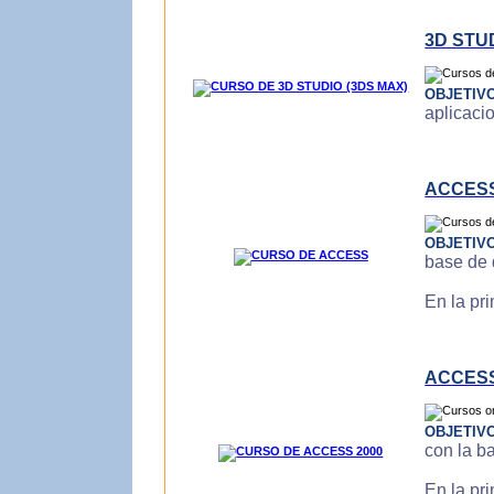
3D STU
OBJETIV
aplicaci
ACCES
OBJETIV
base de 
En la pr
ACCESS
OBJETIV
con la b
En la pr