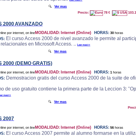
🔍
Ver mas
Precio:
78 €
103.
 2000 AVANZADO
MODALIDAD:
Internet (Online)
HORAS:
30
horas
El curso Access 2000 de nivel avanzado le permite al particip
OS:
 relacionales en Microsoft Access. ..
Leer mas>>
🔍
Ver mas
 2000 (DEMO GRATIS)
MODALIDAD:
Internet (Online)
HORAS:
1
horas
Demostracion gratis del curso Access 2000 de la suite de ofi
OS:
o de uso gratuito contiene la primera parte de la Leccion 3: "
eer mas>>
🔍
Ver mas
Prec
 2007
MODALIDAD:
Internet (Online)
HORAS:
56
horas
El curso Access 2007 permite al alumno formarse en la utili
OS: