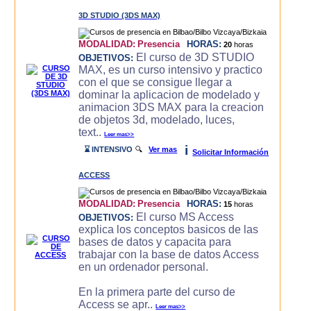
3D STUDIO (3DS MAX)
MODALIDAD:
Presencia
HORAS:
20
horas
El curso de 3D STUDIO
OBJETIVOS:
MAX, es un curso intensivo y practico
con el que se consigue llegar a
dominar la aplicacion de modelado y
animacion 3DS MAX para la creacion
de objetos 3d, modelado, luces,
text..
Leer mas>>
i
⌛ INTENSIVO
🔍
Ver mas
Solicitar Información
ACCESS
MODALIDAD:
Presencia
HORAS:
15
horas
El curso MS Access
OBJETIVOS:
explica los conceptos basicos de las
bases de datos y capacita para
trabajar con la base de datos Access
en un ordenador personal.
En la primera parte del curso de
Access se apr..
Leer mas>>