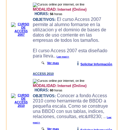
MODALIDAD:
Internet (Online)
HORAS:
56
horas
El curso Access 2007
OBJETIVOS:
permite al alumno formarse en la
utilizacion y el dominio de bases de
datos de uso corriente en las
empresas de todos los tamaños.
El curso Access 2007 esta diseñado
para lleva..
Leer mas>>
i
🔍
Ver mas
Solicitar Información
ACCESS 2010
MODALIDAD:
Internet (Online)
HORAS:
60
horas
Conocer a fondo Access
OBJETIVOS:
2010 como herramienta de BBDD a
pequeña escala. Como se construye
una BBDD con sus tablas, indices,
relaciones, consultas, etc&#8230; ..
Leer
mas>>
i
🔍
Ver mas
Solicitar Información