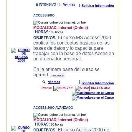
i
⌛ INTENSIVO
🔍
Ver mas
Solicitar Información
ACCESS 2000
MODALIDAD:
Internet (Online)
HORAS:
35
horas
El curso MS Access 2000
OBJETIVOS:
explica los conceptos basicos de las
bases de datos y lo capacita para
trabajar con la base de datos Acces en
un ordenador personal.
En la primera parte del curso se
aprend..
Leer mas>>
i
🔍
Ver mas
Solicitar Información
Precio:
78 €
103.14 $ USA
ACCESS 2000 AVANZADO
MODALIDAD:
Internet (Online)
HORAS:
30
horas
El curso Access 2000 de
OBJETIVOS: