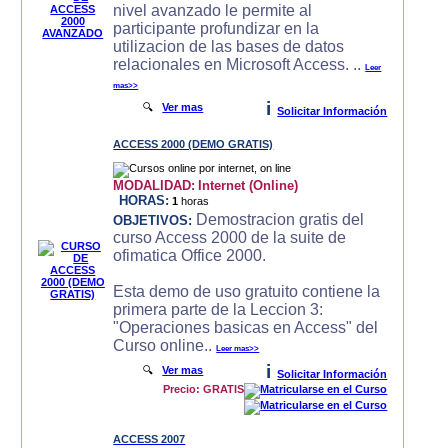
nivel avanzado le permite al
participante profundizar en la
utilizacion de las bases de datos
relacionales en Microsoft Access. ..
Leer
mas>>
i
🔍
Ver mas
Solicitar Información
ACCESS 2000 (DEMO GRATIS)
MODALIDAD:
Internet (Online)
HORAS:
1
horas
Demostracion gratis del
OBJETIVOS:
curso Access 2000 de la suite de
ofimatica Office 2000.
Esta demo de uso gratuito contiene la
primera parte de la Leccion 3:
"Operaciones basicas en Access" del
Curso online..
Leer mas>>
i
🔍
Ver mas
Solicitar Información
Precio: GRATIS
ACCESS 2007