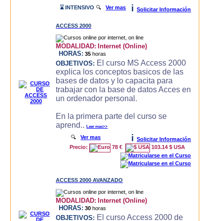
i
⌛ INTENSIVO
🔍
Ver mas
Solicitar Información
ACCESS 2000
MODALIDAD:
Internet (Online)
HORAS:
35
horas
El curso MS Access 2000
OBJETIVOS:
explica los conceptos basicos de las
bases de datos y lo capacita para
trabajar con la base de datos Acces en
un ordenador personal.
En la primera parte del curso se
aprend..
Leer mas>>
i
🔍
Ver mas
Solicitar Información
Precio:
78 €
103.14 $ USA
ACCESS 2000 AVANZADO
MODALIDAD:
Internet (Online)
HORAS:
30
horas
El curso Access 2000 de
OBJETIVOS: