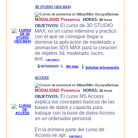
3D STUDIO (3DS MAX)
MODALIDAD:
Presencia
HORAS:
20
horas
El curso de 3D STUDIO
OBJETIVOS:
MAX, es un curso intensivo y practico
con el que se consigue llegar a
dominar la aplicacion de modelado y
animacion 3DS MAX para la creacion
de objetos 3d, modelado, luces,
text..
Leer mas>>
i
⌛ INTENSIVO
🔍
Ver mas
Solicitar Información
ACCESS
MODALIDAD:
Presencia
HORAS:
15
horas
El curso MS Access
OBJETIVOS:
explica los conceptos basicos de las
bases de datos y capacita para
trabajar con la base de datos Access
en un ordenador personal.
En la primera parte del curso de
Access se apr..
Leer mas>>