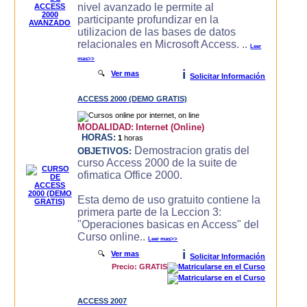
nivel avanzado le permite al
participante profundizar en la
utilizacion de las bases de datos
relacionales en Microsoft Access. ..
Leer
mas>>
i
🔍
Ver mas
Solicitar Información
ACCESS 2000 (DEMO GRATIS)
MODALIDAD:
Internet (Online)
HORAS:
1
horas
Demostracion gratis del
OBJETIVOS:
curso Access 2000 de la suite de
ofimatica Office 2000.
Esta demo de uso gratuito contiene la
primera parte de la Leccion 3:
"Operaciones basicas en Access" del
Curso online..
Leer mas>>
i
🔍
Ver mas
Solicitar Información
Precio: GRATIS
ACCESS 2007