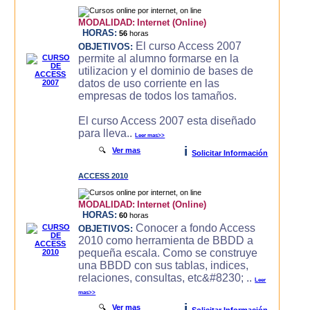
MODALIDAD:
Internet (Online)
HORAS:
56
horas
El curso Access 2007
OBJETIVOS:
permite al alumno formarse en la
utilizacion y el dominio de bases de
datos de uso corriente en las
empresas de todos los tamaños.
El curso Access 2007 esta diseñado
para lleva..
Leer mas>>
i
🔍
Ver mas
Solicitar Información
ACCESS 2010
MODALIDAD:
Internet (Online)
HORAS:
60
horas
Conocer a fondo Access
OBJETIVOS:
2010 como herramienta de BBDD a
pequeña escala. Como se construye
una BBDD con sus tablas, indices,
relaciones, consultas, etc&#8230; ..
Leer
mas>>
i
🔍
Ver mas
Solicitar Información