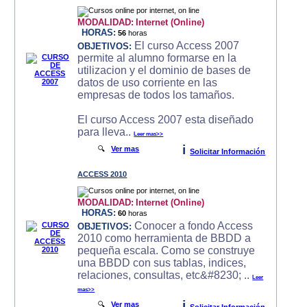
MODALIDAD:
Internet (Online)
HORAS:
56
horas
El curso Access 2007
OBJETIVOS:
permite al alumno formarse en la
utilizacion y el dominio de bases de
datos de uso corriente en las
empresas de todos los tamaños.
El curso Access 2007 esta diseñado
para lleva..
Leer mas>>
i
🔍
Ver mas
Solicitar Información
ACCESS 2010
MODALIDAD:
Internet (Online)
HORAS:
60
horas
Conocer a fondo Access
OBJETIVOS:
2010 como herramienta de BBDD a
pequeña escala. Como se construye
una BBDD con sus tablas, indices,
relaciones, consultas, etc&#8230; ..
Leer
mas>>
i
🔍
Ver mas
Solicitar Información