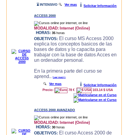
i
⌛ INTENSIVO
🔍
Ver mas
Solicitar Información
ACCESS 2000
MODALIDAD:
Internet (Online)
HORAS:
35
horas
El curso MS Access 2000
OBJETIVOS:
explica los conceptos basicos de las
bases de datos y lo capacita para
trabajar con la base de datos Acces en
un ordenador personal.
En la primera parte del curso se
aprend..
Leer mas>>
i
🔍
Ver mas
Solicitar Información
Precio:
78 €
103.14 $ USA
ACCESS 2000 AVANZADO
MODALIDAD:
Internet (Online)
HORAS:
30
horas
El curso Access 2000 de
OBJETIVOS: