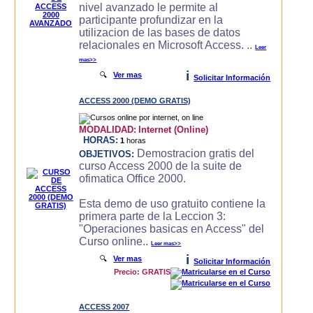
nivel avanzado le permite al
participante profundizar en la
utilizacion de las bases de datos
relacionales en Microsoft Access. ..
Leer
mas>>
i
🔍
Ver mas
Solicitar Información
ACCESS 2000 (DEMO GRATIS)
MODALIDAD:
Internet (Online)
HORAS:
1
horas
Demostracion gratis del
OBJETIVOS:
curso Access 2000 de la suite de
ofimatica Office 2000.
Esta demo de uso gratuito contiene la
primera parte de la Leccion 3:
"Operaciones basicas en Access" del
Curso online..
Leer mas>>
i
🔍
Ver mas
Solicitar Información
Precio: GRATIS
ACCESS 2007