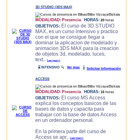
3D STUDIO (3DS MAX)
MODALIDAD:
Presencia
HORAS:
20
horas
El curso de 3D STUDIO
OBJETIVOS:
MAX, es un curso intensivo y practico
con el que se consigue llegar a
dominar la aplicacion de modelado y
animacion 3DS MAX para la creacion
de objetos 3d, modelado, luces,
text..
Leer mas>>
i
⌛ INTENSIVO
🔍
Ver mas
Solicitar Información
ACCESS
MODALIDAD:
Presencia
HORAS:
15
horas
El curso MS Access
OBJETIVOS:
explica los conceptos basicos de las
bases de datos y capacita para
trabajar con la base de datos Access
en un ordenador personal.
En la primera parte del curso de
Access se apr..
Leer mas>>