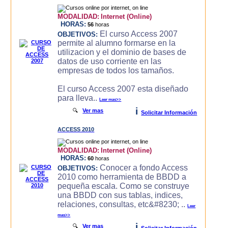
MODALIDAD:
Internet (Online)
HORAS:
56
horas
El curso Access 2007
OBJETIVOS:
permite al alumno formarse en la
utilizacion y el dominio de bases de
datos de uso corriente en las
empresas de todos los tamaños.
El curso Access 2007 esta diseñado
para lleva..
Leer mas>>
i
🔍
Ver mas
Solicitar Información
ACCESS 2010
MODALIDAD:
Internet (Online)
HORAS:
60
horas
Conocer a fondo Access
OBJETIVOS:
2010 como herramienta de BBDD a
pequeña escala. Como se construye
una BBDD con sus tablas, indices,
relaciones, consultas, etc&#8230; ..
Leer
mas>>
i
🔍
Ver mas
Solicitar Información