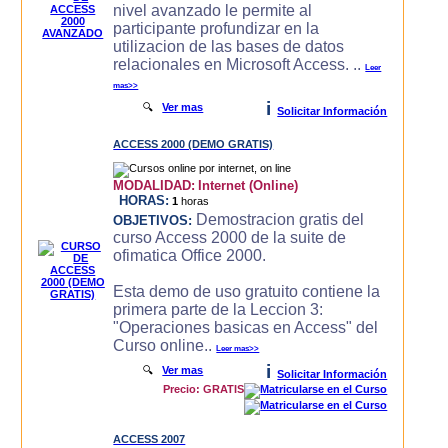
nivel avanzado le permite al
participante profundizar en la
utilizacion de las bases de datos
relacionales en Microsoft Access. ..
Leer
mas>>
i
🔍
Ver mas
Solicitar Información
ACCESS 2000 (DEMO GRATIS)
MODALIDAD:
Internet (Online)
HORAS:
1
horas
Demostracion gratis del
OBJETIVOS:
curso Access 2000 de la suite de
ofimatica Office 2000.
Esta demo de uso gratuito contiene la
primera parte de la Leccion 3:
"Operaciones basicas en Access" del
Curso online..
Leer mas>>
i
🔍
Ver mas
Solicitar Información
Precio: GRATIS
ACCESS 2007