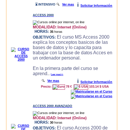
i
⌛ INTENSIVO
🔍
Ver mas
Solicitar Información
ACCESS 2000
MODALIDAD:
Internet (Online)
HORAS:
35
horas
El curso MS Access 2000
OBJETIVOS:
explica los conceptos basicos de las
bases de datos y lo capacita para
trabajar con la base de datos Acces en
un ordenador personal.
En la primera parte del curso se
aprend..
Leer mas>>
i
🔍
Ver mas
Solicitar Información
Precio:
78 €
103.14 $ USA
ACCESS 2000 AVANZADO
MODALIDAD:
Internet (Online)
HORAS:
30
horas
El curso Access 2000 de
OBJETIVOS: