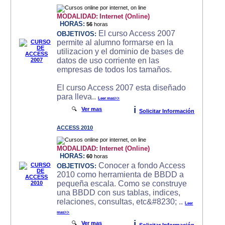
MODALIDAD:
Internet (Online)
HORAS:
56
horas
El curso Access 2007
OBJETIVOS:
permite al alumno formarse en la
utilizacion y el dominio de bases de
datos de uso corriente en las
empresas de todos los tamaños.
El curso Access 2007 esta diseñado
para lleva..
Leer mas>>
i
🔍
Ver mas
Solicitar Información
ACCESS 2010
MODALIDAD:
Internet (Online)
HORAS:
60
horas
Conocer a fondo Access
OBJETIVOS:
2010 como herramienta de BBDD a
pequeña escala. Como se construye
una BBDD con sus tablas, indices,
relaciones, consultas, etc&#8230; ..
Leer
mas>>
i
🔍
Ver mas
Solicitar Información