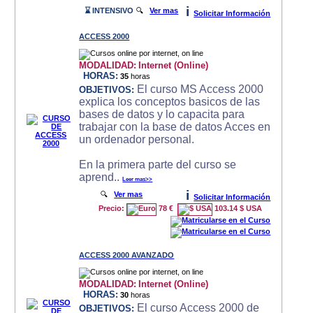
i
⌛ INTENSIVO
🔍
Ver mas
Solicitar Información
ACCESS 2000
MODALIDAD:
Internet (Online)
HORAS:
35
horas
El curso MS Access 2000
OBJETIVOS:
explica los conceptos basicos de las
bases de datos y lo capacita para
trabajar con la base de datos Acces en
un ordenador personal.
En la primera parte del curso se
aprend..
Leer mas>>
i
🔍
Ver mas
Solicitar Información
Precio:
78 €
103.14 $ USA
ACCESS 2000 AVANZADO
MODALIDAD:
Internet (Online)
HORAS:
30
horas
El curso Access 2000 de
OBJETIVOS: