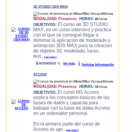
3D STUDIO (3DS MAX)
MODALIDAD:
Presencia
HORAS:
20
horas
El curso de 3D STUDIO
OBJETIVOS:
MAX, es un curso intensivo y practico
con el que se consigue llegar a
dominar la aplicacion de modelado y
animacion 3DS MAX para la creacion
de objetos 3d, modelado, luces,
text..
Leer mas>>
i
⌛ INTENSIVO
🔍
Ver mas
Solicitar Información
ACCESS
MODALIDAD:
Presencia
HORAS:
15
horas
El curso MS Access
OBJETIVOS:
explica los conceptos basicos de las
bases de datos y capacita para
trabajar con la base de datos Access
en un ordenador personal.
En la primera parte del curso de
Access se apr..
Leer mas>>