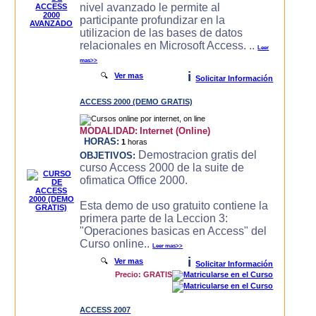
nivel avanzado le permite al
participante profundizar en la
utilizacion de las bases de datos
relacionales en Microsoft Access. ..
Leer
mas>>
i
🔍
Ver mas
Solicitar Información
ACCESS 2000 (DEMO GRATIS)
MODALIDAD:
Internet (Online)
HORAS:
1
horas
Demostracion gratis del
OBJETIVOS:
curso Access 2000 de la suite de
ofimatica Office 2000.
Esta demo de uso gratuito contiene la
primera parte de la Leccion 3:
"Operaciones basicas en Access" del
Curso online..
Leer mas>>
i
🔍
Ver mas
Solicitar Información
Precio: GRATIS
ACCESS 2007