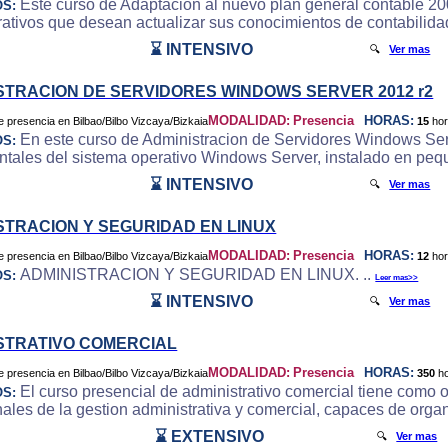
Este curso de Adaptacion al nuevo plan general contable 200
OS:
rativos que desean actualizar sus conocimientos de contabilida
⌛ INTENSIVO
🔍
Ver mas
STRACION DE SERVIDORES WINDOWS SERVER 2012 r2
MODALIDAD:
Presencia
HORAS:
15
ho
En este curso de Administracion de Servidores Windows Serve
OS:
tales del sistema operativo Windows Server, instalado en peq
⌛ INTENSIVO
🔍
Ver mas
STRACION Y SEGURIDAD EN LINUX
MODALIDAD:
Presencia
HORAS:
12
ho
ADMINISTRACION Y SEGURIDAD EN LINUX. ..
OS:
Leer mas>>
⌛ INTENSIVO
🔍
Ver mas
STRATIVO COMERCIAL
MODALIDAD:
Presencia
HORAS:
350
h
El curso presencial de administrativo comercial tiene como 
OS:
nales de la gestion administrativa y comercial, capaces de organ
⌛ EXTENSIVO
🔍
Ver mas