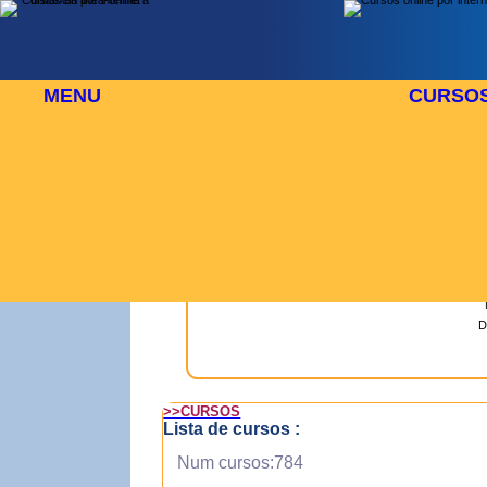
MENU
CURSO
 DE AGOSTO
⬜
🎓 TUS CURSOS
D
>>CURSOS
Lista de cursos :
Num cursos:784