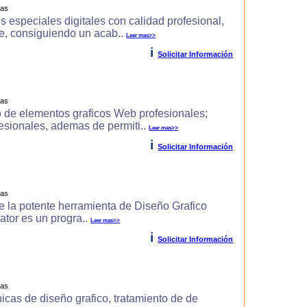
ras
s especiales digitales con calidad profesional,
e, consiguiendo un acab..
Leer mas>>
i
Solicitar Información
ras
 de elementos graficos Web profesionales;
fesionales, ademas de permiti..
Leer mas>>
i
Solicitar Información
ras
 de la potente herramienta de Diseño Grafico
rator es un progra..
Leer mas>>
i
Solicitar Información
ras
icas de diseño grafico, tratamiento de de