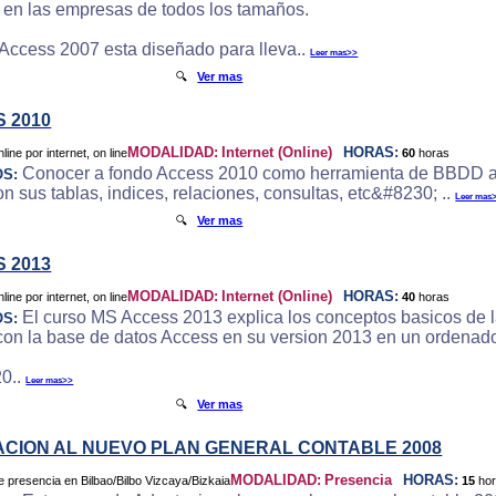
e en las empresas de todos los tamaños.
 Access 2007 esta diseñado para lleva..
Leer mas>>
🔍
Ver mas
 2010
MODALIDAD:
Internet (Online)
HORAS:
60
horas
Conocer a fondo Access 2010 como herramienta de BBDD a
OS:
 sus tablas, indices, relaciones, consultas, etc&#8230; ..
Leer mas
🔍
Ver mas
 2013
MODALIDAD:
Internet (Online)
HORAS:
40
horas
El curso MS Access 2013 explica los conceptos basicos de l
OS:
 con la base de datos Access en su version 2013 en un ordenado
0..
Leer mas>>
🔍
Ver mas
CION AL NUEVO PLAN GENERAL CONTABLE 2008
MODALIDAD:
Presencia
HORAS:
15
ho