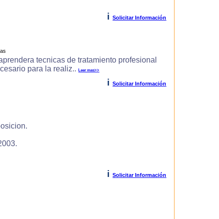
i
Solicitar Información
ras
prendera tecnicas de tratamiento profesional
cesario para la realiz..
Leer mas>>
i
Solicitar Información
osicion.
2003.
i
Solicitar Información