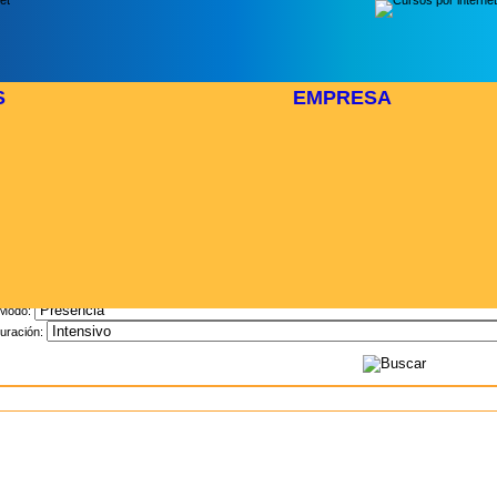
S
EMPRESA
Inicio
> Cursos
Buscar Curso
Area:
Modo:
uración: