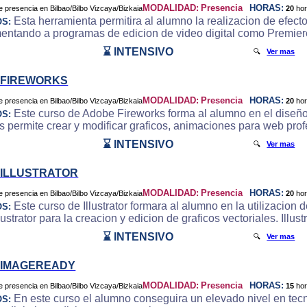
MODALIDAD:
Presencia
HORAS:
20
ho
Esta herramienta permitira al alumno la realizacion de efecto
OS:
ntando a programas de edicion de video digital como Premier
⌛ INTENSIVO
🔍
Ver mas
 FIREWORKS
MODALIDAD:
Presencia
HORAS:
20
ho
Este curso de Adobe Fireworks forma al alumno en el diseño
OS:
s permite crear y modificar graficos, animaciones para web pro
⌛ INTENSIVO
🔍
Ver mas
ILLUSTRATOR
MODALIDAD:
Presencia
HORAS:
20
ho
Este curso de Illustrator formara al alumno en la utilizacion
OS:
ustrator para la creacion y edicion de graficos vectoriales. Illust
⌛ INTENSIVO
🔍
Ver mas
 IMAGEREADY
MODALIDAD:
Presencia
HORAS:
15
ho
En este curso el alumno conseguira un elevado nivel en tecn
OS: