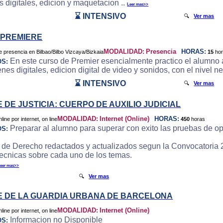
 digitales, edicion y maquetacion ..
Leer mas>>
⌛ INTENSIVO
🔍
Ver mas
 PREMIERE
MODALIDAD:
Presencia
HORAS:
15
ho
En este curso de Premier esencialmente practico el alumno a
OS:
es digitales, edicion digital de video y sonidos, con el nivel ne
⌛ INTENSIVO
🔍
Ver mas
 DE JUSTICIA: CUERPO DE AUXILIO JUDICIAL
MODALIDAD:
Internet (Online)
HORAS:
450
horas
Preparar al alumno para superar con exito las pruebas de op
OS:
 de Derecho redactados y actualizados segun la Convocatoria 
tecnicas sobre cada uno de los temas.
eer mas>>
🔍
Ver mas
 DE LA GUARDIA URBANA DE BARCELONA
MODALIDAD:
Internet (Online)
Informacion no Disponible
OS: