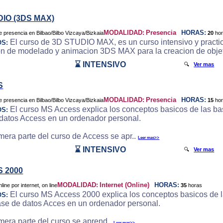
DIO (3DS MAX)
MODALIDAD:
Presencia
HORAS:
20
ho
El curso de 3D STUDIO MAX, es un curso intensivo y practic
OS:
on de modelado y animacion 3DS MAX para la creacion de objeto
⌛ INTENSIVO
🔍
Ver mas
S
MODALIDAD:
Presencia
HORAS:
15
ho
El curso MS Access explica los conceptos basicos de las bas
OS:
datos Access en un ordenador personal.
imera parte del curso de Access se apr..
Leer mas>>
⌛ INTENSIVO
🔍
Ver mas
 2000
MODALIDAD:
Internet (Online)
HORAS:
35
horas
El curso MS Access 2000 explica los conceptos basicos de la
OS:
ase de datos Acces en un ordenador personal.
imera parte del curso se aprend..
Leer mas>>