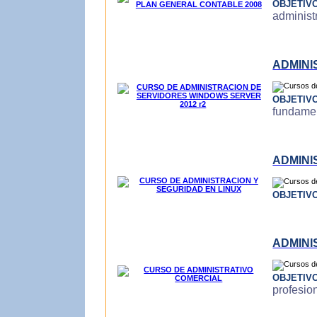
OBJETIV
administ
ADMINI
OBJETIV
fundamen
ADMINI
OBJETIV
ADMINI
OBJETIV
profesio