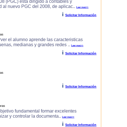
8 (PGC) esta dirigido a contables y
d al nuevo PGC del 2008, de aplicac..
Leer mas>>
i
Solicitar Información
ras
r el alumno aprende las caracteri­sticas
uenas, medianas y grandes redes ..
Leer mas>>
i
Solicitar Información
ras
i
Solicitar Información
oras
objetivo fundamental formar excelentes
izar y controlar la documenta..
Leer mas>>
i
Solicitar Información