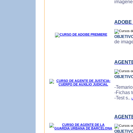
imagenes
ADOBE
OBJETIV
de imagen
AGENTE
OBJETIV
-Temario
-Fichas 
-Test s..
L
AGENTE
OBJETIV