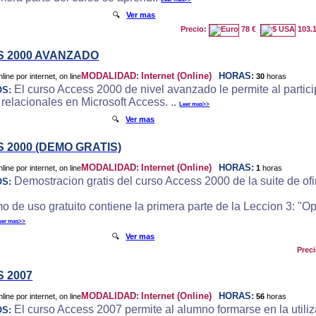
🔍
Ver mas
Precio:
78 €
103.
 2000 AVANZADO
MODALIDAD:
Internet (Online)
HORAS:
30
horas
El curso Access 2000 de nivel avanzado le permite al particip
OS:
 relacionales en Microsoft Access. ..
Leer mas>>
🔍
Ver mas
 2000 (DEMO GRATIS)
MODALIDAD:
Internet (Online)
HORAS:
1
horas
Demostracion gratis del curso Access 2000 de la suite de ofi
OS:
o de uso gratuito contiene la primera parte de la Leccion 3: "
eer mas>>
🔍
Ver mas
Prec
 2007
MODALIDAD:
Internet (Online)
HORAS:
56
horas
El curso Access 2007 permite al alumno formarse en la utili
OS: