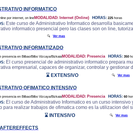
STRATIVO INFORMATICO
MODALIDAD:
Internet (Online)
HORAS:
225
horas
Este curso de Administrativo Informatico desarrolla basicam
OS:
ativo informatico presencial pero las clases son on line, tutori
🔍
Ver mas
STRATIVO INFORMATIZADO
MODALIDAD:
Presencia
HORAS:
350
h
El curso presencial de administrativo informatico prepara m
OS:
rativa empresarial, capaces de organizar, controlar y gestionar 
⌛ EXTENSIVO
🔍
Ver mas
STRATIVO OFIMATICO INTENSIVO
MODALIDAD:
Presencia
HORAS:
60
ho
El curso de Administrativo Informatico es un curso intensivo y
OS:
o para realizar trabajos de ofimatica como es la utilizacion del
⌛ INTENSIVO
🔍
Ver mas
 AFTEREFFECTS