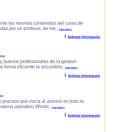
ente los mismos contenidos del curso de
zadas por un profesor, de mo..
Leer mas>>
i
Solicitar Información
oras
uy buenos profesionales de la gestion
de forma eficiente la document..
Leer mas>>
i
Solicitar Información
ras
 practivo que inicia al alumno en todo lo
 sistema operativo Windo..
Leer mas>>
i
Solicitar Información