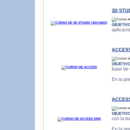
3D STU
OBJETIV
aplicaci
ACCES
OBJETIV
base de 
En la pr
ACCESS
OBJETIV
con la b
En la pr