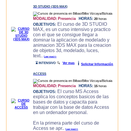
3D STUDIO (3DS MAX)
MODALIDAD:
Presencia
HORAS:
20
horas
El curso de 3D STUDIO
OBJETIVOS:
MAX, es un curso intensivo y practico
con el que se consigue llegar a
dominar la aplicacion de modelado y
animacion 3DS MAX para la creacion
de objetos 3d, modelado, luces,
text..
Leer mas>>
i
⌛ INTENSIVO
🔍
Ver mas
Solicitar Información
ACCESS
MODALIDAD:
Presencia
HORAS:
15
horas
El curso MS Access
OBJETIVOS:
explica los conceptos basicos de las
bases de datos y capacita para
trabajar con la base de datos Access
en un ordenador personal.
En la primera parte del curso de
Access se apr..
Leer mas>>