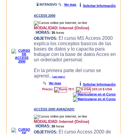
i
⌛ INTENSIVO
🔍
Ver mas
Solicitar Información
ACCESS 2000
MODALIDAD:
Internet (Online)
HORAS:
35
horas
El curso MS Access 2000
OBJETIVOS:
explica los conceptos basicos de las
bases de datos y lo capacita para
trabajar con la base de datos Acces en
un ordenador personal.
En la primera parte del curso se
aprend..
Leer mas>>
i
🔍
Ver mas
Solicitar Información
Precio:
78 €
103.14 $ USA
ACCESS 2000 AVANZADO
MODALIDAD:
Internet (Online)
HORAS:
30
horas
El curso Access 2000 de
OBJETIVOS: