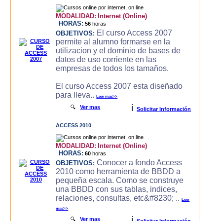
MODALIDAD:
Internet (Online)
HORAS:
56
horas
El curso Access 2007
OBJETIVOS:
permite al alumno formarse en la
utilizacion y el dominio de bases de
datos de uso corriente en las
empresas de todos los tamaños.
El curso Access 2007 esta diseñado
para lleva..
Leer mas>>
i
🔍
Ver mas
Solicitar Información
ACCESS 2010
MODALIDAD:
Internet (Online)
HORAS:
60
horas
Conocer a fondo Access
OBJETIVOS:
2010 como herramienta de BBDD a
pequeña escala. Como se construye
una BBDD con sus tablas, indices,
relaciones, consultas, etc&#8230; ..
Leer
mas>>
i
🔍
Ver mas
Solicitar Información