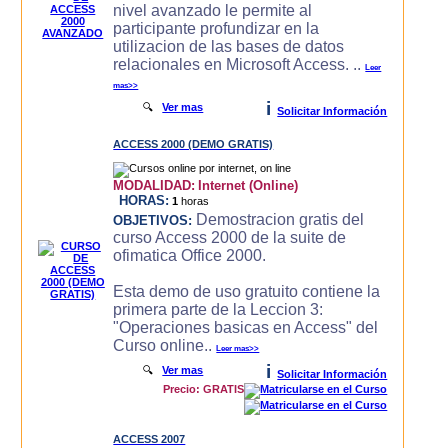
nivel avanzado le permite al
participante profundizar en la
utilizacion de las bases de datos
relacionales en Microsoft Access. ..
Leer
mas>>
i
🔍
Ver mas
Solicitar Información
ACCESS 2000 (DEMO GRATIS)
MODALIDAD:
Internet (Online)
HORAS:
1
horas
Demostracion gratis del
OBJETIVOS:
curso Access 2000 de la suite de
ofimatica Office 2000.
Esta demo de uso gratuito contiene la
primera parte de la Leccion 3:
"Operaciones basicas en Access" del
Curso online..
Leer mas>>
i
🔍
Ver mas
Solicitar Información
Precio: GRATIS
ACCESS 2007