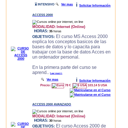
i
⌛ INTENSIVO
🔍
Ver mas
Solicitar Información
ACCESS 2000
MODALIDAD:
Internet (Online)
HORAS:
35
horas
El curso MS Access 2000
OBJETIVOS:
explica los conceptos basicos de las
bases de datos y lo capacita para
trabajar con la base de datos Acces en
un ordenador personal.
En la primera parte del curso se
aprend..
Leer mas>>
i
🔍
Ver mas
Solicitar Información
Precio:
78 €
103.14 $ USA
ACCESS 2000 AVANZADO
MODALIDAD:
Internet (Online)
HORAS:
30
horas
El curso Access 2000 de
OBJETIVOS: