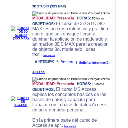
3D STUDIO (3DS MAX)
MODALIDAD:
Presencia
HORAS:
20
horas
El curso de 3D STUDIO
OBJETIVOS:
MAX, es un curso intensivo y practico
con el que se consigue llegar a
dominar la aplicacion de modelado y
animacion 3DS MAX para la creacion
de objetos 3d, modelado, luces,
text..
Leer mas>>
i
⌛ INTENSIVO
🔍
Ver mas
Solicitar Información
ACCESS
MODALIDAD:
Presencia
HORAS:
15
horas
El curso MS Access
OBJETIVOS:
explica los conceptos basicos de las
bases de datos y capacita para
trabajar con la base de datos Access
en un ordenador personal.
En la primera parte del curso de
Access se apr..
Leer mas>>