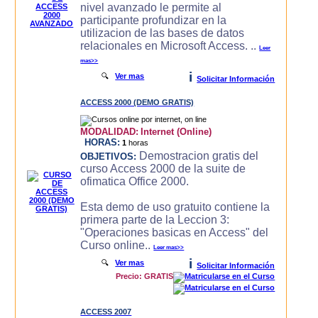
nivel avanzado le permite al
participante profundizar en la
utilizacion de las bases de datos
relacionales en Microsoft Access. ..
Leer
mas>>
i
🔍
Ver mas
Solicitar Información
ACCESS 2000 (DEMO GRATIS)
MODALIDAD:
Internet (Online)
HORAS:
1
horas
Demostracion gratis del
OBJETIVOS:
curso Access 2000 de la suite de
ofimatica Office 2000.
Esta demo de uso gratuito contiene la
primera parte de la Leccion 3:
"Operaciones basicas en Access" del
Curso online..
Leer mas>>
i
🔍
Ver mas
Solicitar Información
Precio: GRATIS
ACCESS 2007