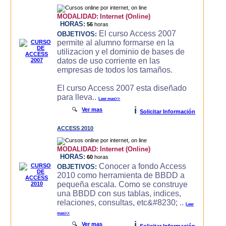
MODALIDAD:
Internet (Online)
HORAS:
56
horas
El curso Access 2007
OBJETIVOS:
permite al alumno formarse en la
utilizacion y el dominio de bases de
datos de uso corriente en las
empresas de todos los tamaños.
El curso Access 2007 esta diseñado
para lleva..
Leer mas>>
i
🔍
Ver mas
Solicitar Información
ACCESS 2010
MODALIDAD:
Internet (Online)
HORAS:
60
horas
Conocer a fondo Access
OBJETIVOS:
2010 como herramienta de BBDD a
pequeña escala. Como se construye
una BBDD con sus tablas, indices,
relaciones, consultas, etc&#8230; ..
Leer
mas>>
i
🔍
Ver mas
Solicitar Información