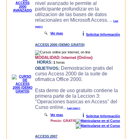
nivel avanzado le permite al
participante profundizar en la
utilizacion de las bases de datos
relacionales en Microsoft Access. ..
Leer
mas>>
i
🔍
Ver mas
Solicitar Información
ACCESS 2000 (DEMO GRATIS)
MODALIDAD:
Internet (Online)
HORAS:
1
horas
Demostracion gratis del
OBJETIVOS:
curso Access 2000 de la suite de
ofimatica Office 2000.
Esta demo de uso gratuito contiene la
primera parte de la Leccion 3:
"Operaciones basicas en Access" del
Curso online..
Leer mas>>
i
🔍
Ver mas
Solicitar Información
Precio: GRATIS
ACCESS 2007