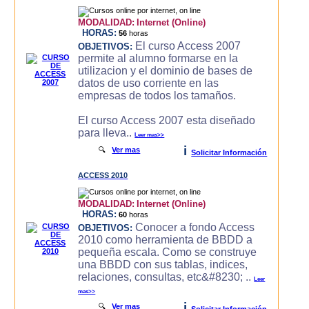
MODALIDAD:
Internet (Online)
HORAS:
56
horas
El curso Access 2007
OBJETIVOS:
permite al alumno formarse en la
utilizacion y el dominio de bases de
datos de uso corriente en las
empresas de todos los tamaños.
El curso Access 2007 esta diseñado
para lleva..
Leer mas>>
i
🔍
Ver mas
Solicitar Información
ACCESS 2010
MODALIDAD:
Internet (Online)
HORAS:
60
horas
Conocer a fondo Access
OBJETIVOS:
2010 como herramienta de BBDD a
pequeña escala. Como se construye
una BBDD con sus tablas, indices,
relaciones, consultas, etc&#8230; ..
Leer
mas>>
i
🔍
Ver mas
Solicitar Información