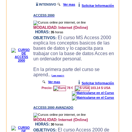
i
⌛ INTENSIVO
🔍
Ver mas
Solicitar Información
ACCESS 2000
MODALIDAD:
Internet (Online)
HORAS:
35
horas
El curso MS Access 2000
OBJETIVOS:
explica los conceptos basicos de las
bases de datos y lo capacita para
trabajar con la base de datos Acces en
un ordenador personal.
En la primera parte del curso se
aprend..
Leer mas>>
i
🔍
Ver mas
Solicitar Información
Precio:
78 €
103.14 $ USA
ACCESS 2000 AVANZADO
MODALIDAD:
Internet (Online)
HORAS:
30
horas
El curso Access 2000 de
OBJETIVOS: