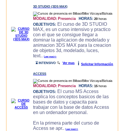
3D STUDIO (3DS MAX)
MODALIDAD:
Presencia
HORAS:
20
horas
El curso de 3D STUDIO
OBJETIVOS:
MAX, es un curso intensivo y practico
con el que se consigue llegar a
dominar la aplicacion de modelado y
animacion 3DS MAX para la creacion
de objetos 3d, modelado, luces,
text..
Leer mas>>
i
⌛ INTENSIVO
🔍
Ver mas
Solicitar Información
ACCESS
MODALIDAD:
Presencia
HORAS:
15
horas
El curso MS Access
OBJETIVOS:
explica los conceptos basicos de las
bases de datos y capacita para
trabajar con la base de datos Access
en un ordenador personal.
En la primera parte del curso de
Access se apr..
Leer mas>>