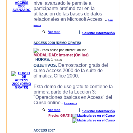
nivel avanzado le permite al
participante profundizar en la
utilizacion de las bases de datos
relacionales en Microsoft Access. ..
Leer
mas>>
i
🔍
Ver mas
Solicitar Información
ACCESS 2000 (DEMO GRATIS)
MODALIDAD:
Internet (Online)
HORAS:
1
horas
Demostracion gratis del
OBJETIVOS:
curso Access 2000 de la suite de
ofimatica Office 2000.
Esta demo de uso gratuito contiene la
primera parte de la Leccion 3:
"Operaciones basicas en Access" del
Curso online..
Leer mas>>
i
🔍
Ver mas
Solicitar Información
Precio: GRATIS
ACCESS 2007