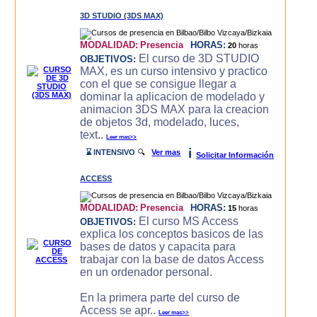
3D STUDIO (3DS MAX)
MODALIDAD:
Presencia
HORAS:
20
horas
El curso de 3D STUDIO
OBJETIVOS:
MAX, es un curso intensivo y practico
con el que se consigue llegar a
dominar la aplicacion de modelado y
animacion 3DS MAX para la creacion
de objetos 3d, modelado, luces,
text..
Leer mas>>
i
⌛ INTENSIVO
🔍
Ver mas
Solicitar Información
ACCESS
MODALIDAD:
Presencia
HORAS:
15
horas
El curso MS Access
OBJETIVOS:
explica los conceptos basicos de las
bases de datos y capacita para
trabajar con la base de datos Access
en un ordenador personal.
En la primera parte del curso de
Access se apr..
Leer mas>>