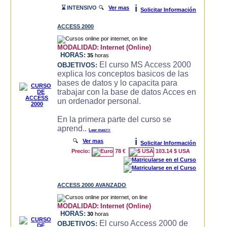
i
⌛ INTENSIVO
🔍
Ver mas
Solicitar Información
ACCESS 2000
MODALIDAD:
Internet (Online)
HORAS:
35
horas
El curso MS Access 2000
OBJETIVOS:
explica los conceptos basicos de las
bases de datos y lo capacita para
trabajar con la base de datos Acces en
un ordenador personal.
En la primera parte del curso se
aprend..
Leer mas>>
i
🔍
Ver mas
Solicitar Información
Precio:
78 €
103.14 $ USA
ACCESS 2000 AVANZADO
MODALIDAD:
Internet (Online)
HORAS:
30
horas
El curso Access 2000 de
OBJETIVOS: