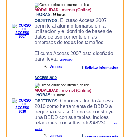
MODALIDAD:
Internet (Online)
HORAS:
56
horas
El curso Access 2007
OBJETIVOS:
permite al alumno formarse en la
utilizacion y el dominio de bases de
datos de uso corriente en las
empresas de todos los tamaños.
El curso Access 2007 esta diseñado
para lleva..
Leer mas>>
i
🔍
Ver mas
Solicitar Información
ACCESS 2010
MODALIDAD:
Internet (Online)
HORAS:
60
horas
Conocer a fondo Access
OBJETIVOS:
2010 como herramienta de BBDD a
pequeña escala. Como se construye
una BBDD con sus tablas, indices,
relaciones, consultas, etc&#8230; ..
Leer
mas>>
i
🔍
Ver mas
Solicitar Información