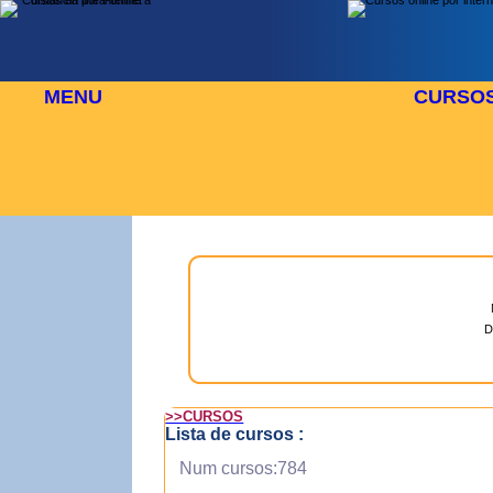
MENU
CURSO
AGOSTO
⬜
🎓 TUS CURSOS
D
>>CURSOS
Lista de cursos :
Num cursos:784