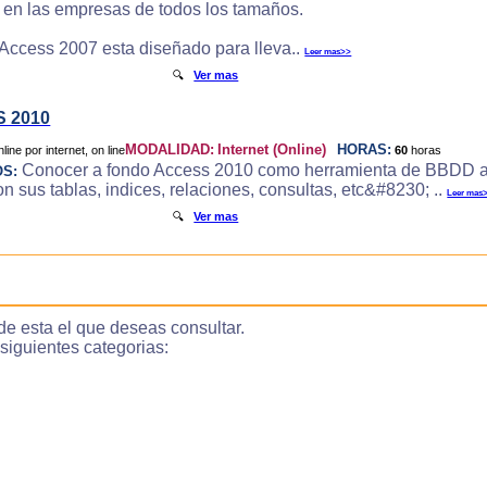
e en las empresas de todos los tamaños.
 Access 2007 esta diseñado para lleva..
Leer mas>>
🔍
Ver mas
 2010
MODALIDAD:
Internet (Online)
HORAS:
60
horas
Conocer a fondo Access 2010 como herramienta de BBDD a
OS:
 sus tablas, indices, relaciones, consultas, etc&#8230; ..
Leer mas
🔍
Ver mas
de esta el que deseas consultar.
guientes categorias: