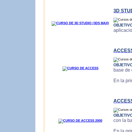
3D STU
OBJETIV
aplicaci
ACCES
OBJETIV
base de 
En la pr
ACCESS
OBJETIV
con la b
En la pr