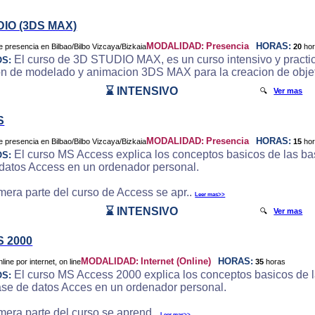
DIO (3DS MAX)
MODALIDAD:
Presencia
HORAS:
20
ho
El curso de 3D STUDIO MAX, es un curso intensivo y practic
OS:
on de modelado y animacion 3DS MAX para la creacion de objeto
⌛ INTENSIVO
🔍
Ver mas
S
MODALIDAD:
Presencia
HORAS:
15
ho
El curso MS Access explica los conceptos basicos de las bas
OS:
datos Access en un ordenador personal.
imera parte del curso de Access se apr..
Leer mas>>
⌛ INTENSIVO
🔍
Ver mas
 2000
MODALIDAD:
Internet (Online)
HORAS:
35
horas
El curso MS Access 2000 explica los conceptos basicos de la
OS:
ase de datos Acces en un ordenador personal.
imera parte del curso se aprend..
Leer mas>>