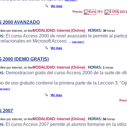
🔍
Ver mas
Precio:
78 €
103.
 2000 AVANZADO
MODALIDAD:
Internet (Online)
HORAS:
30
horas
El curso Access 2000 de nivel avanzado le permite al particip
OS:
 relacionales en Microsoft Access. ..
Leer mas>>
🔍
Ver mas
 2000 (DEMO GRATIS)
MODALIDAD:
Internet (Online)
HORAS:
1
horas
Demostracion gratis del curso Access 2000 de la suite de ofi
OS:
o de uso gratuito contiene la primera parte de la Leccion 3: "
eer mas>>
🔍
Ver mas
Prec
 2007
MODALIDAD:
Internet (Online)
HORAS:
56
horas
El curso Access 2007 permite al alumno formarse en la utili
OS: