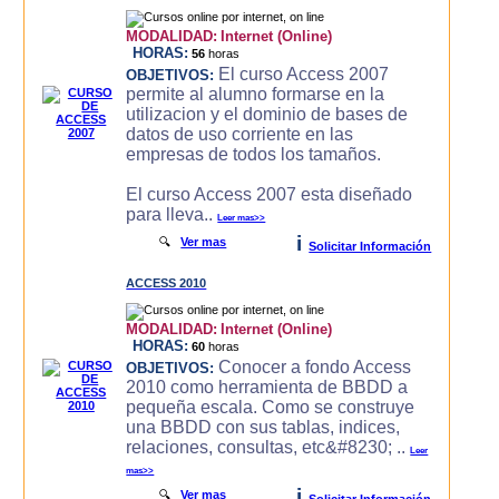
MODALIDAD:
Internet (Online)
HORAS:
56
horas
El curso Access 2007
OBJETIVOS:
permite al alumno formarse en la
utilizacion y el dominio de bases de
datos de uso corriente en las
empresas de todos los tamaños.
El curso Access 2007 esta diseñado
para lleva..
Leer mas>>
i
🔍
Ver mas
Solicitar Información
ACCESS 2010
MODALIDAD:
Internet (Online)
HORAS:
60
horas
Conocer a fondo Access
OBJETIVOS:
2010 como herramienta de BBDD a
pequeña escala. Como se construye
una BBDD con sus tablas, indices,
relaciones, consultas, etc&#8230; ..
Leer
mas>>
i
🔍
Ver mas
Solicitar Información