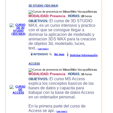
3D STUDIO (3DS MAX)
MODALIDAD:
Presencia
HORAS:
20
horas
El curso de 3D STUDIO
OBJETIVOS:
MAX, es un curso intensivo y practico
con el que se consigue llegar a
dominar la aplicacion de modelado y
animacion 3DS MAX para la creacion
de objetos 3d, modelado, luces,
text..
Leer mas>>
i
⌛ INTENSIVO
🔍
Ver mas
Solicitar Información
ACCESS
MODALIDAD:
Presencia
HORAS:
15
horas
El curso MS Access
OBJETIVOS:
explica los conceptos basicos de las
bases de datos y capacita para
trabajar con la base de datos Access
en un ordenador personal.
En la primera parte del curso de
Access se apr..
Leer mas>>