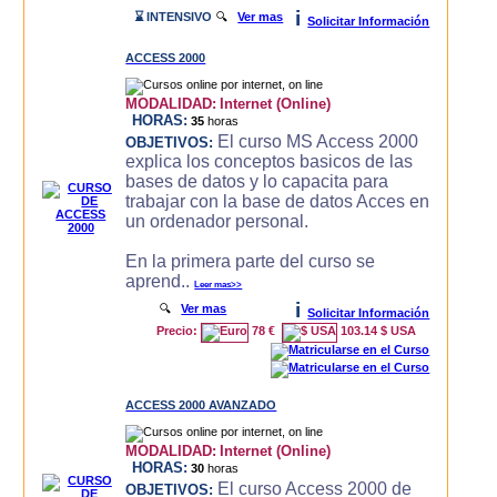
i
⌛ INTENSIVO
🔍
Ver mas
Solicitar Información
ACCESS 2000
MODALIDAD:
Internet (Online)
HORAS:
35
horas
El curso MS Access 2000
OBJETIVOS:
explica los conceptos basicos de las
bases de datos y lo capacita para
trabajar con la base de datos Acces en
un ordenador personal.
En la primera parte del curso se
aprend..
Leer mas>>
i
🔍
Ver mas
Solicitar Información
Precio:
78 €
103.14 $ USA
ACCESS 2000 AVANZADO
MODALIDAD:
Internet (Online)
HORAS:
30
horas
El curso Access 2000 de
OBJETIVOS: