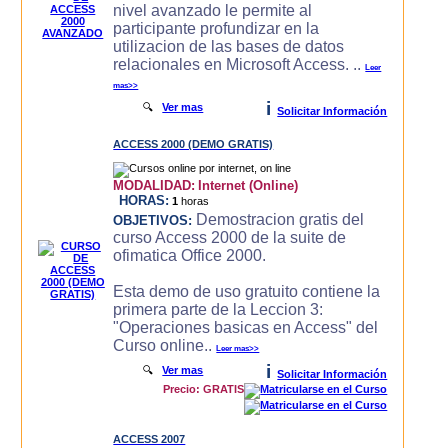
nivel avanzado le permite al
participante profundizar en la
utilizacion de las bases de datos
relacionales en Microsoft Access. ..
Leer
mas>>
i
🔍
Ver mas
Solicitar Información
ACCESS 2000 (DEMO GRATIS)
MODALIDAD:
Internet (Online)
HORAS:
1
horas
Demostracion gratis del
OBJETIVOS:
curso Access 2000 de la suite de
ofimatica Office 2000.
Esta demo de uso gratuito contiene la
primera parte de la Leccion 3:
"Operaciones basicas en Access" del
Curso online..
Leer mas>>
i
🔍
Ver mas
Solicitar Información
Precio: GRATIS
ACCESS 2007