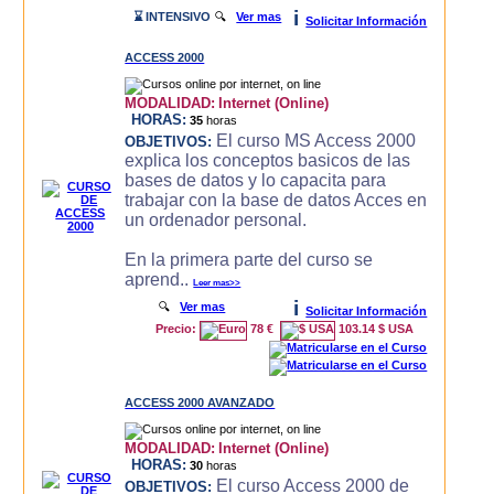
i
⌛ INTENSIVO
🔍
Ver mas
Solicitar Información
ACCESS 2000
MODALIDAD:
Internet (Online)
HORAS:
35
horas
El curso MS Access 2000
OBJETIVOS:
explica los conceptos basicos de las
bases de datos y lo capacita para
trabajar con la base de datos Acces en
un ordenador personal.
En la primera parte del curso se
aprend..
Leer mas>>
i
🔍
Ver mas
Solicitar Información
Precio:
78 €
103.14 $ USA
ACCESS 2000 AVANZADO
MODALIDAD:
Internet (Online)
HORAS:
30
horas
El curso Access 2000 de
OBJETIVOS: