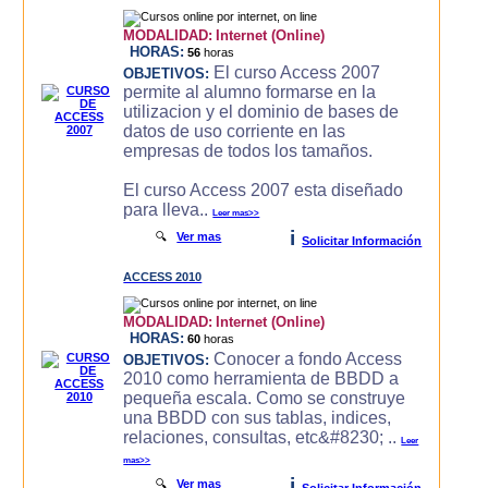
MODALIDAD:
Internet (Online)
HORAS:
56
horas
El curso Access 2007
OBJETIVOS:
permite al alumno formarse en la
utilizacion y el dominio de bases de
datos de uso corriente en las
empresas de todos los tamaños.
El curso Access 2007 esta diseñado
para lleva..
Leer mas>>
i
🔍
Ver mas
Solicitar Información
ACCESS 2010
MODALIDAD:
Internet (Online)
HORAS:
60
horas
Conocer a fondo Access
OBJETIVOS:
2010 como herramienta de BBDD a
pequeña escala. Como se construye
una BBDD con sus tablas, indices,
relaciones, consultas, etc&#8230; ..
Leer
mas>>
i
🔍
Ver mas
Solicitar Información