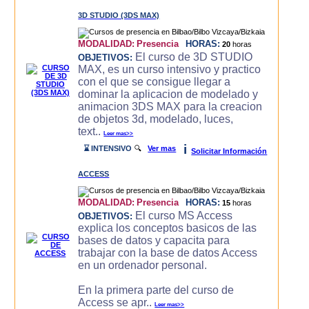
3D STUDIO (3DS MAX)
MODALIDAD:
Presencia
HORAS:
20
horas
El curso de 3D STUDIO
OBJETIVOS:
MAX, es un curso intensivo y practico
con el que se consigue llegar a
dominar la aplicacion de modelado y
animacion 3DS MAX para la creacion
de objetos 3d, modelado, luces,
text..
Leer mas>>
i
⌛ INTENSIVO
🔍
Ver mas
Solicitar Información
ACCESS
MODALIDAD:
Presencia
HORAS:
15
horas
El curso MS Access
OBJETIVOS:
explica los conceptos basicos de las
bases de datos y capacita para
trabajar con la base de datos Access
en un ordenador personal.
En la primera parte del curso de
Access se apr..
Leer mas>>