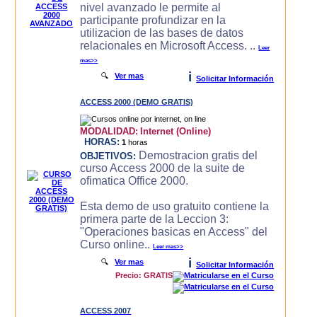
nivel avanzado le permite al
participante profundizar en la
utilizacion de las bases de datos
relacionales en Microsoft Access. ..
Leer
mas>>
i
🔍
Ver mas
Solicitar Información
ACCESS 2000 (DEMO GRATIS)
MODALIDAD:
Internet (Online)
HORAS:
1
horas
Demostracion gratis del
OBJETIVOS:
curso Access 2000 de la suite de
ofimatica Office 2000.
Esta demo de uso gratuito contiene la
primera parte de la Leccion 3:
"Operaciones basicas en Access" del
Curso online..
Leer mas>>
i
🔍
Ver mas
Solicitar Información
Precio: GRATIS
ACCESS 2007