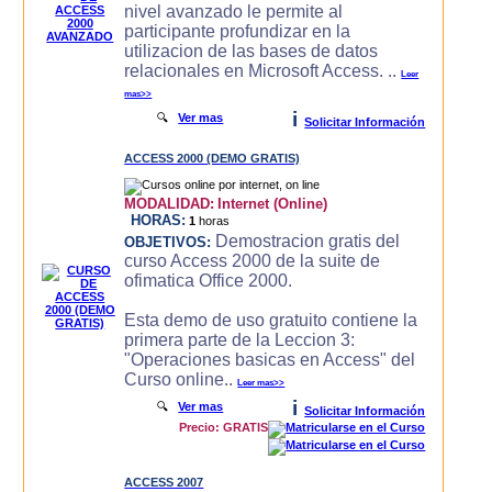
nivel avanzado le permite al
participante profundizar en la
utilizacion de las bases de datos
relacionales en Microsoft Access. ..
Leer
mas>>
i
🔍
Ver mas
Solicitar Información
ACCESS 2000 (DEMO GRATIS)
MODALIDAD:
Internet (Online)
HORAS:
1
horas
Demostracion gratis del
OBJETIVOS:
curso Access 2000 de la suite de
ofimatica Office 2000.
Esta demo de uso gratuito contiene la
primera parte de la Leccion 3:
"Operaciones basicas en Access" del
Curso online..
Leer mas>>
i
🔍
Ver mas
Solicitar Información
Precio: GRATIS
ACCESS 2007