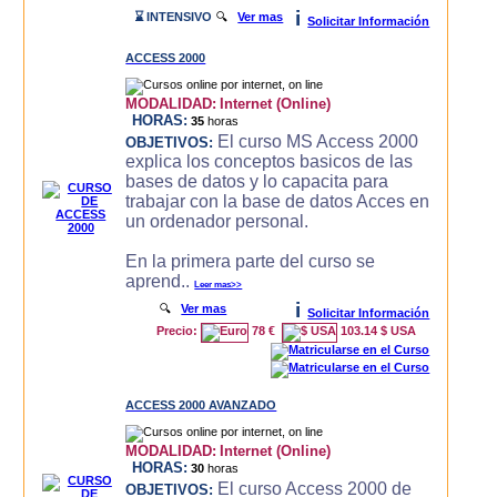
i
⌛ INTENSIVO
🔍
Ver mas
Solicitar Información
ACCESS 2000
MODALIDAD:
Internet (Online)
HORAS:
35
horas
El curso MS Access 2000
OBJETIVOS:
explica los conceptos basicos de las
bases de datos y lo capacita para
trabajar con la base de datos Acces en
un ordenador personal.
En la primera parte del curso se
aprend..
Leer mas>>
i
🔍
Ver mas
Solicitar Información
Precio:
78 €
103.14 $ USA
ACCESS 2000 AVANZADO
MODALIDAD:
Internet (Online)
HORAS:
30
horas
El curso Access 2000 de
OBJETIVOS: