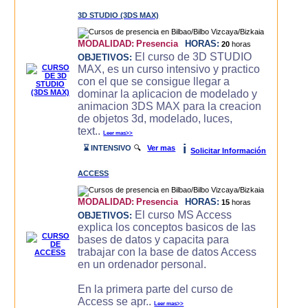
3D STUDIO (3DS MAX)
MODALIDAD:
Presencia
HORAS:
20
horas
El curso de 3D STUDIO
OBJETIVOS:
MAX, es un curso intensivo y practico
con el que se consigue llegar a
dominar la aplicacion de modelado y
animacion 3DS MAX para la creacion
de objetos 3d, modelado, luces,
text..
Leer mas>>
i
⌛ INTENSIVO
🔍
Ver mas
Solicitar Información
ACCESS
MODALIDAD:
Presencia
HORAS:
15
horas
El curso MS Access
OBJETIVOS:
explica los conceptos basicos de las
bases de datos y capacita para
trabajar con la base de datos Access
en un ordenador personal.
En la primera parte del curso de
Access se apr..
Leer mas>>