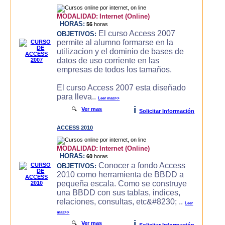
MODALIDAD:
Internet (Online)
HORAS:
56
horas
El curso Access 2007
OBJETIVOS:
permite al alumno formarse en la
utilizacion y el dominio de bases de
datos de uso corriente en las
empresas de todos los tamaños.
El curso Access 2007 esta diseñado
para lleva..
Leer mas>>
i
🔍
Ver mas
Solicitar Información
ACCESS 2010
MODALIDAD:
Internet (Online)
HORAS:
60
horas
Conocer a fondo Access
OBJETIVOS:
2010 como herramienta de BBDD a
pequeña escala. Como se construye
una BBDD con sus tablas, indices,
relaciones, consultas, etc&#8230; ..
Leer
mas>>
i
🔍
Ver mas
Solicitar Información