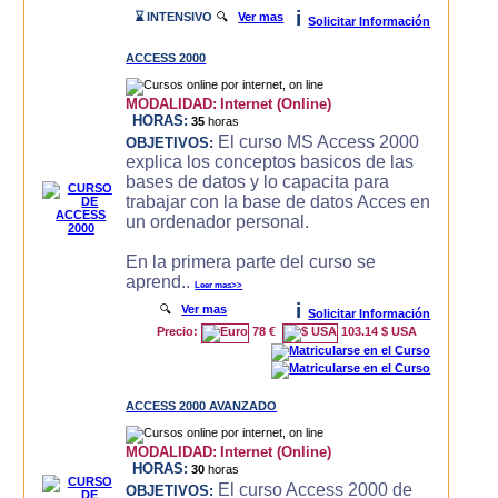
i
⌛ INTENSIVO
🔍
Ver mas
Solicitar Información
ACCESS 2000
MODALIDAD:
Internet (Online)
HORAS:
35
horas
El curso MS Access 2000
OBJETIVOS:
explica los conceptos basicos de las
bases de datos y lo capacita para
trabajar con la base de datos Acces en
un ordenador personal.
En la primera parte del curso se
aprend..
Leer mas>>
i
🔍
Ver mas
Solicitar Información
Precio:
78 €
103.14 $ USA
ACCESS 2000 AVANZADO
MODALIDAD:
Internet (Online)
HORAS:
30
horas
El curso Access 2000 de
OBJETIVOS: