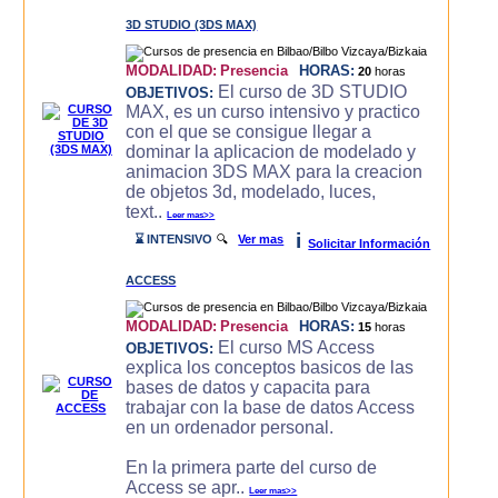
3D STUDIO (3DS MAX)
MODALIDAD:
Presencia
HORAS:
20
horas
El curso de 3D STUDIO
OBJETIVOS:
MAX, es un curso intensivo y practico
con el que se consigue llegar a
dominar la aplicacion de modelado y
animacion 3DS MAX para la creacion
de objetos 3d, modelado, luces,
text..
Leer mas>>
i
⌛ INTENSIVO
🔍
Ver mas
Solicitar Información
ACCESS
MODALIDAD:
Presencia
HORAS:
15
horas
El curso MS Access
OBJETIVOS:
explica los conceptos basicos de las
bases de datos y capacita para
trabajar con la base de datos Access
en un ordenador personal.
En la primera parte del curso de
Access se apr..
Leer mas>>