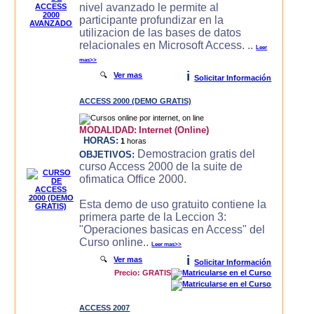
nivel avanzado le permite al
participante profundizar en la
utilizacion de las bases de datos
relacionales en Microsoft Access. ..
Leer
mas>>
i
🔍
Ver mas
Solicitar Información
ACCESS 2000 (DEMO GRATIS)
MODALIDAD:
Internet (Online)
HORAS:
1
horas
Demostracion gratis del
OBJETIVOS:
curso Access 2000 de la suite de
ofimatica Office 2000.
Esta demo de uso gratuito contiene la
primera parte de la Leccion 3:
"Operaciones basicas en Access" del
Curso online..
Leer mas>>
i
🔍
Ver mas
Solicitar Información
Precio: GRATIS
ACCESS 2007