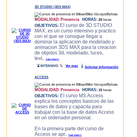
3D STUDIO (3DS MAX)
MODALIDAD:
Presencia
HORAS:
20
horas
El curso de 3D STUDIO
OBJETIVOS:
MAX, es un curso intensivo y practico
con el que se consigue llegar a
dominar la aplicacion de modelado y
animacion 3DS MAX para la creacion
de objetos 3d, modelado, luces,
text..
Leer mas>>
i
⌛ INTENSIVO
🔍
Ver mas
Solicitar Información
ACCESS
MODALIDAD:
Presencia
HORAS:
15
horas
El curso MS Access
OBJETIVOS:
explica los conceptos basicos de las
bases de datos y capacita para
trabajar con la base de datos Access
en un ordenador personal.
En la primera parte del curso de
Access se apr..
Leer mas>>