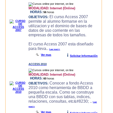
MODALIDAD:
Internet (Online)
HORAS:
56
horas
El curso Access 2007
OBJETIVOS:
permite al alumno formarse en la
utilizacion y el dominio de bases de
datos de uso corriente en las
empresas de todos los tamaños.
El curso Access 2007 esta diseñado
para lleva..
Leer mas>>
i
🔍
Ver mas
Solicitar Información
ACCESS 2010
MODALIDAD:
Internet (Online)
HORAS:
60
horas
Conocer a fondo Access
OBJETIVOS:
2010 como herramienta de BBDD a
pequeña escala. Como se construye
una BBDD con sus tablas, indices,
relaciones, consultas, etc&#8230; ..
Leer
mas>>
i
🔍
Ver mas
Solicitar Información