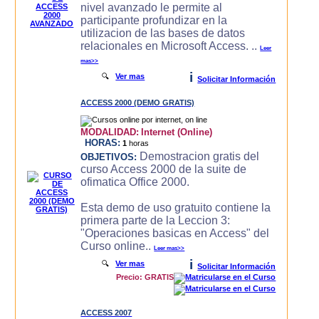
nivel avanzado le permite al
participante profundizar en la
utilizacion de las bases de datos
relacionales en Microsoft Access. ..
Leer
mas>>
i
🔍
Ver mas
Solicitar Información
ACCESS 2000 (DEMO GRATIS)
MODALIDAD:
Internet (Online)
HORAS:
1
horas
Demostracion gratis del
OBJETIVOS:
curso Access 2000 de la suite de
ofimatica Office 2000.
Esta demo de uso gratuito contiene la
primera parte de la Leccion 3:
"Operaciones basicas en Access" del
Curso online..
Leer mas>>
i
🔍
Ver mas
Solicitar Información
Precio: GRATIS
ACCESS 2007