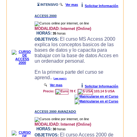
i
⌛ INTENSIVO
🔍
Ver mas
Solicitar Información
ACCESS 2000
MODALIDAD:
Internet (Online)
HORAS:
35
horas
El curso MS Access 2000
OBJETIVOS:
explica los conceptos basicos de las
bases de datos y lo capacita para
trabajar con la base de datos Acces en
un ordenador personal.
En la primera parte del curso se
aprend..
Leer mas>>
i
🔍
Ver mas
Solicitar Información
Precio:
78 €
103.14 $ USA
ACCESS 2000 AVANZADO
MODALIDAD:
Internet (Online)
HORAS:
30
horas
El curso Access 2000 de
OBJETIVOS: