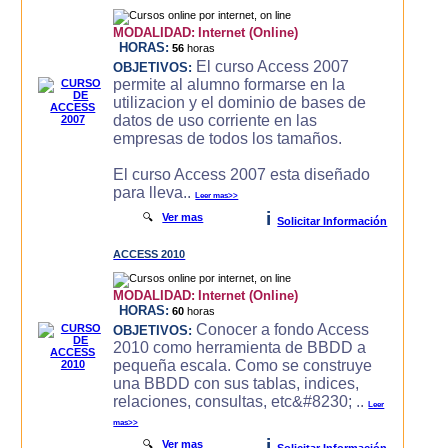
MODALIDAD:
Internet (Online)
HORAS:
56
horas
El curso Access 2007
OBJETIVOS:
permite al alumno formarse en la
utilizacion y el dominio de bases de
datos de uso corriente en las
empresas de todos los tamaños.
El curso Access 2007 esta diseñado
para lleva..
Leer mas>>
i
🔍
Ver mas
Solicitar Información
ACCESS 2010
MODALIDAD:
Internet (Online)
HORAS:
60
horas
Conocer a fondo Access
OBJETIVOS:
2010 como herramienta de BBDD a
pequeña escala. Como se construye
una BBDD con sus tablas, indices,
relaciones, consultas, etc&#8230; ..
Leer
mas>>
i
🔍
Ver mas
Solicitar Información