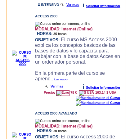
i
⌛ INTENSIVO
🔍
Ver mas
Solicitar Información
ACCESS 2000
MODALIDAD:
Internet (Online)
HORAS:
35
horas
El curso MS Access 2000
OBJETIVOS:
explica los conceptos basicos de las
bases de datos y lo capacita para
trabajar con la base de datos Acces en
un ordenador personal.
En la primera parte del curso se
aprend..
Leer mas>>
i
🔍
Ver mas
Solicitar Información
Precio:
78 €
103.14 $ USA
ACCESS 2000 AVANZADO
MODALIDAD:
Internet (Online)
HORAS:
30
horas
El curso Access 2000 de
OBJETIVOS: