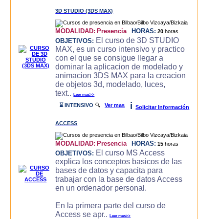
3D STUDIO (3DS MAX)
MODALIDAD:
Presencia
HORAS:
20
horas
El curso de 3D STUDIO
OBJETIVOS:
MAX, es un curso intensivo y practico
con el que se consigue llegar a
dominar la aplicacion de modelado y
animacion 3DS MAX para la creacion
de objetos 3d, modelado, luces,
text..
Leer mas>>
i
⌛ INTENSIVO
🔍
Ver mas
Solicitar Información
ACCESS
MODALIDAD:
Presencia
HORAS:
15
horas
El curso MS Access
OBJETIVOS:
explica los conceptos basicos de las
bases de datos y capacita para
trabajar con la base de datos Access
en un ordenador personal.
En la primera parte del curso de
Access se apr..
Leer mas>>