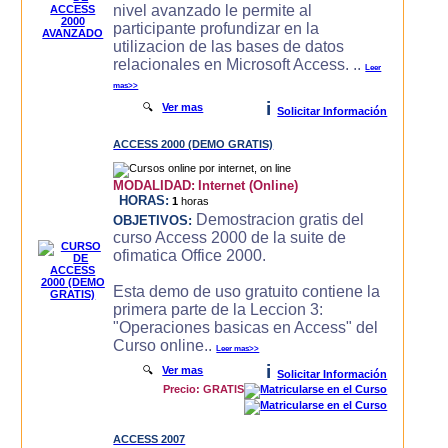
nivel avanzado le permite al
participante profundizar en la
utilizacion de las bases de datos
relacionales en Microsoft Access. ..
Leer
mas>>
i
🔍
Ver mas
Solicitar Información
ACCESS 2000 (DEMO GRATIS)
MODALIDAD:
Internet (Online)
HORAS:
1
horas
Demostracion gratis del
OBJETIVOS:
curso Access 2000 de la suite de
ofimatica Office 2000.
Esta demo de uso gratuito contiene la
primera parte de la Leccion 3:
"Operaciones basicas en Access" del
Curso online..
Leer mas>>
i
🔍
Ver mas
Solicitar Información
Precio: GRATIS
ACCESS 2007