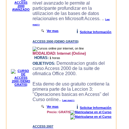
nivel avanzado le permite al
participante profundizar en la
utilizacion de las bases de datos
relacionales en Microsoft Access. ..
Leer
mas>>
i
🔍
Ver mas
Solicitar Información
ACCESS 2000 (DEMO GRATIS)
MODALIDAD:
Internet (Online)
HORAS:
1
horas
Demostracion gratis del
OBJETIVOS:
curso Access 2000 de la suite de
ofimatica Office 2000.
Esta demo de uso gratuito contiene la
primera parte de la Leccion 3:
"Operaciones basicas en Access" del
Curso online..
Leer mas>>
i
🔍
Ver mas
Solicitar Información
Precio: GRATIS
ACCESS 2007