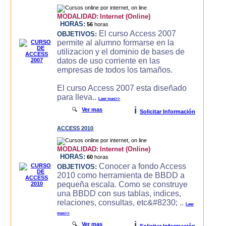
MODALIDAD:
Internet (Online)
HORAS:
56
horas
El curso Access 2007
OBJETIVOS:
permite al alumno formarse en la
utilizacion y el dominio de bases de
datos de uso corriente en las
empresas de todos los tamaños.
El curso Access 2007 esta diseñado
para lleva..
Leer mas>>
i
🔍
Ver mas
Solicitar Información
ACCESS 2010
MODALIDAD:
Internet (Online)
HORAS:
60
horas
Conocer a fondo Access
OBJETIVOS:
2010 como herramienta de BBDD a
pequeña escala. Como se construye
una BBDD con sus tablas, indices,
relaciones, consultas, etc&#8230; ..
Leer
mas>>
i
🔍
Ver mas
Solicitar Información