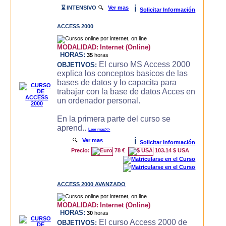
i
⌛ INTENSIVO
🔍
Ver mas
Solicitar Información
ACCESS 2000
MODALIDAD:
Internet (Online)
HORAS:
35
horas
El curso MS Access 2000
OBJETIVOS:
explica los conceptos basicos de las
bases de datos y lo capacita para
trabajar con la base de datos Acces en
un ordenador personal.
En la primera parte del curso se
aprend..
Leer mas>>
i
🔍
Ver mas
Solicitar Información
Precio:
78 €
103.14 $ USA
ACCESS 2000 AVANZADO
MODALIDAD:
Internet (Online)
HORAS:
30
horas
El curso Access 2000 de
OBJETIVOS: