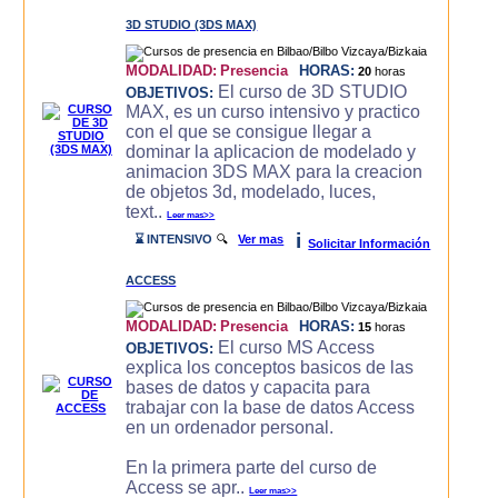
3D STUDIO (3DS MAX)
MODALIDAD:
Presencia
HORAS:
20
horas
El curso de 3D STUDIO
OBJETIVOS:
MAX, es un curso intensivo y practico
con el que se consigue llegar a
dominar la aplicacion de modelado y
animacion 3DS MAX para la creacion
de objetos 3d, modelado, luces,
text..
Leer mas>>
i
⌛ INTENSIVO
🔍
Ver mas
Solicitar Información
ACCESS
MODALIDAD:
Presencia
HORAS:
15
horas
El curso MS Access
OBJETIVOS:
explica los conceptos basicos de las
bases de datos y capacita para
trabajar con la base de datos Access
en un ordenador personal.
En la primera parte del curso de
Access se apr..
Leer mas>>