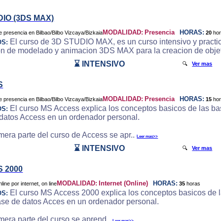
DIO (3DS MAX)
MODALIDAD:
Presencia
HORAS:
20
ho
El curso de 3D STUDIO MAX, es un curso intensivo y practic
OS:
on de modelado y animacion 3DS MAX para la creacion de objeto
⌛ INTENSIVO
🔍
Ver mas
S
MODALIDAD:
Presencia
HORAS:
15
ho
El curso MS Access explica los conceptos basicos de las bas
OS:
datos Access en un ordenador personal.
imera parte del curso de Access se apr..
Leer mas>>
⌛ INTENSIVO
🔍
Ver mas
 2000
MODALIDAD:
Internet (Online)
HORAS:
35
horas
El curso MS Access 2000 explica los conceptos basicos de la
OS:
ase de datos Acces en un ordenador personal.
imera parte del curso se aprend..
Leer mas>>