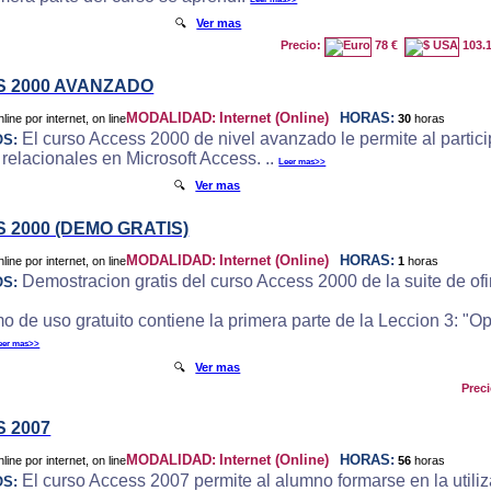
🔍
Ver mas
Precio:
78 €
103.
 2000 AVANZADO
MODALIDAD:
Internet (Online)
HORAS:
30
horas
El curso Access 2000 de nivel avanzado le permite al particip
OS:
 relacionales en Microsoft Access. ..
Leer mas>>
🔍
Ver mas
 2000 (DEMO GRATIS)
MODALIDAD:
Internet (Online)
HORAS:
1
horas
Demostracion gratis del curso Access 2000 de la suite de ofi
OS:
o de uso gratuito contiene la primera parte de la Leccion 3: "
eer mas>>
🔍
Ver mas
Prec
 2007
MODALIDAD:
Internet (Online)
HORAS:
56
horas
El curso Access 2007 permite al alumno formarse en la utili
OS: