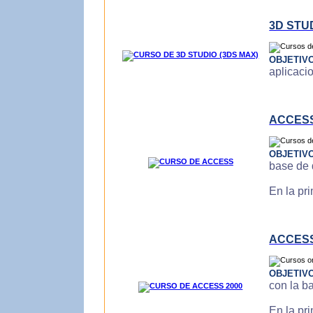
3D STU
OBJETIV
aplicaci
ACCES
OBJETIV
base de 
En la pr
ACCESS
OBJETIV
con la b
En la pr