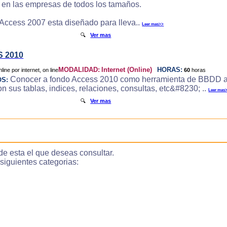
e en las empresas de todos los tamaños.
 Access 2007 esta diseñado para lleva..
Leer mas>>
🔍
Ver mas
 2010
MODALIDAD:
Internet (Online)
HORAS:
60
horas
Conocer a fondo Access 2010 como herramienta de BBDD a
OS:
 sus tablas, indices, relaciones, consultas, etc&#8230; ..
Leer mas
🔍
Ver mas
de esta el que deseas consultar.
guientes categorias: