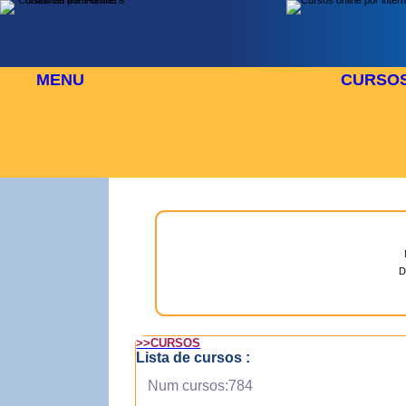
MENU
CURSO
O
⬜
🎓 TUS CURSOS
D
>>CURSOS
Lista de cursos :
Num cursos:784