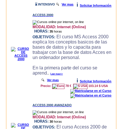
i
⌛ INTENSIVO
🔍
Ver mas
Solicitar Información
ACCESS 2000
MODALIDAD:
Internet (Online)
HORAS:
35
horas
El curso MS Access 2000
OBJETIVOS:
explica los conceptos basicos de las
bases de datos y lo capacita para
trabajar con la base de datos Acces en
un ordenador personal.
En la primera parte del curso se
aprend..
Leer mas>>
i
🔍
Ver mas
Solicitar Información
Precio:
78 €
103.14 $ USA
ACCESS 2000 AVANZADO
MODALIDAD:
Internet (Online)
HORAS:
30
horas
El curso Access 2000 de
OBJETIVOS: