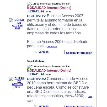
MODALIDAD:
Internet (Online)
HORAS:
56
horas
El curso Access 2007
OBJETIVOS:
permite al alumno formarse en la
utilizacion y el dominio de bases de
datos de uso corriente en las
empresas de todos los tamaños.
El curso Access 2007 esta diseñado
para lleva..
Leer mas>>
i
🔍
Ver mas
Solicitar Información
ACCESS 2010
MODALIDAD:
Internet (Online)
HORAS:
60
horas
Conocer a fondo Access
OBJETIVOS:
2010 como herramienta de BBDD a
pequeña escala. Como se construye
una BBDD con sus tablas, indices,
relaciones, consultas, etc&#8230; ..
Leer
mas>>
i
🔍
Ver mas
Solicitar Información