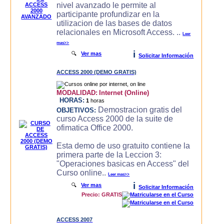
nivel avanzado le permite al
participante profundizar en la
utilizacion de las bases de datos
relacionales en Microsoft Access. ..
Leer
mas>>
i
🔍
Ver mas
Solicitar Información
ACCESS 2000 (DEMO GRATIS)
MODALIDAD:
Internet (Online)
HORAS:
1
horas
Demostracion gratis del
OBJETIVOS:
curso Access 2000 de la suite de
ofimatica Office 2000.
Esta demo de uso gratuito contiene la
primera parte de la Leccion 3:
"Operaciones basicas en Access" del
Curso online..
Leer mas>>
i
🔍
Ver mas
Solicitar Información
Precio: GRATIS
ACCESS 2007