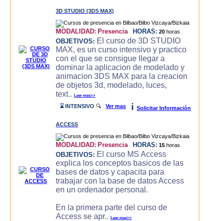
3D STUDIO (3DS MAX)
MODALIDAD:
Presencia
HORAS:
20
horas
El curso de 3D STUDIO
OBJETIVOS:
MAX, es un curso intensivo y practico
con el que se consigue llegar a
dominar la aplicacion de modelado y
animacion 3DS MAX para la creacion
de objetos 3d, modelado, luces,
text..
Leer mas>>
i
⌛ INTENSIVO
🔍
Ver mas
Solicitar Información
ACCESS
MODALIDAD:
Presencia
HORAS:
15
horas
El curso MS Access
OBJETIVOS:
explica los conceptos basicos de las
bases de datos y capacita para
trabajar con la base de datos Access
en un ordenador personal.
En la primera parte del curso de
Access se apr..
Leer mas>>