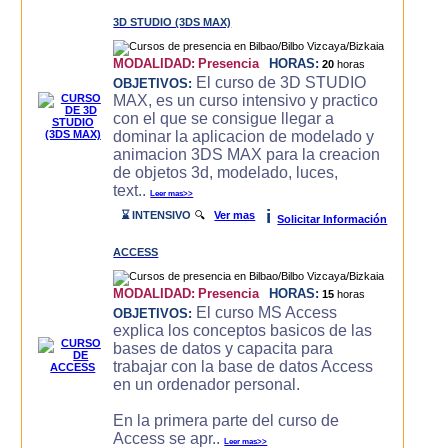
3D STUDIO (3DS MAX)
MODALIDAD:
Presencia
HORAS:
20
horas
El curso de 3D STUDIO
OBJETIVOS:
MAX, es un curso intensivo y practico
con el que se consigue llegar a
dominar la aplicacion de modelado y
animacion 3DS MAX para la creacion
de objetos 3d, modelado, luces,
text..
Leer mas>>
i
⌛ INTENSIVO
🔍
Ver mas
Solicitar Información
ACCESS
MODALIDAD:
Presencia
HORAS:
15
horas
El curso MS Access
OBJETIVOS:
explica los conceptos basicos de las
bases de datos y capacita para
trabajar con la base de datos Access
en un ordenador personal.
En la primera parte del curso de
Access se apr..
Leer mas>>