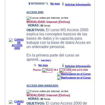
i
⌛ INTENSIVO
🔍
Ver mas
Solicitar Información
ACCESS 2000
MODALIDAD:
Internet (Online)
HORAS:
35
horas
El curso MS Access 2000
OBJETIVOS:
explica los conceptos basicos de las
bases de datos y lo capacita para
trabajar con la base de datos Acces en
un ordenador personal.
En la primera parte del curso se
aprend..
Leer mas>>
i
🔍
Ver mas
Solicitar Información
Precio:
78 €
103.14 $ USA
ACCESS 2000 AVANZADO
MODALIDAD:
Internet (Online)
HORAS:
30
horas
El curso Access 2000 de
OBJETIVOS: