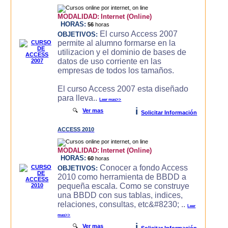
MODALIDAD:
Internet (Online)
HORAS:
56
horas
El curso Access 2007
OBJETIVOS:
permite al alumno formarse en la
utilizacion y el dominio de bases de
datos de uso corriente en las
empresas de todos los tamaños.
El curso Access 2007 esta diseñado
para lleva..
Leer mas>>
i
🔍
Ver mas
Solicitar Información
ACCESS 2010
MODALIDAD:
Internet (Online)
HORAS:
60
horas
Conocer a fondo Access
OBJETIVOS:
2010 como herramienta de BBDD a
pequeña escala. Como se construye
una BBDD con sus tablas, indices,
relaciones, consultas, etc&#8230; ..
Leer
mas>>
i
🔍
Ver mas
Solicitar Información