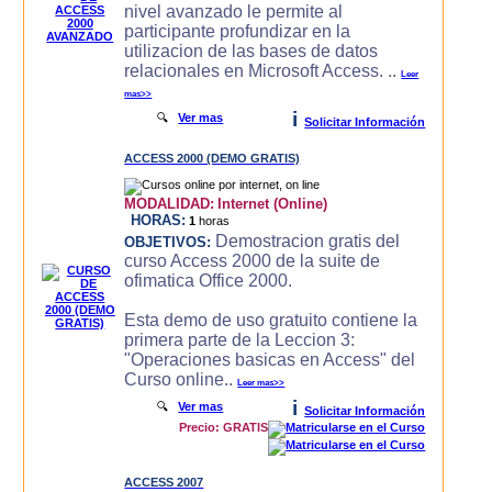
nivel avanzado le permite al
participante profundizar en la
utilizacion de las bases de datos
relacionales en Microsoft Access. ..
Leer
mas>>
i
🔍
Ver mas
Solicitar Información
ACCESS 2000 (DEMO GRATIS)
MODALIDAD:
Internet (Online)
HORAS:
1
horas
Demostracion gratis del
OBJETIVOS:
curso Access 2000 de la suite de
ofimatica Office 2000.
Esta demo de uso gratuito contiene la
primera parte de la Leccion 3:
"Operaciones basicas en Access" del
Curso online..
Leer mas>>
i
🔍
Ver mas
Solicitar Información
Precio: GRATIS
ACCESS 2007