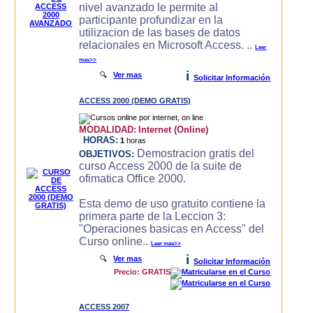
nivel avanzado le permite al
participante profundizar en la
utilizacion de las bases de datos
relacionales en Microsoft Access. ..
Leer
mas>>
i
🔍
Ver mas
Solicitar Información
ACCESS 2000 (DEMO GRATIS)
MODALIDAD:
Internet (Online)
HORAS:
1
horas
Demostracion gratis del
OBJETIVOS:
curso Access 2000 de la suite de
ofimatica Office 2000.
Esta demo de uso gratuito contiene la
primera parte de la Leccion 3:
"Operaciones basicas en Access" del
Curso online..
Leer mas>>
i
🔍
Ver mas
Solicitar Información
Precio: GRATIS
ACCESS 2007