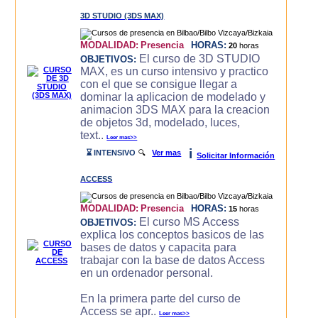
3D STUDIO (3DS MAX)
MODALIDAD:
Presencia
HORAS:
20
horas
El curso de 3D STUDIO
OBJETIVOS:
MAX, es un curso intensivo y practico
con el que se consigue llegar a
dominar la aplicacion de modelado y
animacion 3DS MAX para la creacion
de objetos 3d, modelado, luces,
text..
Leer mas>>
i
⌛ INTENSIVO
🔍
Ver mas
Solicitar Información
ACCESS
MODALIDAD:
Presencia
HORAS:
15
horas
El curso MS Access
OBJETIVOS:
explica los conceptos basicos de las
bases de datos y capacita para
trabajar con la base de datos Access
en un ordenador personal.
En la primera parte del curso de
Access se apr..
Leer mas>>