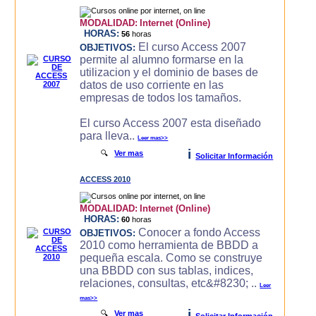
MODALIDAD:
Internet (Online)
HORAS:
56
horas
El curso Access 2007
OBJETIVOS:
permite al alumno formarse en la
utilizacion y el dominio de bases de
datos de uso corriente en las
empresas de todos los tamaños.
El curso Access 2007 esta diseñado
para lleva..
Leer mas>>
i
🔍
Ver mas
Solicitar Información
ACCESS 2010
MODALIDAD:
Internet (Online)
HORAS:
60
horas
Conocer a fondo Access
OBJETIVOS:
2010 como herramienta de BBDD a
pequeña escala. Como se construye
una BBDD con sus tablas, indices,
relaciones, consultas, etc&#8230; ..
Leer
mas>>
i
🔍
Ver mas
Solicitar Información