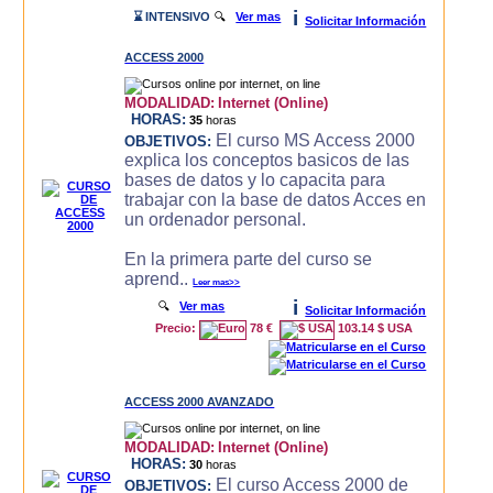
i
⌛ INTENSIVO
🔍
Ver mas
Solicitar Información
ACCESS 2000
MODALIDAD:
Internet (Online)
HORAS:
35
horas
El curso MS Access 2000
OBJETIVOS:
explica los conceptos basicos de las
bases de datos y lo capacita para
trabajar con la base de datos Acces en
un ordenador personal.
En la primera parte del curso se
aprend..
Leer mas>>
i
🔍
Ver mas
Solicitar Información
Precio:
78 €
103.14 $ USA
ACCESS 2000 AVANZADO
MODALIDAD:
Internet (Online)
HORAS:
30
horas
El curso Access 2000 de
OBJETIVOS: